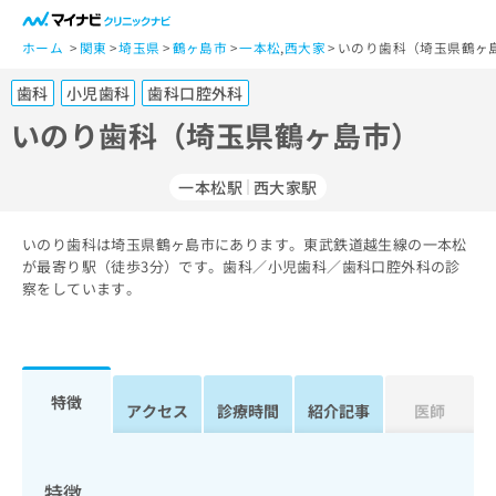
一
般
ホーム
関東
埼玉県
鶴ヶ島市
一本松
,
西大家
いのり歯科（埼玉県鶴ヶ
ユ
歯科
小児歯科
歯科口腔外科
ー
ザ
いのり歯科（埼玉県鶴ヶ島市）
ー
の
一本松駅
西大家駅
方
は
こ
いのり歯科は埼玉県鶴ヶ島市にあります。東武鉄道越生線の一本松
が最寄り駅（徒歩3分）です。歯科／小児歯科／歯科口腔外科の診
ち
察をしています。
ら
医
マ
療
イ
関
ナ
特徴
アクセス
診療時間
紹介記事
医師
係
ビ
者
ク
の
リ
方
ニ
特徴