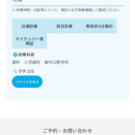
ッ
は
ク
診療時間・内容等について、事前に必ず医療機関にご確認ください。
こ
ナ
ち
ビ
ら
日曜診療
祝日診療
駅徒歩5分圏内
に
関
広
マイナンバー保
す
広
告
険証
る
告
代
お
出
診療科目
理
問
稿
歯科 小児歯科 歯科口腔外科
店
い
の
合
の
お
クチコミ
わ
方
問
せ
クチコミを見る
い
は
は
合
こ
こ
わ
ち
ち
せ
ら
ら
は
こ
こち
ち
広
らは
広
ら
告
マイ
ご予約・お問い合わせ
告
出
ナビ