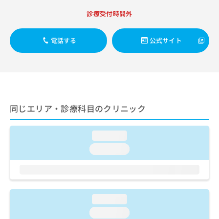
出
稿
クリ
資
稿
ニッ
診療受付時間外
の
料
クナ
の
お
の
ビサ
お
問
ご
イト
電話する
公式サイト
問
い
請
への
い
合
お問
求
合
合せ
わ
は
フォ
わ
せ
こ
ーム
せ
は
ち
とな
は
こ
ら
りま
こ
ち
す。
同じエリア・診療科目のクリニック
ち
ら
クリ
無
ら
ニッ
料
クの
資
loading...
情
予
料
報
約・
loading...
の
症状
拡
のご
ご
充
相談
請
の
など
求
お
はで
は
申
きま
loading...
こ
せん
し
ので
ち
loading...
込