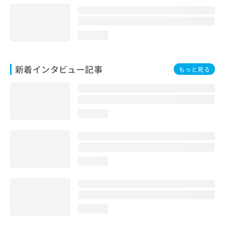
loading...
新着インタビュー記事
もっと見る
loading...
loading...
loading...