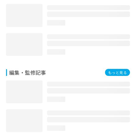
お
問
い
合
loading...
わ
せ
は
こ
loading...
ち
ら
編集・監修記事
もっと見る
loading...
loading...