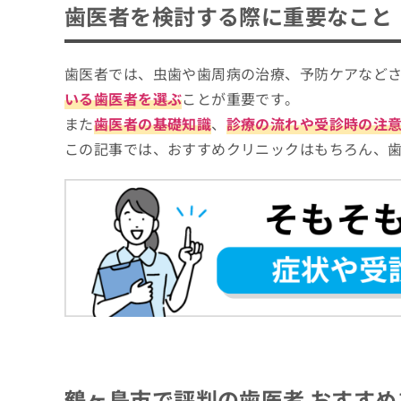
鶴ヶ島市で評判の歯医者 おすすめ10選
拡
歯医者を検討する際に重要なこと
資
きま
充
料
せん
鶴ヶ島のがわ歯科
の
ので
の
プラザ若葉歯科
ご了
お
ご
歯医者では、虫歯や歯周病の治療、予防ケアなど
承く
申
請
ふじぬま⻭科医院
ださ
いる歯医者を選ぶ
ことが重要です。
し
求
い。
いのり歯科
込
は
また
歯医者の基礎知識
、
診療の流れや受診時の注
み
こ
栄田歯科こども歯科クリニック
この記事では、おすすめクリニックはもちろん、
は
ち
わかば歯科医院
こ
ら
ち
さくらの山歯科クリニック
ら
おにまる歯科医院
無
料
にじいろ歯科
掲
情
しのはら歯科医院
載
報
情
拡
【歯医者をさらに解説】これを知ってから歯
報
充
の
の
修
歯医者の基礎知識
お
正
申
歯医者とは？何をするの？
は
し
歯医者はどう選べばいい？
鶴ヶ島市で評判の歯医者 おすすめ
こ
込