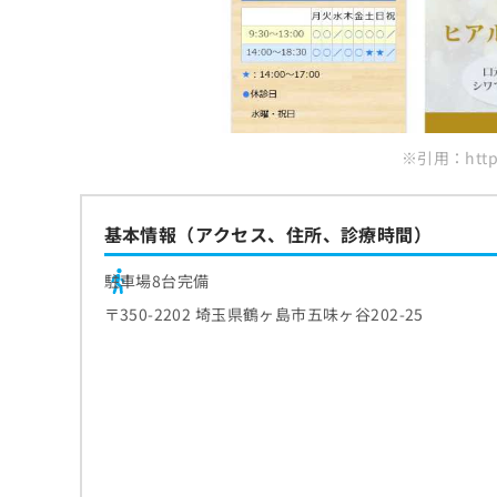
3．口腔内の検査
施術前に確認したいポイント
フッ素塗布やクリーニング
4．クリーニングやケアの実施
効果を維持するための考え方
5．結果の説明と今後の案内
※引用：https
基本情報（アクセス、住所、診療時間）
駐車場8台完備
〒350-2202 埼玉県鶴ヶ島市五味ヶ谷202-25