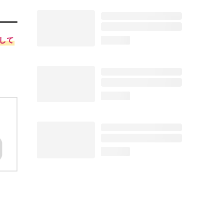
して
loading...
loading...
loading...