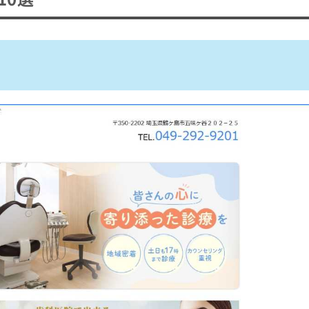
ト
頻度
料・所要時間・必要なもの
0選