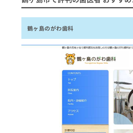
歯医者を受診する目安
ち
み
歯医者を選ぶ際にチェックする4つのポイン
ら
は
おすすめのクリニック一覧はこちらから
こ
歯医者で治療可能な各項目について
ち
鶴ヶ島のがわ歯科
そ
1．むし歯治療
ら
歯医者でのクリーニングとは？メリット3つ
の
2．インプラント
他
歯石・歯垢の除去
歯医者で使用する麻酔の種類と特徴
の
3．ホワイトニング
口臭・着色の予防
お
4．歯周病治療
歯医者の定期健診にはいくべき？検査項目と
問
歯周病・むし歯の予防
い
5．親知らずの抜歯
むし歯のチェック
歯医者の初診時に知っておくこと3つ｜初診
合
6．矯正治療
わ
歯周ポケットの測定
初診料の相場
せ
ホワイトニングとは？費用相場の目安も解説
7．レーザー治療
歯石・プラークの確認
は
所要時間
8．予防歯科
ホワイトニングの効果の考え方
こ
噛み合わせや歯並びの確認
歯医者の受診を検討する3つの目安
必要なもの
ち
9．入れ歯治療
オフィスホワイトニング
口腔粘膜の観察
歯の痛みやしみる症状がある場合
ら
歯医者での初めての定期検診の流れ
10．審美歯科
ホームホワイトニング
レントゲン撮影（必要に応じて）
歯ぐきの腫れや出血がみられる場合
1．予約と来院
デュアルホワイトニング
歯医者に関するよくある質問10選！
口臭や唾液の状態確認
口臭や口内の不快感が気になる場合
2．問診票の記入
ホワイトニングの費用相場
生活習慣のヒアリング
まとめ：鶴ヶ島市で評判の歯医者 おすすめ1