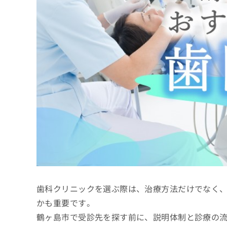
係
ク
者
リ
の
ニ
ッ
方
ク
は
ナ
こ
ビ
ち
に
関
ら
す
る
お
広
広
問
告
告
い
出
代
合
稿
わ
理
の
せ
店
お
は
歯科クリニックを選ぶ際は、治療方法だけでなく
の
問
こ
い
方
ち
かも重要です。
合
ら
は
鶴ヶ島市で受診先を探す前に、説明体制と診療の
わ
こ