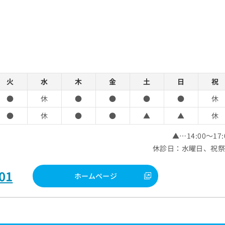
火
水
木
金
土
日
祝
●
休
●
●
●
●
休
●
休
●
●
▲
▲
休
▲…14:00～17:
休診日：水曜日、祝
01
ホームページ