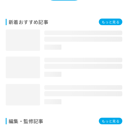
お
問
い
合
新着おすすめ記事
もっと見る
わ
せ
は
こ
loading...
ち
ら
loading...
loading...
編集・監修記事
もっと見る