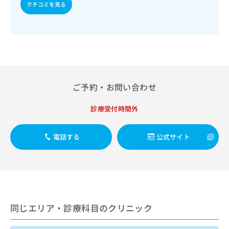
出
稿
クリ
クチコミを見る
資
稿
ニッ
の
料
クナ
の
お
の
ビサ
お
問
ご
イト
問
い
請
への
い
合
お問
求
合
合せ
わ
は
フォ
わ
せ
こ
ーム
せ
ご予約・お問い合わせ
は
ち
とな
は
こ
ら
りま
こ
ち
す。
診療受付時間外
ち
ら
クリ
無
ら
ニッ
料
クの
電話する
公式サイト
資
情
予
料
報
約・
の
症状
拡
のご
ご
充
相談
請
の
など
求
お
はで
は
申
きま
同じエリア・診療科目のクリニック
こ
せん
し
ので
ち
込