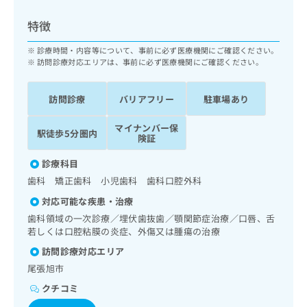
ッ
は
ク
こ
特徴
ナ
ち
ビ
診療時間・内容等について、事前に必ず医療機関にご確認ください。
ら
に
訪問診療対応エリアは、事前に必ず医療機関にご確認ください。
関
広
す
広
告
訪問診療
バリアフリー
駐車場あり
る
告
代
お
出
マイナンバー保
理
問
稿
駅徒歩5分圏内
険証
店
い
の
合
の
お
診療科目
わ
方
問
歯科 矯正歯科 小児歯科 歯科口腔外科
せ
い
は
は
合
対応可能な疾患・治療
こ
こ
わ
歯科領域の一次診療／埋伏歯抜歯／顎関節症治療／口唇、舌
ち
ち
せ
若しくは口腔粘膜の炎症、外傷又は腫瘍の治療
ら
ら
は
訪問診療対応エリア
こ
こち
尾張旭市
ち
広
らは
広
ら
告
クチコミ
マイ
告
出
ナビ