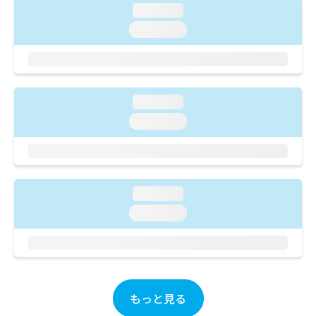
ご了
ら
み
loading...
承く
は
ださ
loading...
こ
無
い。
ち
料
ら
情
報
拡
掲
loading...
充
載
loading...
の
情
お
報
申
の
し
修
込
正
み
loading...
は
は
こ
loading...
こ
ち
ち
ら
ら
そ
の
もっと見る
他
の