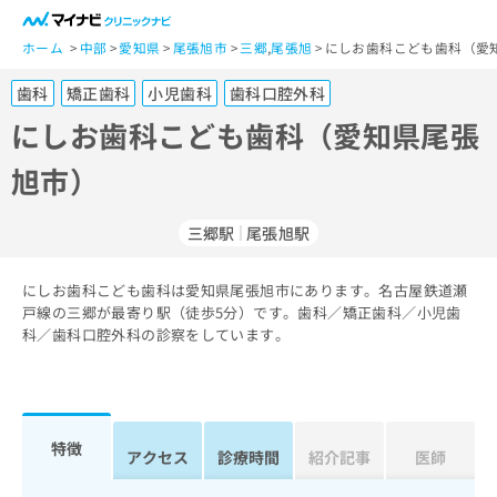
一
般
ホーム
中部
愛知県
尾張旭市
三郷
,
尾張旭
にしお歯科こども歯科（愛
ユ
歯科
矯正歯科
小児歯科
歯科口腔外科
ー
ザ
にしお歯科こども歯科（愛知県尾張
ー
旭市）
の
方
は
三郷駅
尾張旭駅
こ
ち
にしお歯科こども歯科は愛知県尾張旭市にあります。名古屋鉄道瀬
ら
戸線の三郷が最寄り駅（徒歩5分）です。歯科／矯正歯科／小児歯
科／歯科口腔外科の診察をしています。
医
マ
療
イ
関
ナ
係
ビ
者
ク
特徴
アクセス
診療時間
紹介記事
医師
の
リ
方
ニ