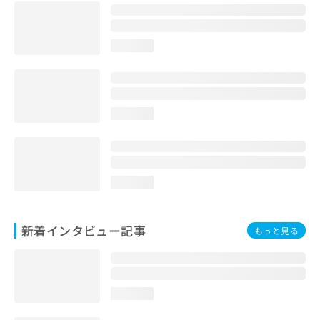
loading...
loading...
loading...
新着インタビュー記事
もっと見る
loading...