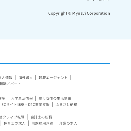
Copyright © Mynavi Corporation
求人情報
海外求人
転職エージェント
転職／パート
支援
大学生活情報
働く女性の生活情報
ECサイト構築・D2C事業支援
ふるさと納税
ゼクティブ転職
会計士の転職
保育士の求人
無期雇用派遣
介護の求人