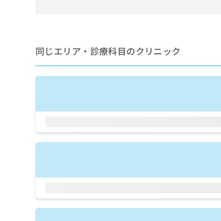
せ
こち
ち
らは
は
マイ
こ
ら
ナビ
ち
クリ
ら
ニッ
同じエリア・診療科目のクリニック
クナ
広
ビサ
広
資
イト
告
告
への
料
出
出
お問
の
稿
合せ
稿
ご
の
フォ
の
請
お
ーム
お
求
問
とな
問
りま
は
い
い
す。
こ
合
合
クリ
ち
わ
ニッ
わ
ら
せ
クの
せ
は
予
は
約・
こ
こ
無
症状
ち
ち
のご
料
ら
相談
ら
情
など
報
はで