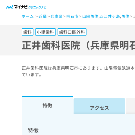
一
ホーム
近畿
兵庫県
明石市
山陽魚住
,
西江井ヶ島
,
魚住
般
ユ
歯科
小児歯科
歯科口腔外科
ー
ザ
正井歯科医院（兵庫県明
ー
の
方
正井歯科医院は兵庫県明石市にあります。山陽電気鉄道本
は
ています。
こ
ち
ら
特徴
アクセス
医
マ
療
イ
ナ
関
特徴
ビ