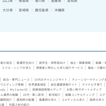
山口県
徳島県
香川県
愛媛県
高知県
大分県
宮崎県
鹿児島県
沖縄県
験者の就活
看護学生向け
医学生・研修医向け
独立・開業情報
転職・
ミドル・シニアの求人
障害者に特化した求人紹介サービス
福祉・介護の
総合・専門ニュース
10代のチャレンジサイト
ティーンマーケティング
ウエディング情報
世界遺産検定
総合農業情報サイト
マイナビ子育て
tudy
My CareerID
医療施設情報メディア
お買い物サポートメディア
ーム業界の転職
20代・第二新卒
新卒紹介
転職コンサルティング
エグ
顧問紹介
薬剤師の転職
看護師の求人
コメディカル求人
医師の求人
支援
外国人材の紹介