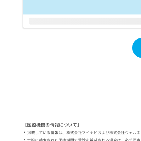
拡
資
きま
充
料
せん
の
ので
の
ご了
お
ご
承く
申
請
ださ
し
求
い。
込
は
み
こ
は
ち
こ
ら
ち
ら
無
料
掲
情
載
報
情
拡
報
充
の
の
修
お
【医療機関の情報について】
正
申
掲載している情報は、株式会社マイナビおよび株式会社ウェルネ
は
し
こ
実際に検索された医療機関で受診を希望される場合は、必ず医療
込