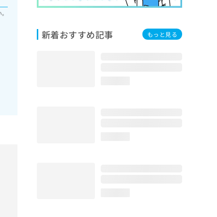
い。
新着おすすめ記事
もっと見る
loading...
loading...
loading...