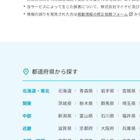
ち
み
当サービスによって生じた損害について、株式会社マイナビ及び
ら
は
情報の誤りを発見された方は
掲載情報の修正依頼フォーム
か
こ
ち
そ
ら
の
他
の
お
問
い
都道府県から探す
合
わ
せ
北海道
・
東北
北海道
青森県
岩手県
宮城県
は
こ
関東
茨城県
栃木県
群馬県
埼玉県
ち
ら
中部
新潟県
富山県
石川県
福井県
近畿
滋賀県
京都府
大阪府
兵庫県