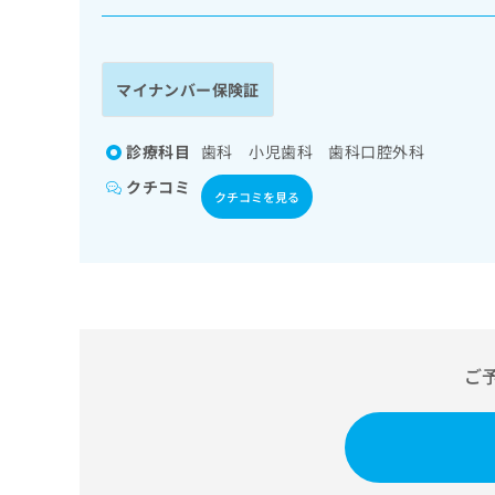
係
ク
者
リ
の
ニ
ッ
方
マイナンバー保険証
ク
は
ナ
こ
ビ
診療科目
歯科 小児歯科 歯科口腔外科
ち
に
クチコミ
関
ら
クチコミを見る
す
る
お
広
広
問
告
告
い
出
代
合
稿
わ
理
の
せ
ご
店
お
は
の
問
こ
い
方
ち
合
ら
は
わ
こ