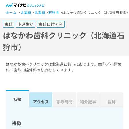
一
般
ホーム
北海道
北海道
石狩市
はなかわ歯科クリニック（北海道石狩市
ユ
歯科
小児歯科
歯科口腔外科
ー
ザ
はなかわ歯科クリニック（北海道石
ー
狩市）
の
方
は
こ
はなかわ歯科クリニックは北海道石狩市にあります。歯科／小児歯
ち
科／歯科口腔外科の診察をしています。
ら
医
マ
療
イ
特徴
関
アクセス
診療時間
紹介記事
医師
ナ
係
ビ
者
ク
の
リ
特徴
方
ニ