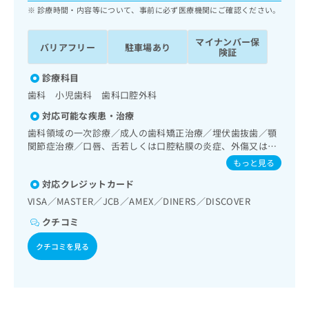
ッ
は
診療時間・内容等について、事前に必ず医療機関にご確認ください。
ク
こ
ナ
ち
マイナンバー保
バリアフリー
駐車場あり
ビ
険証
ら
に
関
診療科目
広
す
広
歯科 小児歯科 歯科口腔外科
告
る
告
代
対応可能な疾患・治療
お
出
理
問
歯科領域の一次診療／成人の歯科矯正治療／埋伏歯抜歯／顎
稿
店
い
関節症治療／口唇、舌若しくは口腔粘膜の炎症、外傷又は腫
の
合
瘍の治療／口腔領域の腫瘍の治療
の
お
もっと見る
わ
方
問
対応クレジットカード
せ
い
は
は
VISA／MASTER／JCB／AMEX／DINERS／DISCOVER
合
こ
こ
わ
ち
クチコミ
ち
せ
ら
ら
は
クチコミを見る
こ
こち
ち
広
らは
広
ら
告
マイ
告
出
ナビ