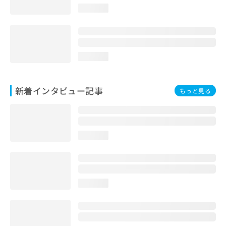
loading...
loading...
新着インタビュー記事
もっと見る
loading...
loading...