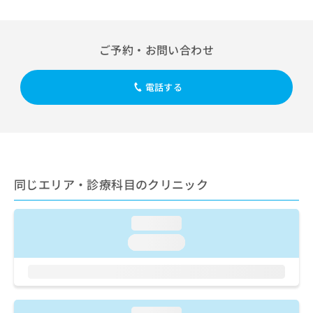
出
稿
クリ
資
稿
ニッ
の
料
クナ
の
お
の
ビサ
お
問
ご予約・お問い合わせ
ご
イト
問
い
請
への
い
合
お問
求
電話する
合
合せ
わ
は
フォ
わ
せ
こ
ーム
せ
は
ち
とな
は
こ
ら
りま
こ
ち
す。
ち
ら
クリ
無
ら
ニッ
料
同じエリア・診療科目のクリニック
クの
資
情
予
料
報
約・
の
症状
拡
loading...
のご
ご
充
loading...
相談
請
の
など
求
お
はで
は
申
きま
こ
せん
し
ので
ち
込