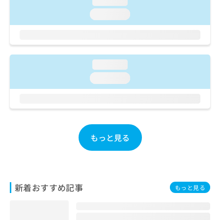
loading...
ご了
ら
み
承く
loading...
は
ださ
こ
無
い。
ち
料
ら
情
報
loading...
拡
掲
充
載
loading...
の
情
お
報
申
の
し
修
込
正
み
は
もっと見る
は
こ
こ
ち
ち
ら
ら
新着おすすめ記事
そ
もっと見る
の
他
の