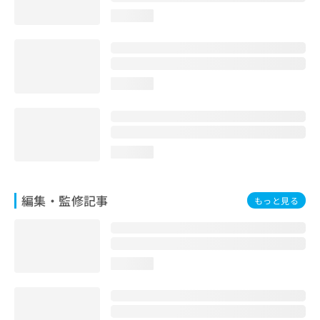
お
loading...
問
い
合
わ
せ
loading...
は
こ
ち
ら
loading...
編集・監修記事
もっと見る
loading...