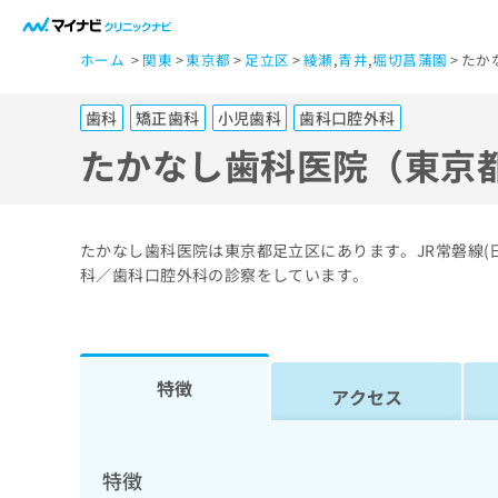
一
ホーム
関東
東京都
足立区
綾瀬
,
青井
,
堀切菖蒲園
たか
般
ユ
歯科
矯正歯科
小児歯科
歯科口腔外科
ー
ザ
たかなし歯科医院（東京
ー
の
方
たかなし歯科医院は東京都足立区にあります。JR常磐線(
は
科／歯科口腔外科の診察をしています。
こ
ち
ら
特徴
アクセス
医
マ
療
イ
ナ
関
特徴
ビ