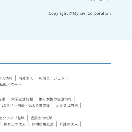
Copyright © Mynavi Corporation
求人情報
海外求人
転職エージェント
転職／パート
支援
大学生活情報
働く女性の生活情報
ECサイト構築・D2C事業支援
ふるさと納税
ゼクティブ転職
会計士の転職
保育士の求人
無期雇用派遣
介護の求人