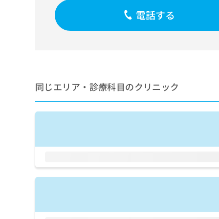
せ
こち
ち
らは
は
電話する
マイ
こ
ら
ナビ
ち
クリ
ら
ニッ
クナ
広
ビサ
広
資
イト
告
告
への
料
出
出
同じエリア・診療科目のクリニック
お問
の
稿
合せ
稿
ご
の
フォ
の
請
お
ーム
お
求
問
とな
問
りま
は
い
い
す。
こ
合
合
クリ
ち
わ
ニッ
わ
ら
せ
クの
せ
は
予
は
約・
こ
こ
無
症状
ち
ち
のご
料
ら
相談
ら
情
など
報
はで