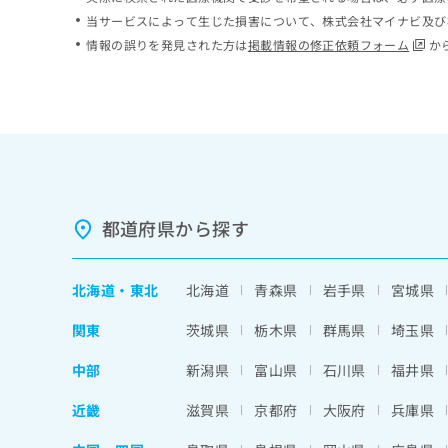
ち
み
当サービスによって生じた損害について、株式会社マイナビ及び
ら
は
情報の誤りを発見された方は
掲載情報の修正依頼フォーム
か
こ
ち
そ
ら
の
他
の
お
問
い
都道府県から探す
合
わ
せ
北海道
・
東北
北海道
青森県
岩手県
宮城県
は
こ
関東
茨城県
栃木県
群馬県
埼玉県
ち
ら
中部
新潟県
富山県
石川県
福井県
近畿
滋賀県
京都府
大阪府
兵庫県