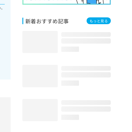
い。
新着おすすめ記事
もっと見る
loading...
loading...
loading...