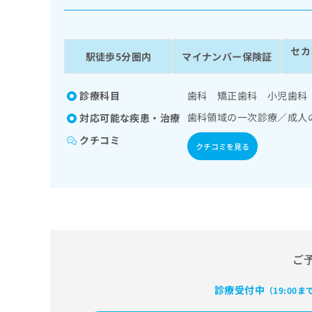
係
ク
者
リ
の
ニ
セカ
ッ
方
駅徒歩5分圏内
マイナンバー保険証
ク
は
ナ
こ
ビ
診療科目
歯科 矯正歯科 小児歯科
ち
に
歯科領域の一次診療／成人
対応可能な疾患・治療
関
ら
す
クチコミ
クチコミを見る
る
お
広
広
問
告
告
い
出
代
合
稿
わ
理
の
せ
店
お
は
の
ご
問
こ
い
方
ち
合
ら
診療受付中
（19:00ま
は
わ
こ