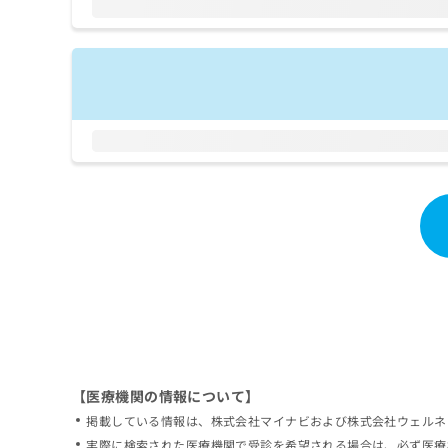
拡
資
きま
充
料
せん
の
ので
の
ご了
お
ご
承く
申
請
ださ
し
求
い。
込
は
み
こ
は
ち
こ
ら
ち
ら
無
料
掲
情
載
報
情
拡
報
充
の
の
修
お
【医療機関の情報について】
正
申
掲載している情報は、株式会社マイナビおよび株式会社ウェルネ
は
し
こ
実際に検索された医療機関で受診を希望される場合は、必ず医療
込