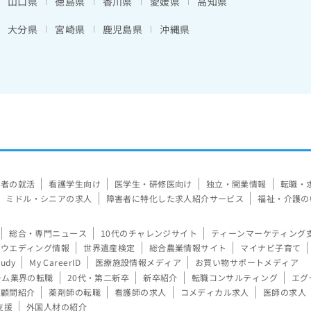
山口県
徳島県
香川県
愛媛県
高知県
大分県
宮崎県
鹿児島県
沖縄県
験者の就活
看護学生向け
医学生・研修医向け
独立・開業情報
転職・
ミドル・シニアの求人
障害者に特化した求人紹介サービス
福祉・介護の
総合・専門ニュース
10代のチャレンジサイト
ティーンマーケティング
ウエディング情報
世界遺産検定
総合農業情報サイト
マイナビ子育て
tudy
My CareerID
医療施設情報メディア
お買い物サポートメディア
ーム業界の転職
20代・第二新卒
新卒紹介
転職コンサルティング
エグ
顧問紹介
薬剤師の転職
看護師の求人
コメディカル求人
医師の求人
支援
外国人材の紹介