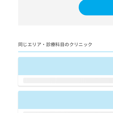
せ
こち
ち
らは
は
マイ
こ
ら
ナビ
ち
クリ
ら
ニッ
クナ
広
ビサ
広
資
イト
告
告
への
料
出
同じエリア・診療科目のクリニック
出
お問
の
稿
合せ
稿
ご
の
フォ
の
請
お
ーム
お
求
問
とな
問
りま
は
い
い
す。
こ
合
合
クリ
ち
わ
ニッ
わ
ら
せ
クの
せ
は
予
は
約・
こ
こ
無
症状
ち
ち
のご
料
ら
相談
ら
情
など
報
はで