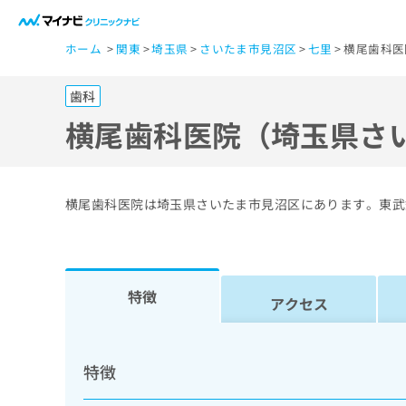
一
ホーム
関東
埼玉県
さいたま市見沼区
七里
横尾歯科医
般
ユ
歯科
ー
ザ
横尾歯科医院（埼玉県さ
ー
の
方
横尾歯科医院は埼玉県さいたま市見沼区にあります。東武
は
こ
ち
ら
特徴
アクセス
医
マ
療
イ
特徴
ナ
関
ビ