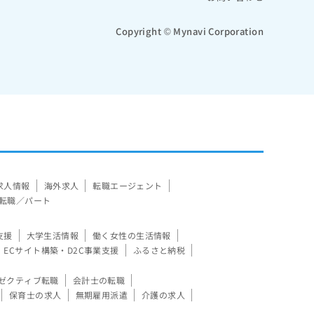
Copyright © Mynavi Corporation
求人情報
海外求人
転職エージェント
転職／パート
支援
大学生活情報
働く女性の生活情報
ECサイト構築・D2C事業支援
ふるさと納税
ゼクティブ転職
会計士の転職
保育士の求人
無期雇用派遣
介護の求人