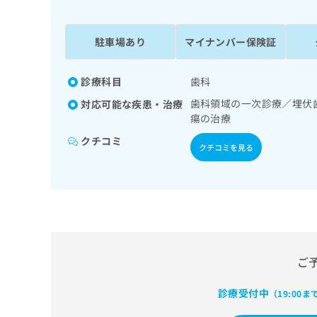
係
ク
者
リ
の
ニ
駐車場あり
マイナンバー保険証
ッ
方
ク
は
ナ
診療科目
歯科
こ
ビ
歯科領域の一次診療／埋伏
対応可能な疾患・治療
ち
に
瘍の治療
関
ら
す
クチコミ
クチコミを見る
る
お
広
広
問
告
告
い
出
代
合
稿
わ
理
の
せ
店
お
は
ご
の
問
こ
い
方
ち
合
診療受付中
ら
（19:00ま
は
わ
こ