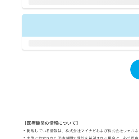
拡
資
きま
充
料
せん
の
ので
の
ご了
お
ご
承く
申
請
ださ
し
求
い。
込
は
み
こ
は
ち
こ
ら
ち
ら
無
料
掲
情
載
報
情
拡
報
充
の
の
修
お
【医療機関の情報について】
正
申
掲載している情報は、株式会社マイナビおよび株式会社ウェルネ
は
し
こ
実際に検索された医療機関で受診を希望される場合は、必ず医療
込