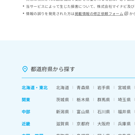
ち
み
当サービスによって生じた損害について、株式会社マイナビ及び
ら
は
情報の誤りを発見された方は
掲載情報の修正依頼フォーム
か
こ
ち
そ
ら
の
他
の
お
問
い
都道府県から探す
合
わ
せ
北海道
・
東北
北海道
青森県
岩手県
宮城県
は
こ
関東
茨城県
栃木県
群馬県
埼玉県
ち
ら
中部
新潟県
富山県
石川県
福井県
近畿
滋賀県
京都府
大阪府
兵庫県