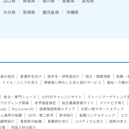
山口県
徳島県
香川県
愛媛県
高知県
大分県
宮崎県
鹿児島県
沖縄県
験者の就活
看護学生向け
医学生・研修医向け
独立・開業情報
転職・
ミドル・シニアの求人
障害者に特化した求人紹介サービス
福祉・介護の
総合・専門ニュース
10代のチャレンジサイト
ティーンマーケティング
ウエディング情報
世界遺産検定
総合農業情報サイト
マイナビ子育て
tudy
My CareerID
医療施設情報メディア
お買い物サポートメディア
ーム業界の転職
20代・第二新卒
新卒紹介
転職コンサルティング
エグ
顧問紹介
薬剤師の転職
看護師の求人
コメディカル求人
医師の求人
支援
外国人材の紹介