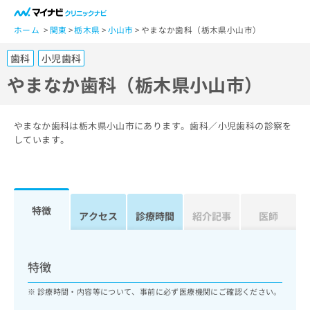
一
般
ホーム
関東
栃木県
小山市
やまなか歯科（栃木県小山市）
ユ
歯科
小児歯科
ー
ザ
やまなか歯科（栃木県小山市）
ー
の
方
やまなか歯科は栃木県小山市にあります。歯科／小児歯科の診察を
は
しています。
こ
ち
ら
特徴
医
アクセス
診療時間
紹介記事
医師
マ
療
イ
関
ナ
係
ビ
特徴
者
ク
の
リ
診療時間・内容等について、事前に必ず医療機関にご確認ください。
方
ニ