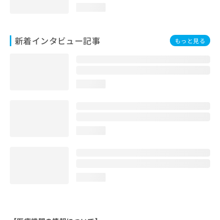
loading...
新着インタビュー記事
もっと見る
loading...
loading...
loading...