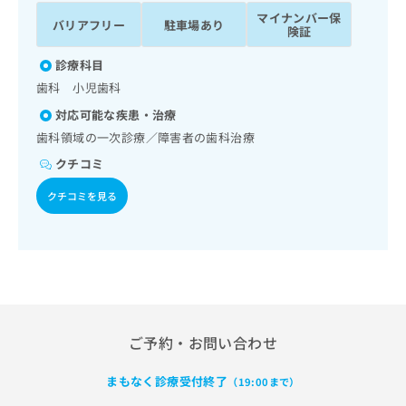
ッ
は
マイナンバー保
バリアフリー
駐車場あり
ク
こ
険証
ナ
ち
ビ
診療科目
ら
に
歯科 小児歯科
関
広
対応可能な疾患・治療
す
広
告
る
歯科領域の一次診療／障害者の歯科治療
告
代
お
出
クチコミ
理
問
稿
店
い
の
クチコミを見る
合
の
お
わ
方
問
せ
い
は
は
合
こ
こ
わ
ち
ち
せ
ら
ら
は
こ
ご予約・お問い合わせ
こち
ち
広
らは
広
ら
告
まもなく診療受付終了
マイ
（19:00まで）
告
出
ナビ