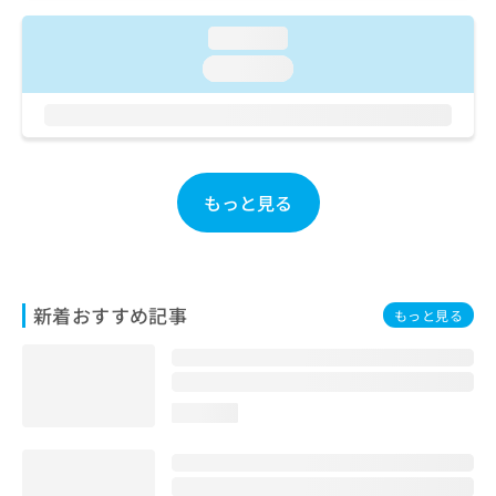
ご了
ら
み
承く
は
loading...
ださ
こ
無
い。
loading...
ち
料
ら
情
報
拡
掲
充
載
の
情
もっと見る
お
報
申
の
し
修
込
正
み
は
新着おすすめ記事
もっと見る
は
こ
こ
ち
ち
ら
ら
loading...
そ
の
他
の