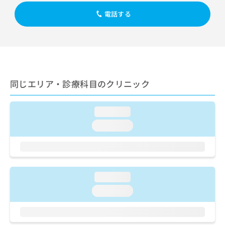
出
稿
クリ
資
稿
ニッ
電話する
の
料
クナ
の
お
の
ビサ
お
問
ご
イト
問
い
請
への
い
合
お問
求
合
合せ
わ
は
フォ
わ
せ
こ
ーム
同じエリア・診療科目のクリニック
せ
は
ち
とな
は
こ
ら
りま
こ
ち
す。
loading...
ち
ら
クリ
無
ら
ニッ
loading...
料
クの
資
情
予
料
報
約・
の
症状
拡
のご
ご
充
相談
loading...
請
の
など
求
お
loading...
はで
は
申
きま
こ
せん
し
ので
ち
込