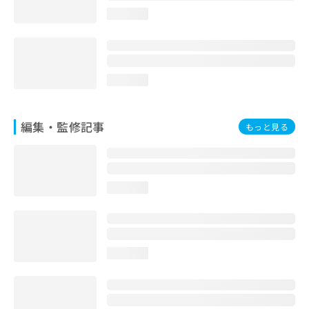
お
loading...
問
い
合
わ
せ
loading...
は
こ
ち
編集・監修記事
もっと見る
ら
loading...
loading...