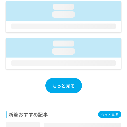
ご了
ら
み
承く
loading...
は
ださ
こ
loading...
無
い。
ち
料
ら
情
報
拡
掲
充
loading...
載
の
情
loading...
お
報
申
の
し
修
込
正
み
は
は
こ
もっと見る
こ
ち
ち
ら
ら
そ
新着おすすめ記事
の
もっと見る
他
の