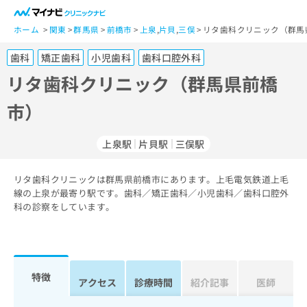
一
般
ホーム
関東
群馬県
前橋市
上泉
,
片貝
,
三俣
リタ歯科クリニック（群馬
ユ
歯科
矯正歯科
小児歯科
歯科口腔外科
ー
ザ
リタ歯科クリニック（群馬県前橋
ー
市）
の
方
は
上泉駅
片貝駅
三俣駅
こ
ち
リタ歯科クリニックは群馬県前橋市にあります。上毛電気鉄道上毛
ら
線の上泉が最寄り駅です。歯科／矯正歯科／小児歯科／歯科口腔外
科の診察をしています。
医
マ
療
イ
関
ナ
係
ビ
者
ク
特徴
アクセス
診療時間
紹介記事
医師
の
リ
方
ニ