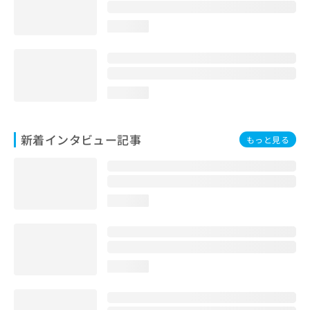
loading...
loading...
新着インタビュー記事
もっと見る
loading...
loading...