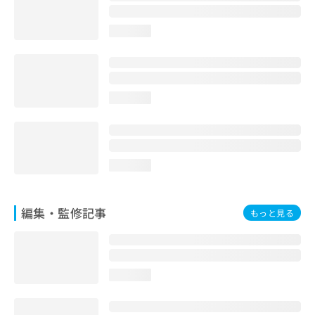
お
問
loading...
い
合
わ
せ
は
loading...
こ
ち
ら
loading...
編集・監修記事
もっと見る
loading...