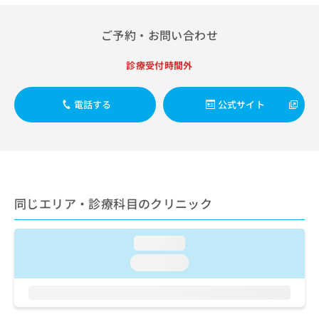
出
稿
クリ
資
稿
ニッ
の
料
クナ
の
ご予約・お問い合わせ
お
の
ビサ
お
問
ご
イト
問
い
請
診療受付時間外
への
い
合
お問
求
合
合せ
わ
は
フォ
わ
電話する
公式サイト
せ
こ
ーム
せ
は
ち
とな
は
こ
ら
りま
こ
ち
す。
ち
ら
クリ
無
ら
ニッ
料
クの
資
情
予
同じエリア・診療科目のクリニック
料
報
約・
の
症状
拡
のご
ご
充
loading...
相談
請
の
など
loading...
求
お
はで
は
申
きま
こ
せん
し
ので
ち
込