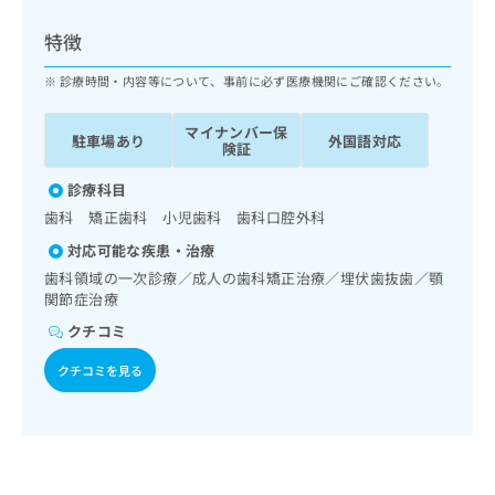
ッ
は
ク
こ
特徴
ナ
ち
ビ
診療時間・内容等について、事前に必ず医療機関にご確認ください。
ら
に
関
マイナンバー保
広
駐車場あり
外国語対応
す
広
険証
告
る
告
代
お
診療科目
出
理
問
稿
歯科 矯正歯科 小児歯科 歯科口腔外科
店
い
の
対応可能な疾患・治療
合
の
お
わ
歯科領域の一次診療／成人の歯科矯正治療／埋伏歯抜歯／顎
方
問
せ
関節症治療
い
は
は
合
こ
クチコミ
こ
わ
ち
ち
せ
クチコミを見る
ら
ら
は
こ
こち
ち
広
らは
広
ら
告
マイ
告
出
ナビ