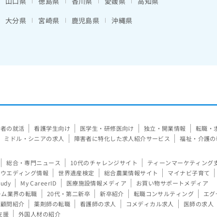
山口県
徳島県
香川県
愛媛県
高知県
大分県
宮崎県
鹿児島県
沖縄県
験者の就活
看護学生向け
医学生・研修医向け
独立・開業情報
転職・
ミドル・シニアの求人
障害者に特化した求人紹介サービス
福祉・介護の
総合・専門ニュース
10代のチャレンジサイト
ティーンマーケティング
ウエディング情報
世界遺産検定
総合農業情報サイト
マイナビ子育て
tudy
My CareerID
医療施設情報メディア
お買い物サポートメディア
ーム業界の転職
20代・第二新卒
新卒紹介
転職コンサルティング
エグ
顧問紹介
薬剤師の転職
看護師の求人
コメディカル求人
医師の求人
支援
外国人材の紹介