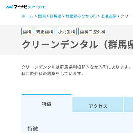
一
ホーム
関東
群馬県
利根郡みなかみ町
上毛高原
クリー
般
ユ
歯科
矯正歯科
小児歯科
歯科口腔外科
ー
ザ
クリーンデンタル（群馬
ー
の
方
クリーンデンタルは群馬県利根郡みなかみ町にあります。
は
科口腔外科の診察をしています。
こ
ち
ら
特徴
アクセス
医
マ
療
イ
ナ
関
特徴
ビ