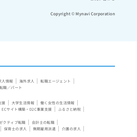
Copyright © Mynavi Corporation
求人情報
海外求人
転職エージェント
転職／パート
支援
大学生活情報
働く女性の生活情報
ECサイト構築・D2C事業支援
ふるさと納税
ゼクティブ転職
会計士の転職
保育士の求人
無期雇用派遣
介護の求人