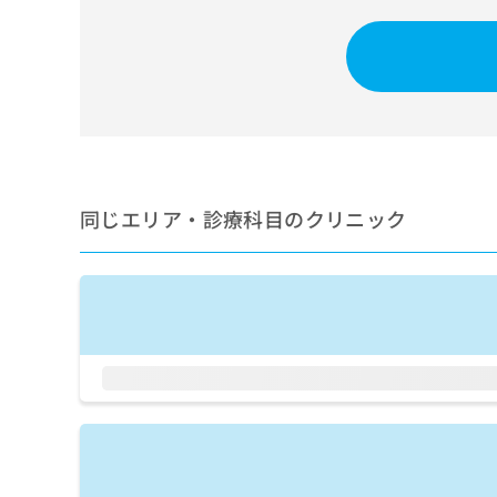
せ
こち
ち
らは
は
マイ
こ
ら
ナビ
ち
クリ
ら
ニッ
クナ
広
ビサ
広
資
イト
告
告
への
料
出
出
お問
の
稿
合せ
稿
同じエリア・診療科目のクリニック
ご
の
フォ
の
請
お
ーム
お
求
問
とな
問
りま
は
い
い
す。
こ
合
合
クリ
ち
わ
ニッ
わ
ら
せ
クの
せ
は
予
は
約・
こ
こ
無
症状
ち
ち
のご
料
ら
相談
ら
情
など
報
はで