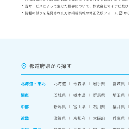
ち
み
当サービスによって生じた損害について、株式会社マイナビ及び
ら
は
情報の誤りを発見された方は
掲載情報の修正依頼フォーム
か
こ
ち
そ
ら
の
他
の
お
問
い
都道府県から探す
合
わ
せ
北海道
・
東北
北海道
青森県
岩手県
宮城県
は
こ
関東
茨城県
栃木県
群馬県
埼玉県
ち
ら
中部
新潟県
富山県
石川県
福井県
近畿
滋賀県
京都府
大阪府
兵庫県