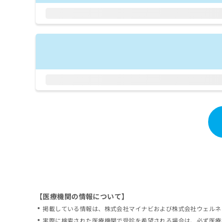
拡
資
きま
充
料
せん
の
ので
の
ご了
お
ご
承く
申
請
ださ
し
求
い。
込
は
み
こ
は
ち
こ
ら
ち
ら
無
料
掲
情
載
報
情
拡
報
充
の
の
修
お
【医療機関の情報について】
正
申
掲載している情報は、株式会社マイナビおよび株式会社ウェルネ
は
し
こ
実際に検索された医療機関で受診を希望される場合は、必ず医療
込