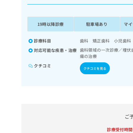
係
ク
者
リ
の
ニ
ッ
方
19時以降診療
駐車場あり
マイ
ク
は
ナ
こ
ビ
診療科目
歯科 矯正歯科 小児歯科
ち
に
歯科領域の一次診療／埋伏
対応可能な疾患・治療
関
ら
瘍の治療
す
る
クチコミ
クチコミを見る
お
広
広
問
告
告
い
出
代
合
稿
わ
理
の
せ
店
お
は
の
問
こ
ご
い
方
ち
合
ら
は
わ
診療受付時間
こ