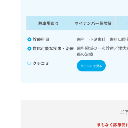
係
ク
者
リ
の
ニ
ッ
方
駐車場あり
マイナンバー保険証
ク
は
ナ
こ
ビ
診療科目
歯科 小児歯科 歯科口腔
ち
に
歯科領域の一次診療／埋伏
対応可能な疾患・治療
関
ら
瘍の治療
す
る
クチコミ
クチコミを見る
お
広
広
問
告
告
い
出
代
合
稿
わ
理
の
せ
店
お
は
の
問
こ
ご
い
方
ち
合
ら
は
わ
まもなく診療受
こ