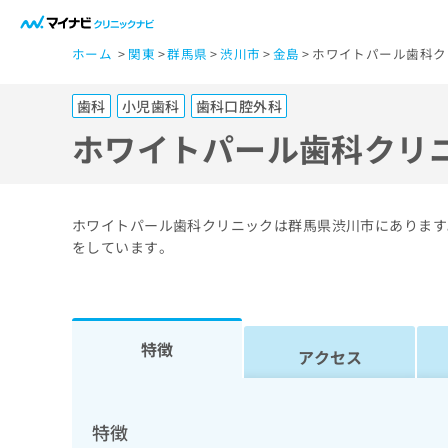
一
ホーム
関東
群馬県
渋川市
金島
ホワイトパール歯科ク
般
ユ
歯科
小児歯科
歯科口腔外科
ー
ザ
ホワイトパール歯科クリ
ー
の
方
ホワイトパール歯科クリニックは群馬県渋川市にあります
は
をしています。
こ
ち
ら
特徴
アクセス
医
マ
療
イ
ナ
関
特徴
ビ