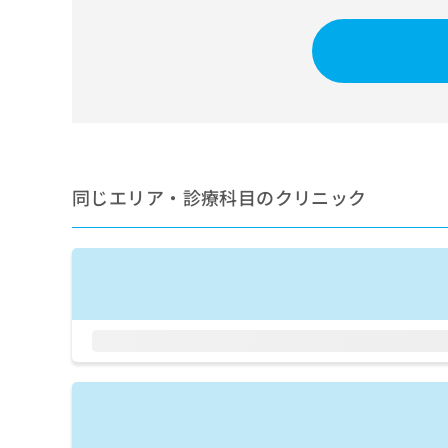
せ
こち
ち
らは
は
マイ
こ
ら
ナビ
ち
クリ
ら
ニッ
クナ
広
ビサ
広
資
イト
告
告
への
料
出
出
お問
の
稿
合せ
稿
同じエリア・診療科目のクリニック
ご
の
フォ
の
請
お
ーム
お
求
問
とな
問
りま
は
い
い
す。
こ
合
合
クリ
ち
わ
ニッ
わ
ら
せ
クの
せ
は
予
は
約・
こ
こ
無
症状
ち
ち
のご
料
ら
相談
ら
情
など
報
はで