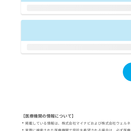
拡
資
きま
充
料
せん
の
ので
の
ご了
お
ご
承く
申
請
ださ
し
求
い。
込
は
み
こ
は
ち
こ
ら
ち
ら
無
料
掲
情
載
報
情
拡
報
充
の
の
修
お
【医療機関の情報について】
正
申
掲載している情報は、株式会社マイナビおよび株式会社ウェルネ
は
し
こ
実際に検索された医療機関で受診を希望される場合は、必ず医療
込