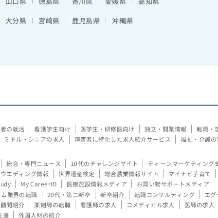
山口県
徳島県
香川県
愛媛県
高知県
大分県
宮崎県
鹿児島県
沖縄県
験者の就活
看護学生向け
医学生・研修医向け
独立・開業情報
転職・
ミドル・シニアの求人
障害者に特化した求人紹介サービス
福祉・介護の
総合・専門ニュース
10代のチャレンジサイト
ティーンマーケティング
ウエディング情報
世界遺産検定
総合農業情報サイト
マイナビ子育て
tudy
My CareerID
医療施設情報メディア
お買い物サポートメディア
ーム業界の転職
20代・第二新卒
新卒紹介
転職コンサルティング
エグ
顧問紹介
薬剤師の転職
看護師の求人
コメディカル求人
医師の求人
支援
外国人材の紹介