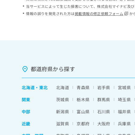
ち
み
当サービスによって生じた損害について、株式会社マイナビ及び
ら
は
情報の誤りを発見された方は
掲載情報の修正依頼フォーム
か
こ
ち
そ
ら
の
他
の
お
問
い
都道府県から探す
合
わ
せ
北海道
・
東北
北海道
青森県
岩手県
宮城県
は
こ
関東
茨城県
栃木県
群馬県
埼玉県
ち
ら
中部
新潟県
富山県
石川県
福井県
近畿
滋賀県
京都府
大阪府
兵庫県