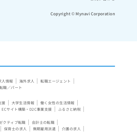
Copyright © Mynavi Corporation
求人情報
海外求人
転職エージェント
転職／パート
支援
大学生活情報
働く女性の生活情報
ECサイト構築・D2C事業支援
ふるさと納税
ゼクティブ転職
会計士の転職
保育士の求人
無期雇用派遣
介護の求人