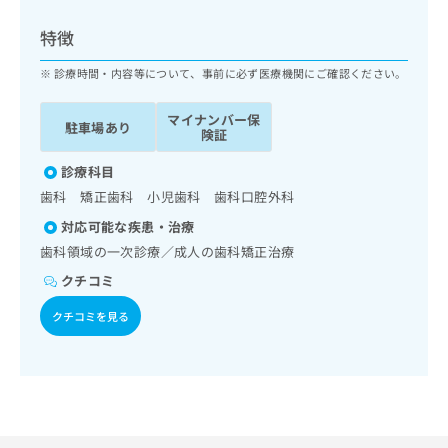
ッ
は
ク
こ
特徴
ナ
ち
ビ
診療時間・内容等について、事前に必ず医療機関にご確認ください。
ら
に
関
マイナンバー保
広
駐車場あり
す
広
険証
告
る
告
代
お
診療科目
出
理
問
稿
歯科 矯正歯科 小児歯科 歯科口腔外科
店
い
の
対応可能な疾患・治療
合
の
お
わ
歯科領域の一次診療／成人の歯科矯正治療
方
問
せ
い
は
クチコミ
は
合
こ
こ
わ
クチコミを見る
ち
ち
せ
ら
ら
は
こ
こち
ち
広
らは
広
ら
告
マイ
告
出
ナビ