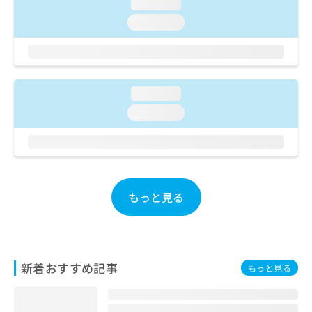
ご了
loading...
ら
み
承く
は
loading...
ださ
こ
無
い。
ち
料
ら
情
報
拡
loading...
掲
充
載
loading...
の
情
お
報
申
の
し
修
込
正
み
は
もっと見る
は
こ
こ
ち
ち
ら
ら
そ
新着おすすめ記事
もっと見る
の
他
の