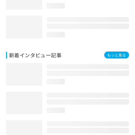
loading...
loading...
新着インタビュー記事
もっと見る
loading...
loading...