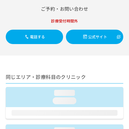
出
稿
クリ
資
稿
ニッ
ご予約・お問い合わせ
の
料
クナ
の
お
の
ビサ
お
問
ご
診療受付時間外
イト
問
い
請
への
い
合
お問
求
合
合せ
電話する
公式サイト
わ
は
フォ
わ
せ
こ
ーム
せ
は
ち
とな
は
こ
ら
りま
こ
ち
す。
ち
ら
クリ
無
ら
ニッ
料
同じエリア・診療科目のクリニック
クの
資
情
予
料
報
約・
の
症状
拡
loading...
のご
ご
充
相談
loading...
請
の
など
求
お
はで
は
申
きま
こ
せん
し
ので
ち
込