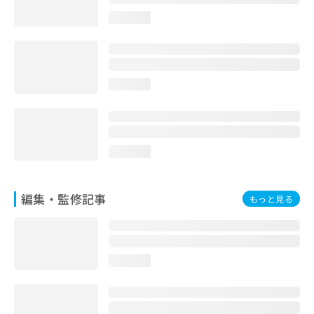
お
loading...
問
い
合
わ
せ
loading...
は
こ
ち
ら
loading...
編集・監修記事
もっと見る
loading...