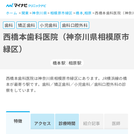
一
般
ホーム
関東
神奈川県
相模原市緑区
橋本
,
相原
西橋本歯科医院（神奈
ユ
歯科
矯正歯科
小児歯科
歯科口腔外科
ー
ザ
西橋本歯科医院（神奈川県相模原市
ー
緑区）
の
方
は
橋本駅
相原駅
こ
ち
西橋本歯科医院は神奈川県相模原市緑区にあります。JR横浜線の橋
ら
本が最寄り駅です。歯科／矯正歯科／小児歯科／歯科口腔外科の診
察をしています。
医
マ
療
イ
関
ナ
係
ビ
者
ク
特徴
アクセス
診療時間
紹介記事
医師
の
リ
方
ニ