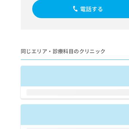
せ
こち
ち
らは
は
電話する
マイ
こ
ら
ナビ
ち
クリ
ら
ニッ
クナ
広
ビサ
広
資
イト
告
告
への
料
出
出
同じエリア・診療科目のクリニック
お問
の
稿
合せ
稿
ご
の
フォ
の
請
お
ーム
お
求
問
とな
問
りま
は
い
い
す。
こ
合
合
クリ
ち
わ
ニッ
わ
ら
せ
クの
せ
は
予
は
約・
こ
こ
無
症状
ち
ち
のご
料
ら
相談
ら
情
など
報
はで