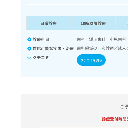
係
ク
者
リ
の
ニ
ッ
方
日曜診療
19時以降診療
ク
は
ナ
こ
ビ
診療科目
歯科 矯正歯科 小児歯科
ち
に
歯科領域の一次診療／成人
対応可能な疾患・治療
関
ら
す
クチコミ
クチコミを見る
る
お
広
広
問
告
告
い
出
代
合
稿
わ
理
の
せ
店
お
は
の
ご
問
こ
い
方
ち
合
ら
診療受付時間
は
わ
こ