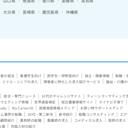
山口県
徳島県
香川県
愛媛県
高知県
大分県
宮崎県
鹿児島県
沖縄県
験者の就活
看護学生向け
医学生・研修医向け
独立・開業情報
転職・
ミドル・シニアの求人
障害者に特化した求人紹介サービス
福祉・介護の
総合・専門ニュース
10代のチャレンジサイト
ティーンマーケティング
ウエディング情報
世界遺産検定
総合農業情報サイト
マイナビ子育て
tudy
My CareerID
医療施設情報メディア
お買い物サポートメディア
ーム業界の転職
20代・第二新卒
新卒紹介
転職コンサルティング
エグ
顧問紹介
薬剤師の転職
看護師の求人
コメディカル求人
医師の求人
支援
外国人材の紹介