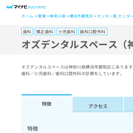
一
ホーム
関東
神奈川県
横浜市都筑区
センター南
,
センタ
般
ユ
歯科
矯正歯科
小児歯科
歯科口腔外科
ー
ザ
オズデンタルスペース（
ー
の
方
オズデンタルスペースは神奈川県横浜市都筑区にあります
は
歯科／小児歯科／歯科口腔外科の診察をしています。
こ
ち
ら
特徴
アクセス
医
マ
療
イ
ナ
関
特徴
ビ