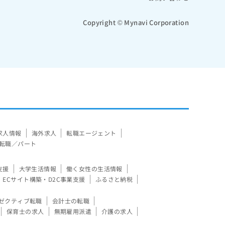
Copyright © Mynavi Corporation
求人情報
海外求人
転職エージェント
転職／パート
支援
大学生活情報
働く女性の生活情報
ECサイト構築・D2C事業支援
ふるさと納税
ゼクティブ転職
会計士の転職
保育士の求人
無期雇用派遣
介護の求人