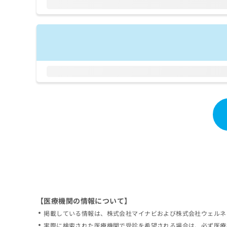
拡
資
きま
充
料
せん
の
ので
の
ご了
お
ご
承く
申
請
ださ
し
求
い。
込
は
み
こ
は
ち
こ
ら
ち
ら
無
料
掲
情
載
報
情
拡
報
充
の
の
修
お
【医療機関の情報について】
正
申
掲載している情報は、株式会社マイナビおよび株式会社ウェルネ
は
し
こ
実際に検索された医療機関で受診を希望される場合は、必ず医療
込