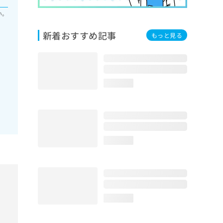
い。
新着おすすめ記事
もっと見る
loading...
loading...
loading...