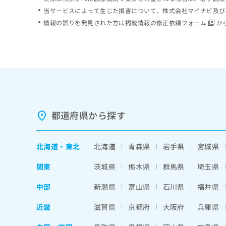
ち
み
当サービスによって生じた損害について、株式会社マイナビ及び
ら
は
情報の誤りを発見された方は
掲載情報の修正依頼フォーム
か
こ
ち
そ
ら
の
他
の
お
問
い
都道府県から探す
合
わ
せ
北海道
・
東北
北海道
青森県
岩手県
宮城県
は
こ
関東
茨城県
栃木県
群馬県
埼玉県
ち
ら
中部
新潟県
富山県
石川県
福井県
近畿
滋賀県
京都府
大阪府
兵庫県