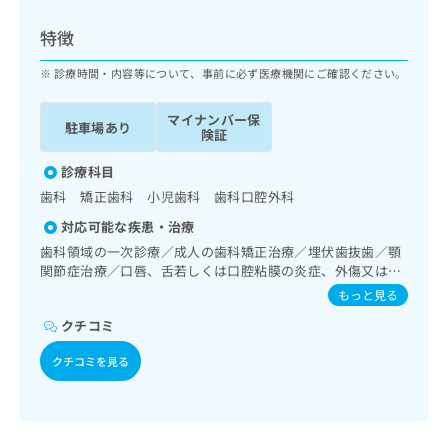
ッ
は
ク
こ
特徴
ナ
ち
ビ
診療時間・内容等について、事前に必ず医療機関にご確認ください。
ら
に
関
マイナンバー保
広
駐車場あり
す
広
険証
告
る
告
代
お
診療科目
出
理
問
稿
歯科 矯正歯科 小児歯科 歯科口腔外科
店
い
の
対応可能な疾患・治療
合
の
お
わ
歯科領域の一次診療／成人の歯科矯正治療／埋伏歯抜歯／顎
方
問
せ
関節症治療／口唇、舌若しくは口腔粘膜の炎症、外傷又は腫
い
は
瘍の治療
は
合
もっと見る
こ
こ
わ
ち
クチコミ
ち
せ
ら
ら
は
クチコミを見る
こ
こち
ち
広
らは
広
ら
告
マイ
告
出
ナビ