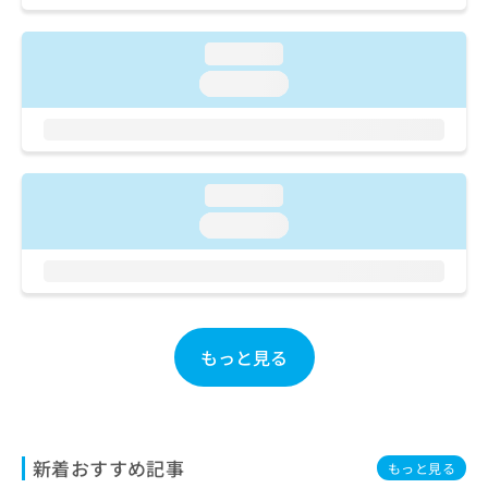
ご了
ら
み
承く
は
ださ
loading...
こ
無
い。
ち
料
loading...
ら
情
報
拡
掲
充
載
の
情
loading...
お
報
loading...
申
の
し
修
込
正
み
は
は
こ
こ
ち
もっと見る
ち
ら
ら
そ
の
他
新着おすすめ記事
もっと見る
の