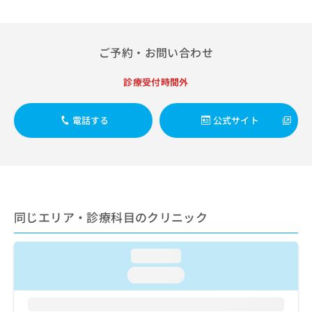
出
稿
クリ
資
稿
ニッ
の
料
クナ
の
お
の
ビサ
お
問
ご
ご予約・お問い合わせ
イト
問
い
請
への
い
合
お問
求
診療受付時間外
合
合せ
わ
は
フォ
わ
せ
こ
ーム
せ
は
ち
電話する
公式サイト
とな
は
こ
ら
りま
こ
ち
す。
ち
ら
クリ
無
ら
ニッ
料
クの
資
情
予
料
報
約・
同じエリア・診療科目のクリニック
の
症状
拡
のご
ご
充
相談
請
の
など
loading...
求
お
はで
は
loading...
申
きま
こ
せん
し
ので
ち
込