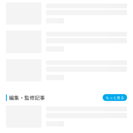
お
問
い
loading...
合
わ
せ
は
こ
loading...
ち
ら
loading...
編集・監修記事
もっと見る
loading...