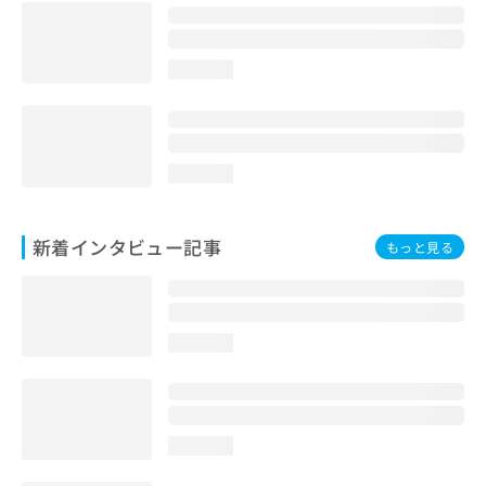
loading...
loading...
新着インタビュー記事
もっと見る
loading...
loading...