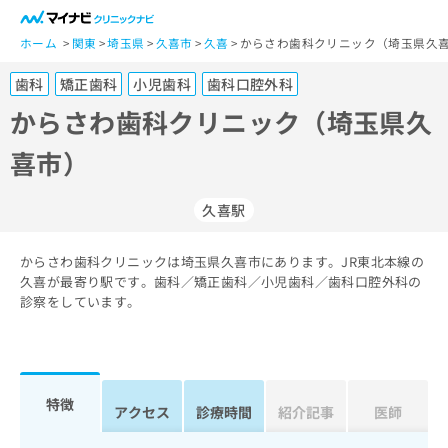
一
般
ホーム
関東
埼玉県
久喜市
久喜
からさわ歯科クリニック（埼玉県久喜
ユ
歯科
矯正歯科
小児歯科
歯科口腔外科
ー
ザ
からさわ歯科クリニック（埼玉県久
ー
喜市）
の
方
は
久喜駅
こ
ち
からさわ歯科クリニックは埼玉県久喜市にあります。JR東北本線の
ら
久喜が最寄り駅です。歯科／矯正歯科／小児歯科／歯科口腔外科の
診察をしています。
医
マ
療
イ
関
ナ
係
ビ
者
ク
特徴
アクセス
診療時間
紹介記事
医師
の
リ
方
ニ