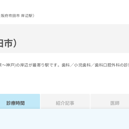
阪府吹田市 岸辺駅）
田市）
米原～神戸)の岸辺が最寄り駅です。歯科／小児歯科／歯科口腔外科の診
診療時間
紹介記事
医師