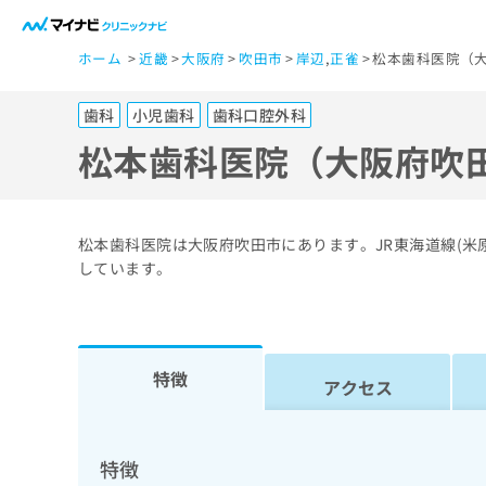
一
ホーム
近畿
大阪府
吹田市
岸辺
,
正雀
松本歯科医院（大
般
ユ
歯科
小児歯科
歯科口腔外科
ー
ザ
松本歯科医院（大阪府吹
ー
の
方
松本歯科医院は大阪府吹田市にあります。JR東海道線(
は
しています。
こ
ち
ら
特徴
アクセス
医
マ
療
イ
ナ
関
特徴
ビ