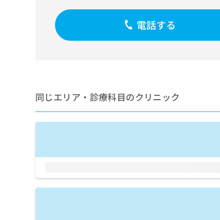
せ
こち
ち
らは
は
マイ
こ
電話する
ら
ナビ
ち
クリ
ら
ニッ
クナ
広
ビサ
広
資
イト
告
告
への
料
出
出
お問
の
稿
合せ
稿
同じエリア・診療科目のクリニック
ご
の
フォ
の
請
お
ーム
お
求
問
とな
問
りま
は
い
い
す。
こ
合
合
クリ
ち
わ
ニッ
わ
ら
せ
クの
せ
は
予
は
約・
こ
こ
無
症状
ち
ち
のご
料
ら
相談
ら
情
など
報
はで