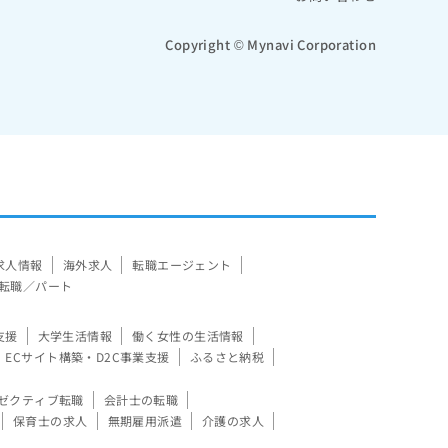
Copyright © Mynavi Corporation
求人情報
海外求人
転職エージェント
転職／パート
支援
大学生活情報
働く女性の生活情報
ECサイト構築・D2C事業支援
ふるさと納税
ゼクティブ転職
会計士の転職
保育士の求人
無期雇用派遣
介護の求人