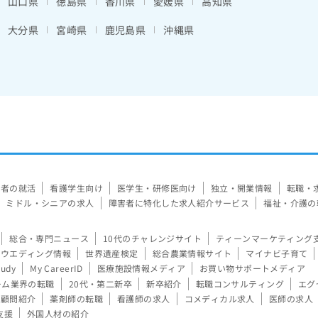
山口県
徳島県
香川県
愛媛県
高知県
大分県
宮崎県
鹿児島県
沖縄県
験者の就活
看護学生向け
医学生・研修医向け
独立・開業情報
転職・
ミドル・シニアの求人
障害者に特化した求人紹介サービス
福祉・介護の
総合・専門ニュース
10代のチャレンジサイト
ティーンマーケティング
ウエディング情報
世界遺産検定
総合農業情報サイト
マイナビ子育て
tudy
My CareerID
医療施設情報メディア
お買い物サポートメディア
ーム業界の転職
20代・第二新卒
新卒紹介
転職コンサルティング
エグ
顧問紹介
薬剤師の転職
看護師の求人
コメディカル求人
医師の求人
支援
外国人材の紹介