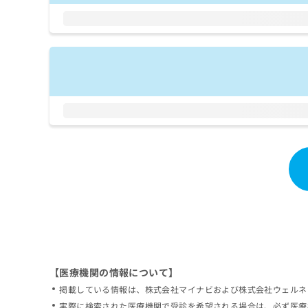
拡
資
きま
充
料
せん
の
ので
の
ご了
お
ご
承く
申
請
ださ
し
求
い。
込
は
み
こ
は
ち
こ
ら
ち
ら
無
料
掲
情
載
報
情
拡
報
充
の
の
修
お
【医療機関の情報について】
正
申
掲載している情報は、株式会社マイナビおよび株式会社ウェルネ
は
し
こ
実際に検索された医療機関で受診を希望される場合は、必ず医療
込