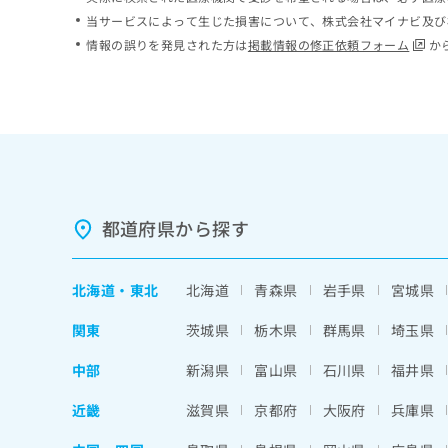
ち
み
当サービスによって生じた損害について、株式会社マイナビ及び
ら
は
情報の誤りを発見された方は
掲載情報の修正依頼フォーム
か
こ
ち
そ
ら
の
他
の
お
問
い
都道府県から探す
合
わ
せ
北海道
・
東北
北海道
青森県
岩手県
宮城県
は
こ
関東
茨城県
栃木県
群馬県
埼玉県
ち
ら
中部
新潟県
富山県
石川県
福井県
近畿
滋賀県
京都府
大阪府
兵庫県