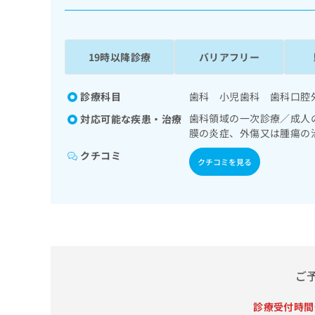
係
ク
者
リ
の
ニ
ッ
方
19時以降診療
バリアフリー
ク
は
ナ
こ
ビ
診療科目
歯科 小児歯科 歯科口腔
ち
に
歯科領域の一次診療／成人
対応可能な疾患・治療
関
ら
膜の炎症、外傷又は腫瘍の
す
る
クチコミ
クチコミを見る
お
広
広
問
告
告
い
出
代
合
稿
わ
理
の
せ
店
お
は
の
問
こ
ご
い
方
ち
合
ら
は
わ
診療受付時間
こ