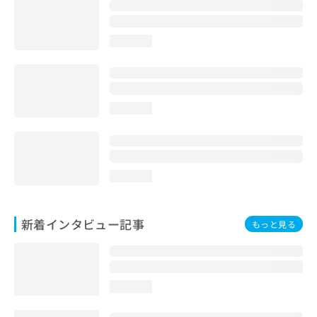
loading...
loading...
loading...
新着インタビュー記事
もっと見る
loading...