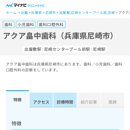
一
般
ホーム
近畿
兵庫県
尼崎市
出屋敷
,
尼崎センタープール前
,
尼崎
アクア
ユ
歯科
小児歯科
歯科口腔外科
ー
ザ
アクア畠中歯科（兵庫県尼崎市）
ー
の
出屋敷駅
尼崎センタープール前駅
尼崎駅
方
は
こ
アクア畠中歯科は兵庫県尼崎市にあります。歯科／小児歯科／歯科
口腔外科の診察をしています。
ち
ら
医
マ
療
イ
特徴
アクセス
診療時間
紹介記事
医師
関
ナ
係
ビ
者
ク
の
リ
特徴
方
ニ