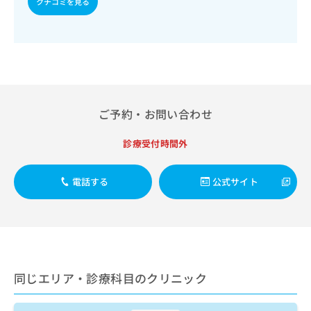
クチコミを見る
出
稿
クリ
資
稿
ニッ
の
料
クナ
の
お
の
ビサ
お
問
ご
イト
問
い
請
への
い
合
お問
求
合
合せ
わ
は
フォ
わ
せ
こ
ーム
ご予約・お問い合わせ
せ
は
ち
とな
は
こ
ら
りま
こ
診療受付時間外
ち
す。
ち
ら
クリ
無
ら
ニッ
料
電話する
公式サイト
クの
資
情
予
料
報
約・
の
症状
拡
のご
ご
充
相談
請
の
など
求
お
はで
は
同じエリア・診療科目のクリニック
申
きま
こ
せん
し
ので
ち
込