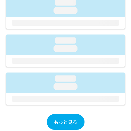
ご了
ら
loading...
み
承く
は
loading...
ださ
こ
無
い。
ち
料
ら
情
報
拡
掲
loading...
充
載
loading...
の
情
お
報
申
の
し
修
込
正
loading...
み
は
は
こ
loading...
こ
ち
ち
ら
ら
そ
の
もっと見る
他
の