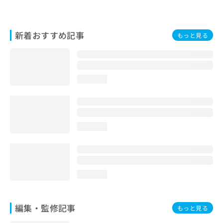
お
問
い
新着おすすめ記事
もっと見る
合
わ
せ
は
こ
loading...
ち
ら
loading...
loading...
編集・監修記事
もっと見る