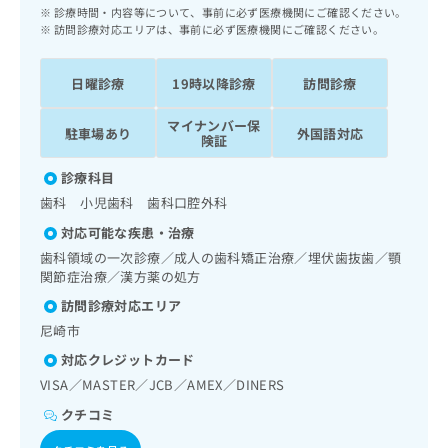
ッ
は
診療時間・内容等について、事前に必ず医療機関にご確認ください。
ク
訪問診療対応エリアは、事前に必ず医療機関にご確認ください。
こ
ナ
ち
ビ
ら
日曜診療
19時以降診療
訪問診療
に
関
広
マイナンバー保
す
駐車場あり
外国語対応
広
険証
告
る
告
代
お
出
診療科目
理
問
稿
歯科 小児歯科 歯科口腔外科
店
い
の
合
の
対応可能な疾患・治療
お
わ
方
問
歯科領域の一次診療／成人の歯科矯正治療／埋伏歯抜歯／顎
せ
い
は
関節症治療／漢方薬の処方
は
合
こ
訪問診療対応エリア
こ
わ
ち
ち
尼崎市
せ
ら
ら
は
対応クレジットカード
こ
VISA／MASTER／JCB／AMEX／DINERS
こち
ち
広
らは
広
ら
クチコミ
告
マイ
告
出
ナビ