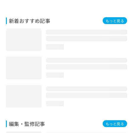
お
問
い
新着おすすめ記事
もっと見る
合
わ
せ
は
こ
loading...
ち
ら
loading...
loading...
編集・監修記事
もっと見る