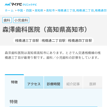
一
般
ホーム
中国・四国
高知県
高知市
桟橋通三丁目
,
桟橋通二丁目
,
桟橋通四
ユ
歯科
小児歯科
ー
ザ
森澤歯科医院（高知県高知市）
ー
の
桟橋通三丁目駅
桟橋通二丁目駅
桟橋通四丁目駅
方
は
こ
森澤歯科医院は高知県高知市にあります。とさでん交通桟橋線の桟
橋通三丁目が最寄り駅です。歯科／小児歯科の診察をしています。
ち
ら
医
マ
療
イ
特徴
アクセス
診療時間
紹介記事
医師
関
ナ
係
ビ
者
ク
の
リ
特徴
方
ニ