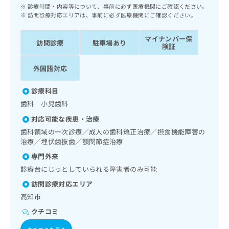
ッ
は
診療時間・内容等について、事前に必ず医療機関にご確認ください。
ク
訪問診療対応エリアは、事前に必ず医療機関にご確認ください。
こ
ナ
ち
ビ
マイナンバー保
ら
訪問診療
駐車場あり
に
険証
関
広
す
外国語対応
広
告
る
告
代
お
出
診療科目
理
問
稿
歯科 小児歯科
店
い
の
合
の
対応可能な疾患・治療
お
わ
方
問
歯科領域の一次診療／成人の歯科矯正治療／摂食機能障害の
せ
い
は
治療／埋伏歯抜歯／顎関節症治療
は
合
こ
専門外来
こ
わ
ち
ち
診療台にじっとしていられる障害者のみ可能
せ
ら
ら
は
訪問診療対応エリア
こ
高知市
こち
ち
広
らは
広
ら
クチコミ
告
マイ
告
出
ナビ