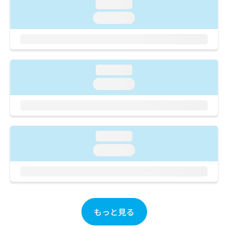
ご了
ら
loading...
み
承く
は
loading...
ださ
こ
無
い。
ち
料
ら
情
報
拡
掲
loading...
充
載
loading...
の
情
お
報
申
の
し
修
込
正
loading...
み
は
は
loading...
こ
こ
ち
ち
ら
ら
そ
の
もっと見る
他
の