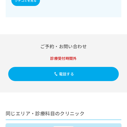
クチコミを見る
出
稿
クリ
資
稿
ニッ
の
料
クナ
の
お
の
ビサ
お
問
ご
イト
問
い
請
への
い
合
お問
求
合
合せ
わ
は
フォ
わ
せ
こ
ご予約・お問い合わせ
ーム
せ
は
ち
とな
は
こ
ら
りま
こ
診療受付時間外
ち
す。
ち
ら
クリ
無
ら
ニッ
料
電話する
クの
資
情
予
料
報
約・
の
症状
拡
のご
ご
充
相談
請
の
など
求
お
はで
は
同じエリア・診療科目のクリニック
申
きま
こ
せん
し
ので
ち
込