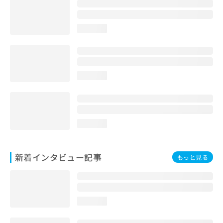
loading...
loading...
loading...
新着インタビュー記事
もっと見る
loading...