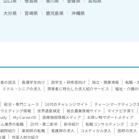
山口県
徳島県
香川県
愛媛県
高知県
大分県
宮崎県
鹿児島県
沖縄県
験者の就活
看護学生向け
医学生・研修医向け
独立・開業情報
転職・
ミドル・シニアの求人
障害者に特化した求人紹介サービス
福祉・介護の
総合・専門ニュース
10代のチャレンジサイト
ティーンマーケティング
ウエディング情報
世界遺産検定
総合農業情報サイト
マイナビ子育て
tudy
My CareerID
医療施設情報メディア
お買い物サポートメディア
ーム業界の転職
20代・第二新卒
新卒紹介
転職コンサルティング
エグ
顧問紹介
薬剤師の転職
看護師の求人
コメディカル求人
医師の求人
支援
外国人材の紹介