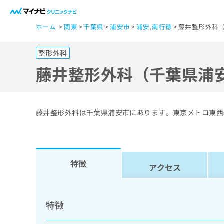
一
ホーム
関東
千葉県
浦安市
浦安
,
南行徳
藤井整形外科（
般
ユ
整形外科
ー
ザ
藤井整形外科（千葉県浦
ー
の
方
藤井整形外科は千葉県浦安市にあります。東京メトロ東西
は
こ
ち
ら
特徴
アクセス
医
マ
療
イ
特徴
ナ
関
ビ