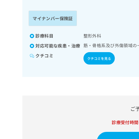
係
ク
者
リ
の
ニ
マイナンバー保険証
ッ
方
ク
は
ナ
診療科目
整形外科
こ
ビ
筋・骨格系及び外傷領域の
対応可能な疾患・治療
ち
に
関
ら
クチコミ
クチコミを見る
す
る
お
広
広
問
告
告
い
出
代
合
稿
わ
理
の
せ
店
ご
お
は
の
問
こ
い
診療受付時間
方
ち
合
ら
は
わ
こ