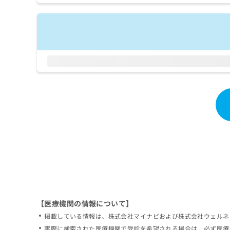
拡
資
きま
充
料
せん
の
ので
の
ご了
お
ご
承く
申
請
ださ
し
求
い。
込
は
み
こ
は
ち
こ
ら
ち
ら
無
料
掲
情
載
報
情
拡
報
充
の
の
修
お
【医療機関の情報について】
正
申
掲載している情報は、株式会社マイナビおよび株式会社ウェルネ
は
し
こ
実際に検索された医療機関で受診を希望される場合は、必ず医療
込