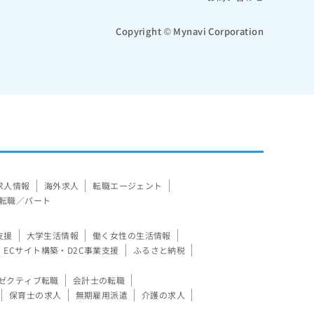
Copyright © Mynavi Corporation
求人情報
海外求人
転職エージェント
転職／パート
支援
大学生活情報
働く女性の生活情報
ECサイト構築・D2C事業支援
ふるさと納税
ゼクティブ転職
会計士の転職
保育士の求人
無期雇用派遣
介護の求人