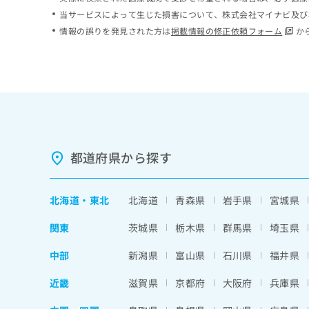
ち
み
当サービスによって生じた損害について、株式会社マイナビ及び
ら
は
情報の誤りを発見された方は
掲載情報の修正依頼フォーム
か
こ
ち
そ
ら
の
他
の
お
問
い
都道府県から探す
合
わ
せ
北海道
・
東北
北海道
青森県
岩手県
宮城県
は
こ
関東
茨城県
栃木県
群馬県
埼玉県
ち
ら
中部
新潟県
富山県
石川県
福井県
近畿
滋賀県
京都府
大阪府
兵庫県