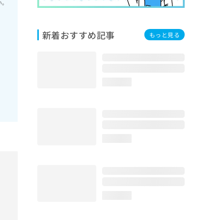
い。
新着おすすめ記事
もっと見る
loading...
loading...
loading...