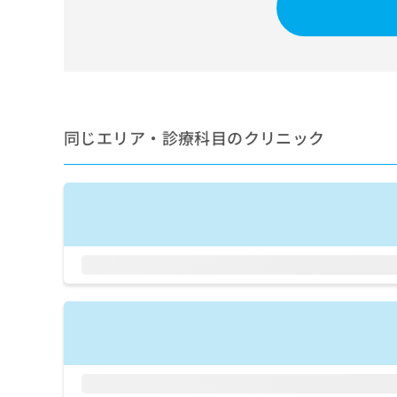
せ
こち
ち
らは
は
マイ
こ
ら
ナビ
ち
クリ
ら
ニッ
クナ
広
ビサ
広
資
イト
告
同じエリア・診療科目のクリニック
告
への
料
出
出
お問
の
稿
合せ
稿
ご
の
フォ
の
請
お
ーム
お
求
問
とな
問
りま
は
い
い
す。
こ
合
合
クリ
ち
わ
ニッ
わ
ら
せ
クの
せ
は
予
は
約・
こ
こ
無
症状
ち
ち
のご
料
ら
相談
ら
情
など
報
はで