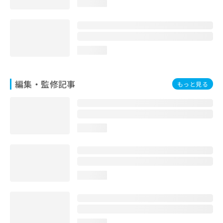
loading...
お
問
い
合
わ
loading...
せ
は
こ
編集・監修記事
もっと見る
ち
ら
loading...
loading...
loading...