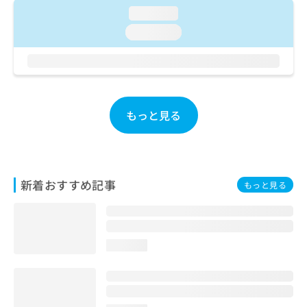
ご了
ら
み
loading...
承く
は
ださ
loading...
こ
無
い。
ち
料
ら
情
報
拡
掲
充
載
もっと見る
の
情
お
報
申
の
し
修
込
正
新着おすすめ記事
もっと見る
み
は
は
こ
こ
ち
ち
ら
ら
loading...
そ
の
他
の