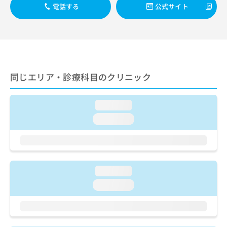
出
稿
クリ
資
電話する
公式サイト
稿
ニッ
の
料
クナ
の
お
の
ビサ
お
問
ご
イト
問
い
請
への
い
合
お問
求
合
合せ
わ
は
フォ
わ
同じエリア・診療科目のクリニック
せ
こ
ーム
せ
は
ち
とな
は
こ
ら
りま
こ
loading...
ち
す。
ち
ら
クリ
loading...
無
ら
ニッ
料
クの
資
情
予
料
報
約・
の
症状
拡
のご
ご
loading...
充
相談
請
の
loading...
など
求
お
はで
は
申
きま
こ
せん
し
ので
ち
込