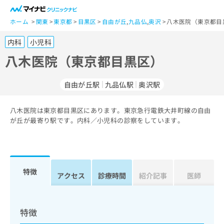
一
般
ホーム
関東
東京都
目黒区
自由が丘
,
九品仏
,
奥沢
八木医院（東京都目
ユ
内科
小児科
ー
ザ
八木医院（東京都目黒区）
ー
の
自由が丘駅
九品仏駅
奥沢駅
方
は
こ
八木医院は東京都目黒区にあります。東京急行電鉄大井町線の自由
が丘が最寄り駅です。内科／小児科の診察をしています。
ち
ら
医
マ
療
イ
特徴
アクセス
診療時間
紹介記事
医師
関
ナ
係
ビ
者
ク
の
リ
特徴
方
ニ