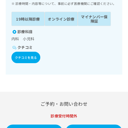
ッ
は
診療時間・内容等について、事前に必ず医療機関にご確認ください。
ク
こ
ナ
ち
マイナンバー保
19時以降診療
オンライン診療
ビ
険証
ら
に
関
診療科目
広
す
広
内科 小児科
告
る
告
代
クチコミ
お
出
理
問
稿
クチコミを見る
店
い
の
合
の
お
わ
方
問
せ
い
は
は
合
こ
こ
わ
ち
ち
せ
ら
ら
は
ご予約・お問い合わせ
こ
こち
ち
広
らは
診療受付時間外
広
ら
告
マイ
告
出
ナビ