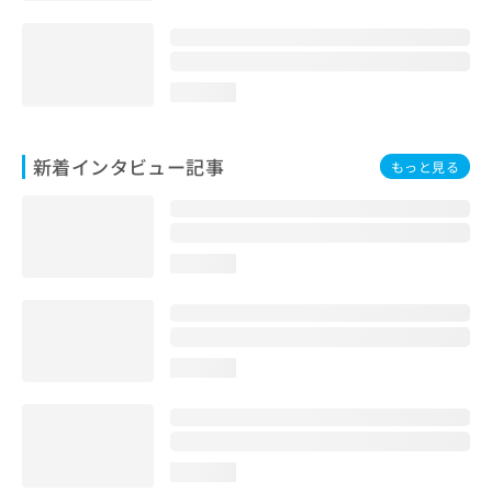
loading...
新着インタビュー記事
もっと見る
loading...
loading...
loading...