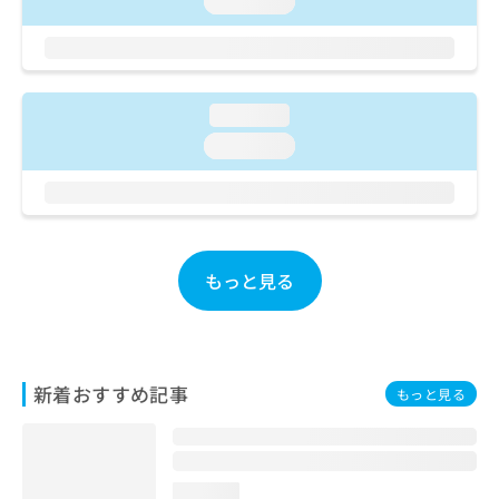
loading...
ご了
ら
み
承く
は
ださ
こ
無
い。
ち
料
ら
情
loading...
報
loading...
拡
掲
充
載
の
情
お
報
申
の
し
修
もっと見る
込
正
み
は
は
こ
こ
ち
ち
ら
新着おすすめ記事
ら
もっと見る
そ
の
他
の
loading...