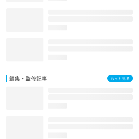
お
問
い
合
loading...
わ
せ
は
こ
ち
loading...
ら
編集・監修記事
もっと見る
loading...
loading...