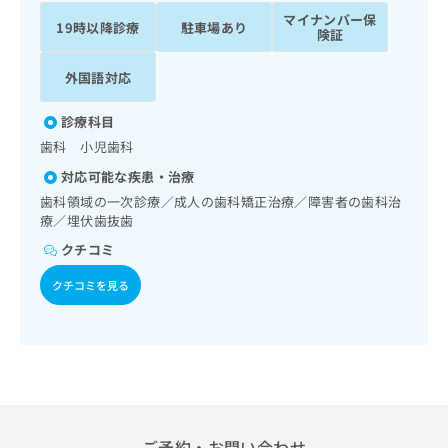
ッ
は
マイナンバー保
19時以降診療
駐車場あり
ク
こ
険証
ナ
ち
ビ
外国語対応
ら
に
関
広
診療科目
す
広
告
歯科 小児歯科
る
告
代
お
出
対応可能な疾患・治療
理
問
稿
歯科領域の一次診療／成人の歯科矯正治療／障害者の歯科治
店
い
の
療／埋伏歯抜歯
合
の
お
クチコミ
わ
方
問
せ
い
は
クチコミを見る
は
合
こ
こ
わ
ち
ち
せ
ら
ら
は
こ
こち
ち
広
らは
広
ら
告
マイ
告
出
ナビ
ご予約・お問い合わせ