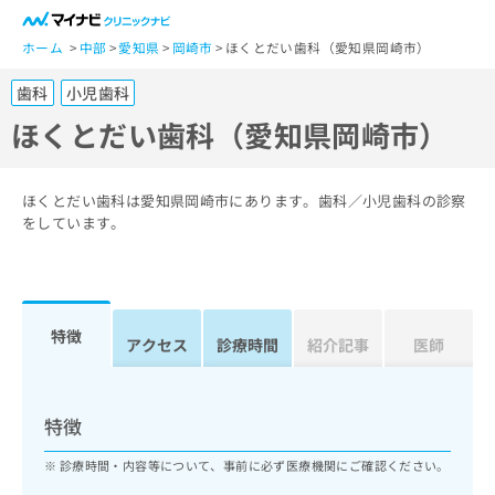
一
般
ホーム
中部
愛知県
岡崎市
ほくとだい歯科（愛知県岡崎市）
ユ
歯科
小児歯科
ー
ザ
ほくとだい歯科（愛知県岡崎市）
ー
の
方
ほくとだい歯科は愛知県岡崎市にあります。歯科／小児歯科の診察
は
をしています。
こ
ち
ら
特徴
医
アクセス
診療時間
紹介記事
医師
マ
療
イ
関
ナ
係
ビ
特徴
者
ク
の
リ
診療時間・内容等について、事前に必ず医療機関にご確認ください。
方
ニ