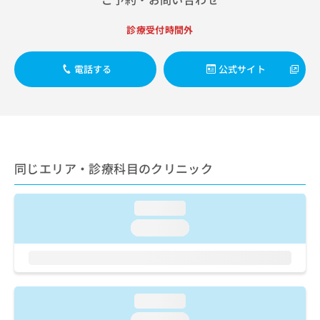
出
稿
クリ
資
稿
ニッ
の
料
診療受付時間外
クナ
の
お
の
ビサ
お
問
ご
イト
問
い
請
への
電話する
公式サイト
い
合
お問
求
合
合せ
わ
は
フォ
わ
せ
こ
ーム
せ
は
ち
とな
は
こ
ら
りま
こ
ち
す。
ち
ら
クリ
同じエリア・診療科目のクリニック
無
ら
ニッ
料
クの
資
情
予
loading...
料
報
約・
の
症状
拡
loading...
のご
ご
充
相談
請
の
など
求
お
はで
は
申
きま
こ
せん
し
loading...
ので
ち
込