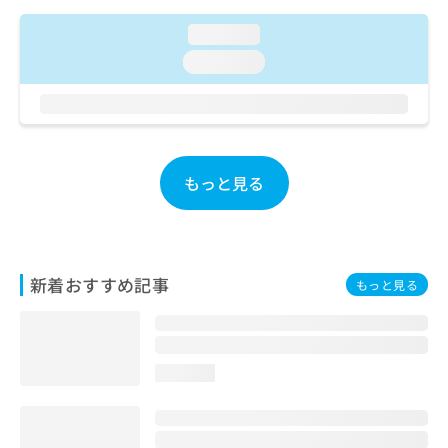
ご了
ら
み
承く
は
loading...
ださ
こ
無
い。
loading...
ち
料
ら
情
報
拡
掲
充
載
の
情
もっと見る
お
報
申
の
し
修
込
正
み
は
新着おすすめ記事
もっと見る
は
こ
こ
ち
ち
ら
ら
loading...
そ
の
他
の