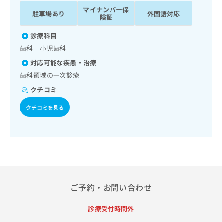
ッ
は
マイナンバー保
駐車場あり
外国語対応
ク
こ
険証
ナ
ち
ビ
診療科目
ら
に
歯科 小児歯科
関
広
対応可能な疾患・治療
す
広
告
る
歯科領域の一次診療
告
代
お
出
クチコミ
理
問
稿
店
い
の
クチコミを見る
合
の
お
わ
方
問
せ
い
は
は
合
こ
こ
わ
ち
ち
せ
ら
ら
は
こ
ご予約・お問い合わせ
こち
ち
広
らは
広
ら
告
診療受付時間外
マイ
告
出
ナビ