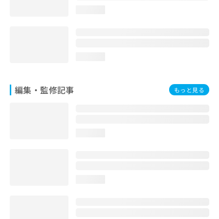
お
loading...
問
い
合
わ
せ
loading...
は
こ
ち
編集・監修記事
もっと見る
ら
loading...
loading...