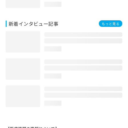
loading...
新着インタビュー記事
もっと見る
loading...
loading...
loading...