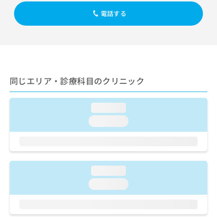
出
稿
クリ
資
稿
ニッ
電話する
の
料
クナ
の
お
の
ビサ
お
問
ご
イト
問
い
請
への
い
合
お問
求
合
合せ
わ
は
フォ
わ
せ
こ
ーム
同じエリア・診療科目のクリニック
せ
は
ち
とな
は
こ
ら
りま
こ
ち
す。
loading...
ち
ら
クリ
無
ら
ニッ
loading...
料
クの
資
情
予
料
報
約・
の
症状
拡
のご
ご
充
相談
loading...
請
の
など
求
お
loading...
はで
は
申
きま
こ
せん
し
ので
ち
込