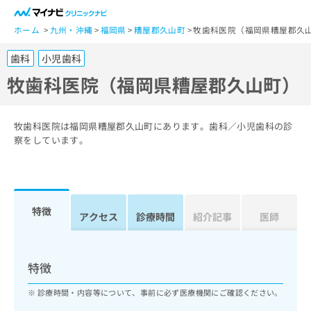
一
般
ホーム
九州・沖縄
福岡県
糟屋郡久山町
牧歯科医院（福岡県糟屋郡久
ユ
歯科
小児歯科
ー
ザ
牧歯科医院（福岡県糟屋郡久山町）
ー
の
方
牧歯科医院は福岡県糟屋郡久山町にあります。歯科／小児歯科の診
は
察をしています。
こ
ち
ら
特徴
医
アクセス
診療時間
紹介記事
医師
マ
療
イ
関
ナ
係
ビ
特徴
者
ク
の
リ
診療時間・内容等について、事前に必ず医療機関にご確認ください。
方
ニ