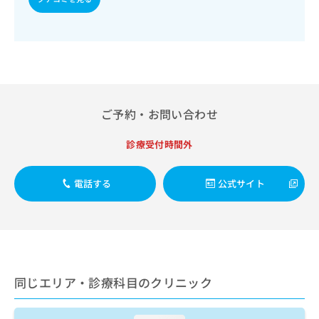
出
稿
クリ
資
稿
ニッ
の
料
クナ
の
お
の
ビサ
お
問
ご
イト
問
い
請
への
い
合
お問
求
合
合せ
わ
は
フォ
わ
せ
こ
ご予約・お問い合わせ
ーム
せ
は
ち
とな
は
こ
ら
りま
診療受付時間外
こ
ち
す。
ち
ら
クリ
無
ら
ニッ
料
電話する
公式サイト
クの
資
情
予
料
報
約・
の
症状
拡
のご
ご
充
相談
請
の
など
求
お
はで
同じエリア・診療科目のクリニック
は
申
きま
こ
せん
し
ので
ち
込