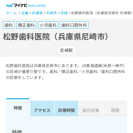
一
般
ホーム
近畿
兵庫県
尼崎市
尼崎
松野歯科医院（兵庫県尼崎市 尼崎駅
ユ
歯科
矯正歯科
小児歯科
歯科口腔外科
ー
ザ
松野歯科医院（兵庫県尼崎市）
ー
の
尼崎駅
方
は
こ
松野歯科医院は兵庫県尼崎市にあります。JR東海道線(米原～神戸)
の尼崎が最寄り駅です。歯科／矯正歯科／小児歯科／歯科口腔外科
ち
の診察をしています。
ら
医
マ
療
イ
関
ナ
特徴
アクセス
診療時間
紹介記事
医師
係
ビ
者
ク
の
リ
方
ニ
特徴