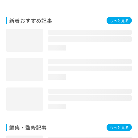
お
問
い
新着おすすめ記事
もっと見る
合
わ
せ
は
こ
loading...
ち
ら
loading...
loading...
編集・監修記事
もっと見る