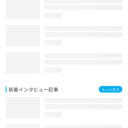
loading...
loading...
loading...
新着インタビュー記事
もっと見る
loading...