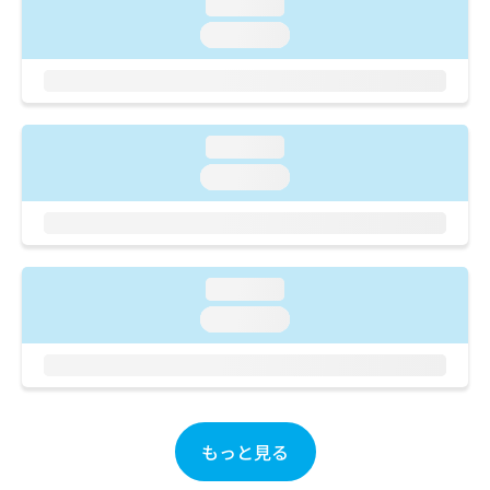
ご了
loading...
ら
み
承く
は
loading...
ださ
こ
無
い。
ち
料
ら
情
報
拡
loading...
掲
充
載
loading...
の
情
お
報
申
の
し
修
込
正
loading...
み
は
loading...
は
こ
こ
ち
ち
ら
ら
そ
の
もっと見る
他
の