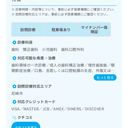
ッ
は
ク
診療時間・内容等について、事前に必ず医療機関にご確認ください。
こ
ナ
訪問診療対応エリアは、事前に必ず医療機関にご確認ください。
ち
ビ
ら
に
マイナンバー保
訪問診療
駐車場あり
関
険証
広
す
広
告
診療科目
る
告
代
お
歯科 矯正歯科 小児歯科 歯科口腔外科
出
理
問
稿
対応可能な疾患・治療
店
い
の
歯科領域の一次診療／成人の歯科矯正治療／埋伏歯抜歯／顎
合
の
お
関節症治療／口唇、舌若しくは口腔粘膜の炎症、外傷又は腫
わ
方
問
瘍の治療
せ
もっと見る
い
は
は
合
こ
訪問診療対応エリア
こ
わ
ち
尼崎市
ち
せ
ら
ら
は
対応クレジットカード
こ
VISA／MASTER／JCB／AMEX／DINERS／DISCOVER
こち
ち
広
らは
クチコミ
広
ら
告
マイ
告
出
ナビ
クチコミを見る