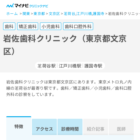
一
般
ホーム
関東
東京都
文京区
茗荷谷
,
江戸川橋
,
護国寺
岩佐歯科クリニッ
ユ
歯科
矯正歯科
小児歯科
歯科口腔外科
ー
ザ
岩佐歯科クリニック（東京都文京
ー
区）
の
方
は
茗荷谷駅
江戸川橋駅
護国寺駅
こ
ち
岩佐歯科クリニックは東京都文京区にあります。東京メトロ丸ノ内
ら
線の茗荷谷が最寄り駅です。歯科／矯正歯科／小児歯科／歯科口腔
外科の診察をしています。
医
マ
療
イ
関
ナ
係
ビ
者
ク
特徴
アクセス
診療時間
紹介記事
医師
の
リ
方
ニ