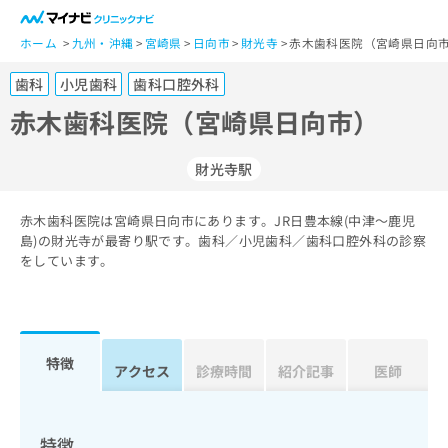
一
般
ホーム
九州・沖縄
宮崎県
日向市
財光寺
赤木歯科医院（宮崎県日向市
ユ
歯科
小児歯科
歯科口腔外科
ー
ザ
赤木歯科医院（宮崎県日向市）
ー
の
財光寺駅
方
は
こ
赤木歯科医院は宮崎県日向市にあります。JR日豊本線(中津～鹿児
島)の財光寺が最寄り駅です。歯科／小児歯科／歯科口腔外科の診察
ち
をしています。
ら
医
マ
療
イ
関
ナ
特徴
アクセス
診療時間
紹介記事
医師
係
ビ
者
ク
の
リ
方
ニ
特徴