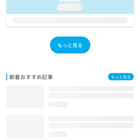
ご了
ら
み
承く
loading...
は
ださ
こ
無
い。
ち
料
ら
情
報
拡
掲
もっと見る
充
載
の
情
お
報
申
の
し
修
新着おすすめ記事
もっと見る
込
正
み
は
は
こ
こ
ち
ち
ら
loading...
ら
そ
の
他
loading...
の