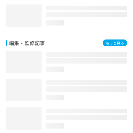
お
問
い
合
loading...
わ
せ
は
編集・監修記事
もっと見る
こ
ち
ら
loading...
loading...
loading...