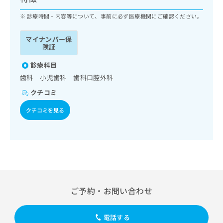
ッ
は
ク
診療時間・内容等について、事前に必ず医療機関にご確認ください。
こ
ナ
ち
ビ
ら
マイナンバー保
に
険証
関
広
す
診療科目
広
告
る
告
歯科 小児歯科 歯科口腔外科
代
お
出
クチコミ
理
問
稿
店
い
の
クチコミを見る
合
の
お
わ
方
問
せ
い
は
は
合
こ
こ
わ
ち
ち
せ
ら
ら
は
こ
ご予約・お問い合わせ
こち
ち
広
らは
広
ら
告
マイ
告
出
電話する
ナビ