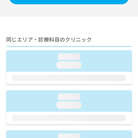
出
稿
クリ
資
稿
ニッ
の
料
クナ
の
お
の
ビサ
お
問
ご
イト
問
い
請
への
い
合
お問
求
同じエリア・診療科目のクリニック
合
合せ
わ
は
フォ
わ
せ
こ
ーム
せ
は
ち
とな
loading...
は
こ
ら
りま
こ
ち
loading...
す。
ち
ら
クリ
無
ら
ニッ
料
クの
資
情
予
料
報
約・
loading...
の
症状
拡
のご
ご
充
loading...
相談
請
の
など
求
お
はで
は
申
きま
こ
せん
し
ので
ち
込
loading...