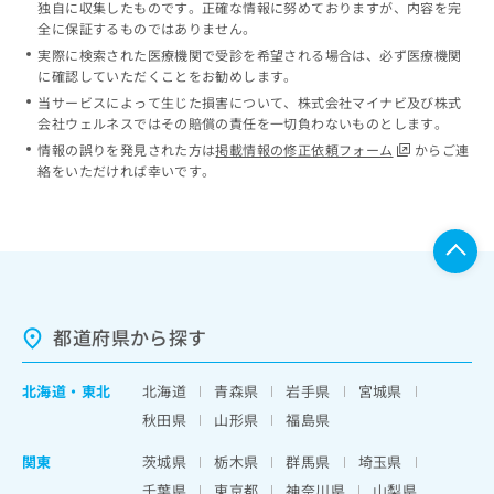
独自に収集したものです。正確な情報に努めておりますが、内容を完
全に保証するものではありません。
実際に検索された医療機関で受診を希望される場合は、必ず医療機関
に確認していただくことをお勧めします。
当サービスによって生じた損害について、株式会社マイナビ及び株式
会社ウェルネスではその賠償の責任を一切負わないものとします。
情報の誤りを発見された方は
掲載情報の修正依頼フォーム
からご連
絡をいただければ幸いです。
都道府県から探す
北海道
・
東北
北海道
青森県
岩手県
宮城県
秋田県
山形県
福島県
関東
茨城県
栃木県
群馬県
埼玉県
千葉県
東京都
神奈川県
山梨県