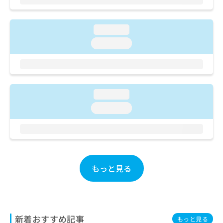
ご了
ら
み
承く
は
ださ
こ
無
い。
loading...
ち
料
loading...
ら
情
報
拡
掲
充
載
の
情
loading...
お
報
申
の
loading...
し
修
込
正
み
は
は
こ
こ
ち
ち
もっと見る
ら
ら
そ
の
他
新着おすすめ記事
もっと見る
の