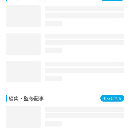
お
問
い
合
loading...
わ
せ
は
こ
ち
loading...
ら
loading...
編集・監修記事
もっと見る
loading...