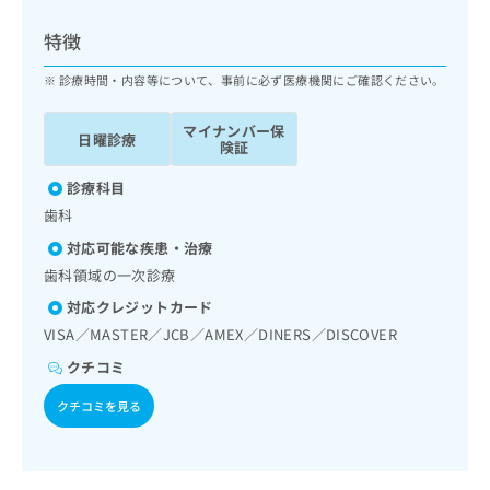
ッ
は
ク
こ
特徴
ナ
ち
ビ
診療時間・内容等について、事前に必ず医療機関にご確認ください。
ら
に
関
マイナンバー保
広
日曜診療
す
広
険証
告
る
告
代
お
診療科目
出
理
問
稿
歯科
店
い
の
対応可能な疾患・治療
合
の
お
わ
歯科領域の一次診療
方
問
せ
い
は
対応クレジットカード
は
合
こ
VISA／MASTER／JCB／AMEX／DINERS／DISCOVER
こ
わ
ち
ち
せ
クチコミ
ら
ら
は
クチコミを見る
こ
こち
ち
広
らは
広
ら
告
マイ
告
出
ナビ