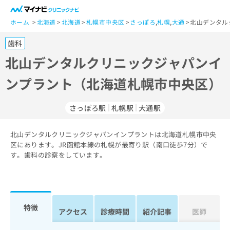
一
般
ホーム
北海道
北海道
札幌市中央区
さっぽろ
,
札幌
,
大通
北山デンタル
ユ
歯科
ー
ザ
北山デンタルクリニックジャパンイ
ー
ンプラント（北海道札幌市中央区）
の
方
は
さっぽろ駅
札幌駅
大通駅
こ
ち
北山デンタルクリニックジャパンインプラントは北海道札幌市中央
ら
区にあります。JR函館本線の札幌が最寄り駅（南口徒歩7分）で
す。歯科の診察をしています。
医
マ
療
イ
関
ナ
係
ビ
者
ク
特徴
アクセス
診療時間
紹介記事
医師
の
リ
方
ニ