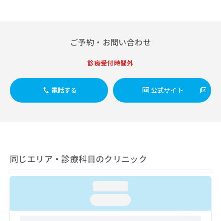
出
稿
クリ
資
稿
ニッ
の
料
クナ
の
お
の
ビサ
お
問
ご
イト
ご予約・お問い合わせ
問
い
請
への
い
合
お問
求
合
合せ
診療受付時間外
わ
は
フォ
わ
せ
こ
ーム
せ
は
ち
とな
電話する
公式サイト
は
こ
ら
りま
こ
ち
す。
ち
ら
クリ
無
ら
ニッ
料
クの
資
情
予
料
報
約・
の
症状
拡
同じエリア・診療科目のクリニック
のご
ご
充
相談
請
の
など
求
loading...
お
はで
は
申
きま
loading...
こ
せん
し
ので
ち
込