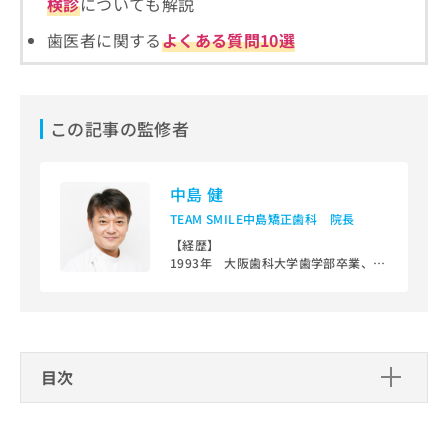
検診
についても解説
ご了
ら
み
承く
は
ださ
歯医者に関する
よくある質問10選
こ
無
い。
ち
料
ら
情
報
この記事の監修者
拡
掲
充
載
の
情
中島 健
お
報
申
の
TEAM SMILE中島矯正歯科 院長
し
修
【経歴】
込
正
1993年 大阪歯科大学歯学部卒業、同
み
は
大学附属病院歯科矯正学講座博士専攻
は
こ
課程入局
こ
ち
1999年 現在のTEAM SMILE中島矯正
ち
歯科開設
ら
ら
大人の見えない、舌側矯正治療やマウ
スピース型矯正治療やこどもからの矯
目次
そ
正治療まで、広く専門ならではの矯正
の
治療に特化した診療を25年間行ってい
歯医者を検討する際に重要なこと
他
ます。
の