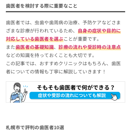
札幌市で評判の歯医者10選
【経歴】
お
歯医者を検討する際に重要なこと
歯学博士、（公）日本矯正歯科学会認
問
札幌ステーションデンタル
定医・臨床指導医 （一社）日本舌側
い
矯正歯科学会 認定医
札幌歯科
歯医者では、虫歯や歯周病の治療、予防ケアなどさま
合
わ
ざまな診療が行われているため、
自身の症状や目的に
村田歯科クリニック
せ
対応している歯医者を選ぶ
ことが重要です。
麻生ほんま歯科
は
こ
また
歯医者の基礎知識
、
診療の流れや受診時の注意点
二期会歯科クリニック
ち
などの知識を持っておくことも大切です。
尾崎歯科
ら
この記事では、おすすめクリニックはもちろん、歯医
レディデンタルクリニック札幌
者についての情報も丁寧に解説していきます！
荒川デンタルクリニック
すまいる歯科 札幌駅前ペリオ・インプラントオフ
ィス
よつば歯科クリニック
【歯医者をさらに解説】これを知ってから歯医
者への通院を検討しよう！
札幌市で評判の歯医者10選
歯医者の基礎知識