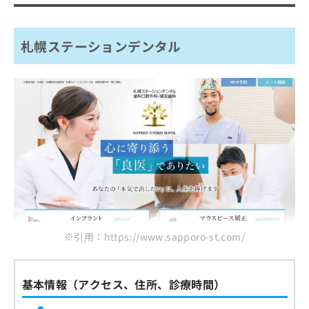
歯医者とは？何をするの？
歯医者はどう選べばいい？
歯医者を受診する目安
札幌ステーションデンタル
歯医者を選ぶ際にチェックする4つのポ
イント
おすすめのクリニック一覧はこちらから
歯医者で治療可能な各項目について
1．むし歯治療
歯医者でのクリーニングとは？メリッ
2．インプラント
ト3つ
3．ホワイトニング
歯石・歯垢の除去
歯医者で使用する麻酔の種類と特徴
4．歯周病治療
口臭・着色の予防
歯医者の定期健診にはいくべき？検査
5．親知らずの抜歯
歯周病・むし歯の予防
項目と頻度
6．矯正治療
※引用：https://www.sapporo-st.com/
むし歯のチェック
7．レーザー治療
歯医者の初診時に知っておくこと3つ｜
歯周ポケットの測定
初診料・所要時間・必要なもの
8．予防歯科
基本情報（アクセス、住所、診療時間）
歯石・プラークの確認
9．入れ歯治療
初診料の相場
ホワイトニングとは？費用相場の目安
噛み合わせや歯並びの確認
10．審美歯科
所要時間