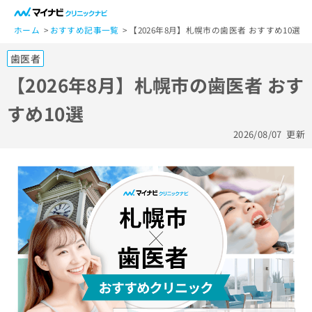
一
般
ホーム
おすすめ記事一覧
【2026年8月】札幌市の歯医者 おすすめ10選
ユ
歯医者
ー
ザ
【2026年8月】札幌市の歯医者 おす
ー
すめ10選
の
方
2026/08/07
更新
は
こ
ち
ら
医
マ
療
イ
関
ナ
係
ビ
者
ク
の
リ
方
ニ