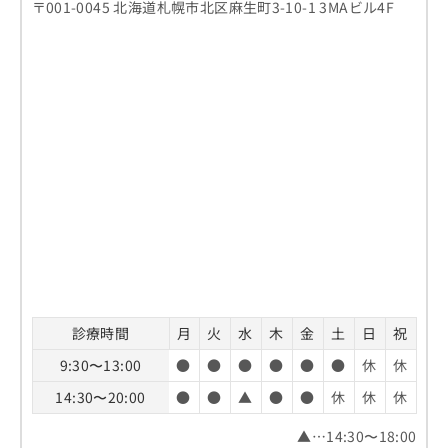
〒001-0045 北海道札幌市北区麻生町3-10-1 3MAビル4F
診療時間
月
火
水
木
金
土
日
祝
9:30〜13:00
●
●
●
●
●
●
休
休
14:30〜20:00
●
●
▲
●
●
休
休
休
▲…14:30〜18:00