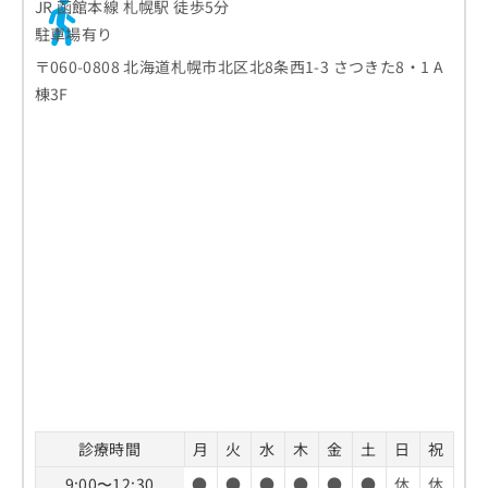
も解説
JR 函館本線 札幌駅 徒歩5分
口腔粘膜の観察
必要なもの
駐車場有り
ホワイトニングの効果の考え方
歯医者の受診を検討する3つの目安
レントゲン撮影（必要に応じて）
〒060-0808 北海道札幌市北区北8条西1-3 さつきた8・1 A
オフィスホワイトニング
歯の痛みやしみる症状がある場合
口臭や唾液の状態確認
歯医者での初めての定期検診の流れ
棟3F
ホームホワイトニング
歯ぐきの腫れや出血がみられる場合
生活習慣のヒアリング
1．予約と来院
デュアルホワイトニング
歯医者に関するよくある質問10選！
口臭や口内の不快感が気になる場合
フッ素塗布やクリーニング
2．問診票の記入
ホワイトニングの費用相場
まとめ：札幌市で評判の歯医者10選
3．口腔内の検査
施術前に確認したいポイント
4．クリーニングやケアの実施
効果を維持するための考え方
5．結果の説明と今後の案内
診療時間
月
火
水
木
金
土
日
祝
9:00〜12:30
●
●
●
●
●
●
休
休