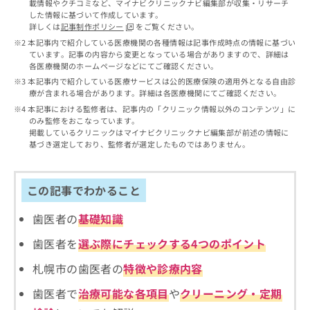
出
載情報やクチコミなど、マイナビクリニックナビ編集部が収集・リサーチ
稿
クリ
資
した情報に基づいて作成しています。
稿
ニッ
の
料
詳しくは
記事制作ポリシー
をご覧ください。
クナ
の
お
の
ビサ
本記事内で紹介している医療機関の各種情報は記事作成時点の情報に基づい
お
問
ご
イト
ています。記事の内容から変更となっている場合がありますので、詳細は
問
い
請
への
各医療機関のホームページなどにてご確認ください。
い
合
お問
求
本記事内で紹介している医療サービスは公的医療保険の適用外となる自由診
合
合せ
わ
は
療が含まれる場合があります。詳細は各医療機関にてご確認ください。
フォ
わ
せ
こ
本記事における監修者は、記事内の「クリニック情報以外のコンテンツ」に
ーム
せ
は
ち
のみ監修をおこなっています。
とな
は
こ
ら
掲載しているクリニックはマイナビクリニックナビ編集部が前述の情報に
りま
こ
ち
基づき選定しており、監修者が選定したものではありません。
す。
ち
ら
クリ
無
ら
ニッ
料
クの
この記事でわかること
資
情
予
料
報
約・
歯医者の
基礎知識
の
症状
拡
のご
ご
充
相談
歯医者を
選ぶ際にチェックする4つのポイント
請
の
など
求
お
はで
札幌市の歯医者の
特徴や診療内容
は
申
きま
こ
せん
し
歯医者で
治療可能な各項目
や
クリーニング・定期
ので
ち
込