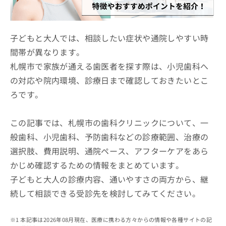
ッ
は
ク
こ
ナ
ち
ビ
子どもと大人では、相談したい症状や通院しやすい時
ら
に
間帯が異なります。
関
広
札幌市で家族が通える歯医者を探す際は、小児歯科へ
す
広
告
る
告
の対応や院内環境、診療日まで確認しておきたいとこ
代
お
出
ろです。
理
問
稿
店
い
の
合
の
お
この記事では、札幌市の歯科クリニックについて、一
わ
方
問
般歯科、小児歯科、予防歯科などの診療範囲、治療の
せ
い
は
は
合
選択肢、費用説明、通院ペース、アフターケアをあら
こ
こ
わ
ち
かじめ確認するための情報をまとめています。
ち
せ
ら
ら
子どもと大人の診療内容、通いやすさの両方から、継
は
こ
続して相談できる受診先を検討してみてください。
こち
ち
広
らは
広
ら
告
マイ
告
出
本記事は2026年08月現在、医療に携わる方々からの情報や各種サイトの記
ナビ