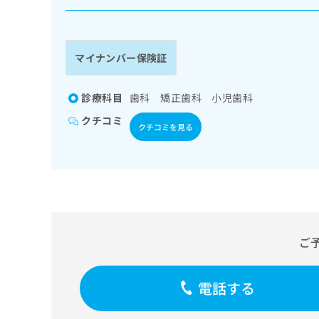
係
ク
者
リ
の
ニ
ッ
方
マイナンバー保険証
ク
は
ナ
こ
ビ
診療科目
歯科 矯正歯科 小児歯科
ち
に
クチコミ
関
ら
クチコミを見る
す
る
お
広
広
問
告
告
い
出
代
合
稿
わ
理
の
せ
ご
店
お
は
の
問
こ
い
方
ち
電話する
合
ら
は
わ
こ