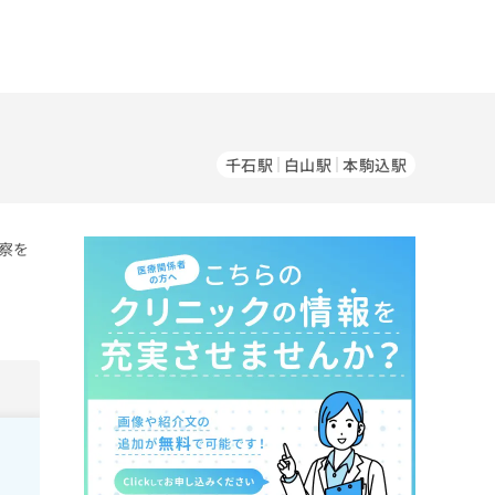
千石駅
白山駅
本駒込駅
察を