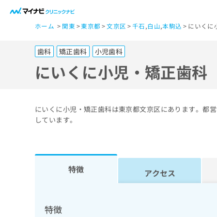
一
ホーム
関東
東京都
文京区
千石
,
白山
,
本駒込
にいくに
般
ユ
歯科
矯正歯科
小児歯科
ー
ザ
にいくに小児・矯正歯科
ー
の
方
にいくに小児・矯正歯科は東京都文京区にあります。都営
は
しています。
こ
ち
ら
特徴
アクセス
医
マ
療
イ
ナ
関
特徴
ビ