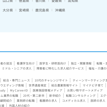
山口県
徳島県
香川県
愛媛県
高知県
大分県
宮崎県
鹿児島県
沖縄県
験者の就活
看護学生向け
医学生・研修医向け
独立・開業情報
転職・
ミドル・シニアの求人
障害者に特化した求人紹介サービス
福祉・介護の
総合・専門ニュース
10代のチャレンジサイト
ティーンマーケティング
ウエディング情報
世界遺産検定
総合農業情報サイト
マイナビ子育て
tudy
My CareerID
医療施設情報メディア
お買い物サポートメディア
ーム業界の転職
20代・第二新卒
新卒紹介
転職コンサルティング
エグ
顧問紹介
薬剤師の転職
看護師の求人
コメディカル求人
医師の求人
支援
外国人材の紹介