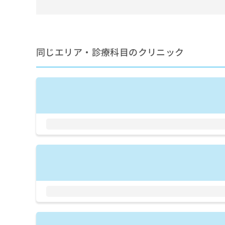
せ
こち
ち
らは
は
マイ
こ
ら
ナビ
ち
クリ
ら
ニッ
同じエリア・診療科目のクリニック
クナ
広
ビサ
広
資
イト
告
告
への
料
出
出
お問
の
稿
合せ
稿
ご
の
フォ
の
請
お
ーム
お
求
問
とな
問
りま
は
い
い
す。
こ
合
合
クリ
ち
わ
ニッ
わ
ら
せ
クの
せ
は
予
は
約・
こ
こ
無
症状
ち
ち
のご
料
ら
相談
ら
情
など
報
はで