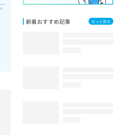
い。
新着おすすめ記事
もっと見る
loading...
loading...
loading...