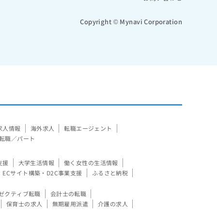
Copyright © Mynavi Corporation
求人情報
海外求人
転職エージェント
転職／パート
支援
大学生活情報
働く女性の生活情報
ECサイト構築・D2C事業支援
ふるさと納税
ゼクティブ転職
会計士の転職
保育士の求人
無期雇用派遣
介護の求人