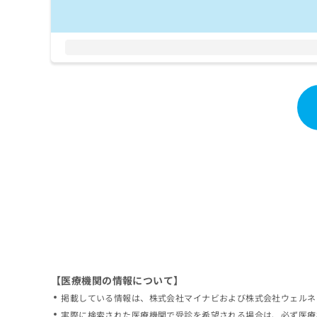
拡
資
きま
充
料
せん
の
ので
の
ご了
お
ご
承く
申
請
ださ
し
求
い。
込
は
み
こ
は
ち
こ
ら
ち
ら
無
料
掲
情
載
報
情
拡
報
充
の
の
修
お
【医療機関の情報について】
正
申
掲載している情報は、株式会社マイナビおよび株式会社ウェルネ
は
し
こ
実際に検索された医療機関で受診を希望される場合は、必ず医療
込