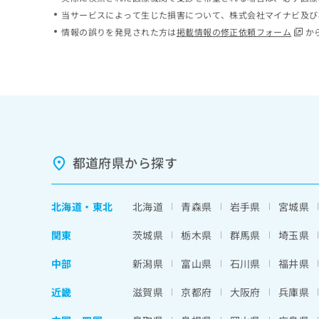
ち
み
当サービスによって生じた損害について、株式会社マイナビ及び
ら
は
情報の誤りを発見された方は
掲載情報の修正依頼フォーム
か
こ
ち
そ
ら
の
他
の
お
問
い
都道府県から探す
合
わ
せ
北海道
・
東北
北海道
青森県
岩手県
宮城県
は
こ
関東
茨城県
栃木県
群馬県
埼玉県
ち
ら
中部
新潟県
富山県
石川県
福井県
近畿
滋賀県
京都府
大阪府
兵庫県