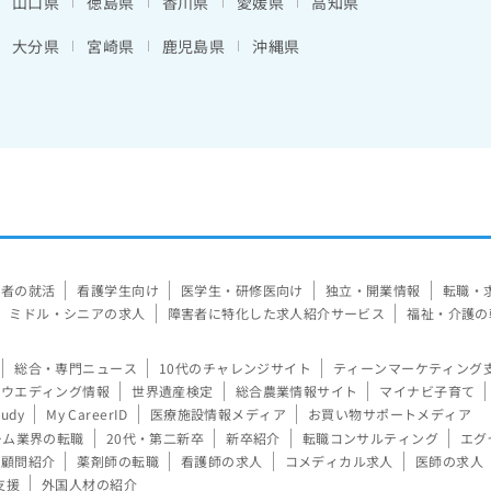
山口県
徳島県
香川県
愛媛県
高知県
大分県
宮崎県
鹿児島県
沖縄県
験者の就活
看護学生向け
医学生・研修医向け
独立・開業情報
転職・
ミドル・シニアの求人
障害者に特化した求人紹介サービス
福祉・介護の
総合・専門ニュース
10代のチャレンジサイト
ティーンマーケティング
ウエディング情報
世界遺産検定
総合農業情報サイト
マイナビ子育て
tudy
My CareerID
医療施設情報メディア
お買い物サポートメディア
ーム業界の転職
20代・第二新卒
新卒紹介
転職コンサルティング
エグ
顧問紹介
薬剤師の転職
看護師の求人
コメディカル求人
医師の求人
支援
外国人材の紹介