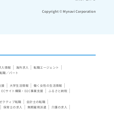
Copyright © Mynavi Corporation
求人情報
海外求人
転職エージェント
転職／パート
支援
大学生活情報
働く女性の生活情報
ECサイト構築・D2C事業支援
ふるさと納税
ゼクティブ転職
会計士の転職
保育士の求人
無期雇用派遣
介護の求人