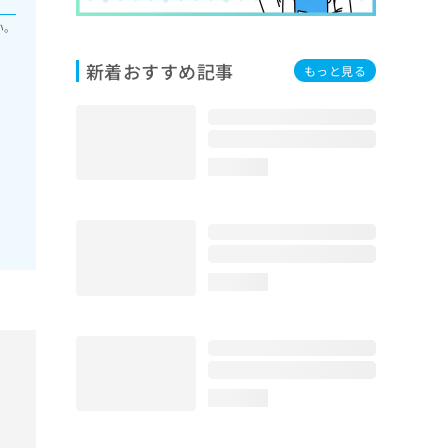
い。
新着おすすめ記事
もっと見る
loading...
loading...
loading...