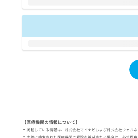
拡
資
きま
充
料
せん
の
ので
の
ご了
お
ご
承く
申
請
ださ
し
求
い。
込
は
み
こ
は
ち
こ
ら
ち
ら
無
料
掲
情
載
報
情
拡
報
充
の
の
修
お
【医療機関の情報について】
正
申
掲載している情報は、株式会社マイナビおよび株式会社ウェルネ
は
し
こ
実際に検索された医療機関で受診を希望される場合は、必ず医療
込