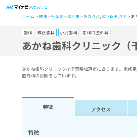
一
ホーム
関東
千葉県
松戸市
みのり台
,
松戸新田
,
八柱
あ
般
ユ
歯科
矯正歯科
小児歯科
歯科口腔外科
ー
ザ
あかね歯科クリニック（
ー
の
方
あかね歯科クリニックは千葉県松戸市にあります。京成電
は
腔外科の診察をしています。
こ
ち
ら
特徴
アクセス
医
マ
療
イ
ナ
関
特徴
ビ