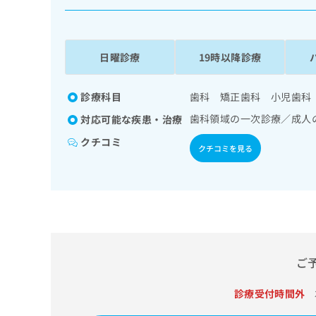
係
ク
者
リ
の
ニ
ッ
方
日曜診療
19時以降診療
ク
は
ナ
こ
ビ
診療科目
歯科 矯正歯科 小児歯科
ち
に
歯科領域の一次診療／成人
対応可能な疾患・治療
関
ら
す
クチコミ
クチコミを見る
る
お
広
広
問
告
告
い
出
代
合
稿
わ
理
の
せ
店
お
は
の
ご
問
こ
い
方
ち
合
ら
診療受付時間外
は
わ
こ