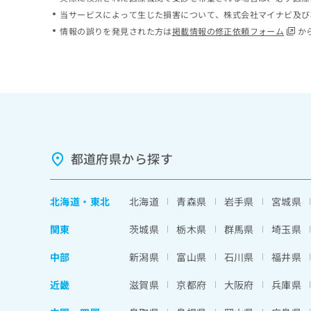
ち
み
当サービスによって生じた損害について、株式会社マイナビ及び
ら
は
情報の誤りを発見された方は
掲載情報の修正依頼フォーム
か
こ
ち
そ
ら
の
他
の
お
問
い
都道府県から探す
合
わ
せ
北海道
・
東北
北海道
青森県
岩手県
宮城県
は
こ
関東
茨城県
栃木県
群馬県
埼玉県
ち
ら
中部
新潟県
富山県
石川県
福井県
近畿
滋賀県
京都府
大阪府
兵庫県