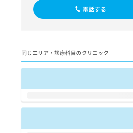
せ
こち
ち
らは
は
電話する
マイ
こ
ら
ナビ
ち
クリ
ら
ニッ
クナ
広
ビサ
広
資
イト
告
告
への
料
出
出
同じエリア・診療科目のクリニック
お問
の
稿
合せ
稿
ご
の
フォ
の
請
お
ーム
お
求
問
とな
問
りま
は
い
い
す。
こ
合
合
クリ
ち
わ
ニッ
わ
ら
せ
クの
せ
は
予
は
約・
こ
こ
無
症状
ち
ち
のご
料
ら
相談
ら
情
など
報
はで