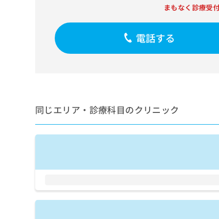
せ
こち
まもなく診療受
ち
らは
は
マイ
こ
ら
ナビ
ち
クリ
電話する
ら
ニッ
クナ
広
ビサ
広
資
イト
告
告
への
料
出
出
お問
の
稿
合せ
稿
ご
の
フォ
の
請
同じエリア・診療科目のクリニック
お
ーム
お
求
問
とな
問
りま
は
い
い
す。
こ
合
合
クリ
ち
わ
ニッ
わ
ら
せ
クの
せ
は
予
は
約・
こ
こ
無
症状
ち
ち
のご
料
ら
相談
ら
情
など
報
はで