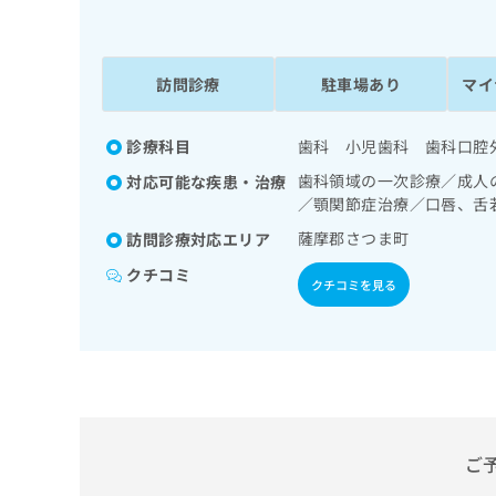
係
ク
者
リ
の
ニ
ッ
訪問診療
駐車場あり
マイ
方
ク
は
ナ
こ
診療科目
歯科 小児歯科 歯科口腔
ビ
ち
に
歯科領域の一次診療／成人
対応可能な疾患・治療
関
ら
／顎関節症治療／口唇、舌
す
る
薩摩郡さつま町
訪問診療対応エリア
お
広
クチコミ
広
問
クチコミを見る
告
告
い
出
代
合
稿
わ
理
の
せ
店
お
は
の
問
こ
い
方
ち
合
ら
ご
は
わ
こ