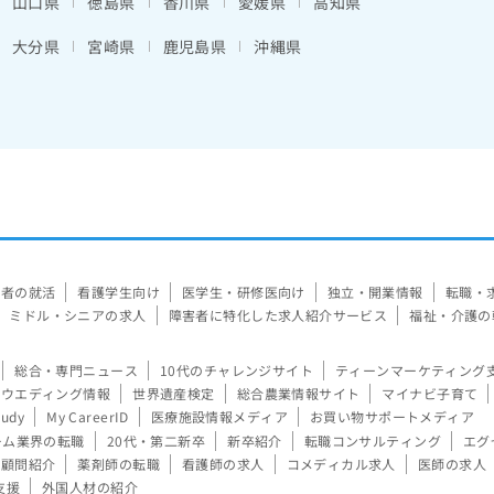
山口県
徳島県
香川県
愛媛県
高知県
大分県
宮崎県
鹿児島県
沖縄県
験者の就活
看護学生向け
医学生・研修医向け
独立・開業情報
転職・
ミドル・シニアの求人
障害者に特化した求人紹介サービス
福祉・介護の
総合・専門ニュース
10代のチャレンジサイト
ティーンマーケティング
ウエディング情報
世界遺産検定
総合農業情報サイト
マイナビ子育て
tudy
My CareerID
医療施設情報メディア
お買い物サポートメディア
ーム業界の転職
20代・第二新卒
新卒紹介
転職コンサルティング
エグ
顧問紹介
薬剤師の転職
看護師の求人
コメディカル求人
医師の求人
支援
外国人材の紹介