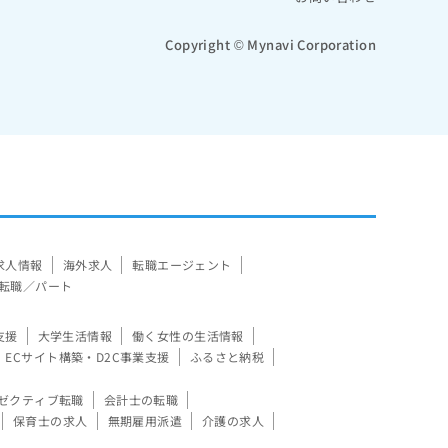
Copyright © Mynavi Corporation
求人情報
海外求人
転職エージェント
転職／パート
支援
大学生活情報
働く女性の生活情報
ECサイト構築・D2C事業支援
ふるさと納税
ゼクティブ転職
会計士の転職
保育士の求人
無期雇用派遣
介護の求人