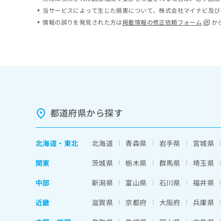
ち
み
当サービスによって生じた損害について、株式会社マイナビ及び
ら
は
情報の誤りを発見された方は
掲載情報の修正依頼フォーム
か
こ
ち
そ
ら
の
他
の
お
問
い
都道府県から探す
合
わ
せ
北海道
・
東北
北海道
青森県
岩手県
宮城県
は
こ
関東
茨城県
栃木県
群馬県
埼玉県
ち
ら
中部
新潟県
富山県
石川県
福井県
近畿
滋賀県
京都府
大阪府
兵庫県