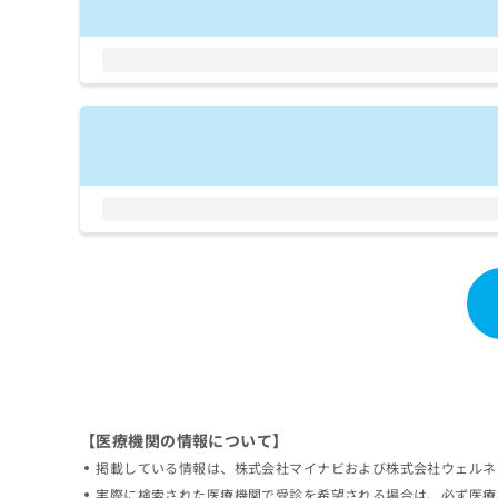
拡
資
きま
充
料
せん
の
ので
の
ご了
お
ご
承く
申
請
ださ
し
求
い。
込
は
み
こ
は
ち
こ
ら
ち
ら
無
料
掲
情
載
報
情
拡
報
充
の
の
修
お
【医療機関の情報について】
正
申
掲載している情報は、株式会社マイナビおよび株式会社ウェルネ
は
し
こ
実際に検索された医療機関で受診を希望される場合は、必ず医療
込