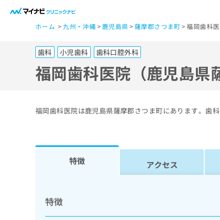
一
ホーム
九州・沖縄
鹿児島県
薩摩郡さつま町
福岡歯科医
般
ユ
歯科
小児歯科
歯科口腔外科
ー
ザ
福岡歯科医院（鹿児島県
ー
の
方
福岡歯科医院は鹿児島県薩摩郡さつま町にあります。歯科
は
こ
ち
ら
特徴
アクセス
医
マ
療
イ
特徴
ナ
関
ビ