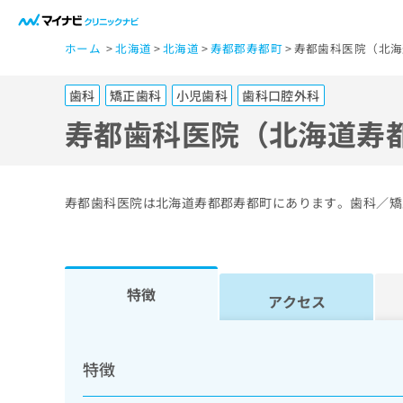
一
ホーム
北海道
北海道
寿都郡寿都町
寿都歯科医院（北海
般
ユ
歯科
矯正歯科
小児歯科
歯科口腔外科
ー
ザ
寿都歯科医院（北海道寿
ー
の
方
寿都歯科医院は北海道寿都郡寿都町にあります。歯科／矯
は
こ
ち
ら
特徴
アクセス
医
マ
療
イ
特徴
ナ
関
ビ