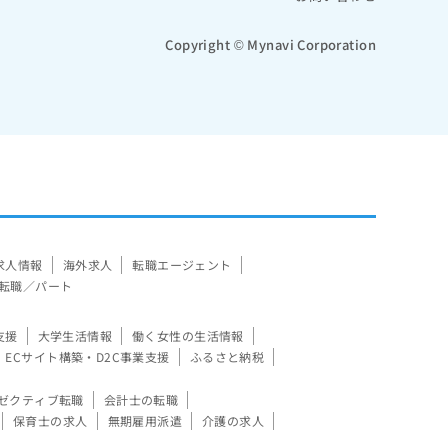
Copyright © Mynavi Corporation
求人情報
海外求人
転職エージェント
転職／パート
支援
大学生活情報
働く女性の生活情報
ECサイト構築・D2C事業支援
ふるさと納税
ゼクティブ転職
会計士の転職
保育士の求人
無期雇用派遣
介護の求人