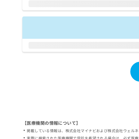
拡
資
きま
充
料
せん
の
ので
の
ご了
お
ご
承く
申
請
ださ
し
求
い。
込
は
み
こ
は
ち
こ
ら
ち
ら
無
料
掲
情
載
報
情
拡
報
充
の
の
修
お
【医療機関の情報について】
正
申
掲載している情報は、株式会社マイナビおよび株式会社ウェルネ
は
し
こ
実際に検索された医療機関で受診を希望される場合は、必ず医療
込