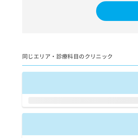
せ
こち
ち
らは
は
マイ
こ
ら
ナビ
ち
クリ
ら
ニッ
クナ
広
ビサ
広
資
イト
告
告
への
料
出
出
お問
同じエリア・診療科目のクリニック
の
稿
合せ
稿
ご
の
フォ
の
請
お
ーム
お
求
問
とな
問
りま
は
い
い
す。
こ
合
合
クリ
ち
わ
ニッ
わ
ら
せ
クの
せ
は
予
は
約・
こ
こ
無
症状
ち
ち
のご
料
ら
相談
ら
情
など
報
はで