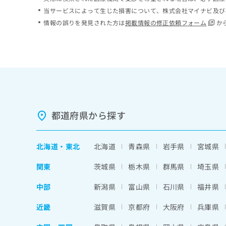
ち
み
当サービスによって生じた損害について、株式会社マイナビ及び
ら
は
情報の誤りを発見された方は
掲載情報の修正依頼フォーム
か
こ
ち
そ
ら
の
他
の
お
問
い
都道府県から探す
合
わ
せ
北海道
・
東北
北海道
青森県
岩手県
宮城県
は
こ
関東
茨城県
栃木県
群馬県
埼玉県
ち
ら
中部
新潟県
富山県
石川県
福井県
近畿
滋賀県
京都府
大阪府
兵庫県