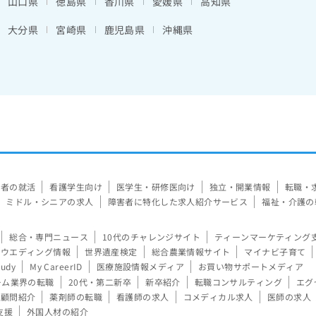
山口県
徳島県
香川県
愛媛県
高知県
大分県
宮崎県
鹿児島県
沖縄県
験者の就活
看護学生向け
医学生・研修医向け
独立・開業情報
転職・
ミドル・シニアの求人
障害者に特化した求人紹介サービス
福祉・介護の
総合・専門ニュース
10代のチャレンジサイト
ティーンマーケティング
ウエディング情報
世界遺産検定
総合農業情報サイト
マイナビ子育て
tudy
My CareerID
医療施設情報メディア
お買い物サポートメディア
ーム業界の転職
20代・第二新卒
新卒紹介
転職コンサルティング
エグ
顧問紹介
薬剤師の転職
看護師の求人
コメディカル求人
医師の求人
支援
外国人材の紹介