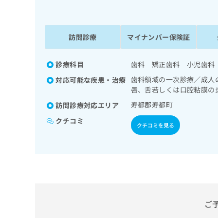
係
ク
者
リ
の
ニ
ッ
訪問診療
マイナンバー保険証
方
ク
は
ナ
こ
診療科目
歯科 矯正歯科 小児歯科
ビ
ち
に
歯科領域の一次診療／成人
対応可能な疾患・治療
関
ら
唇、舌若しくは口腔粘膜の
す
る
寿都郡寿都町
訪問診療対応エリア
お
広
クチコミ
広
問
クチコミを見る
告
告
い
出
代
合
稿
わ
理
の
せ
店
お
は
の
問
こ
い
方
ち
合
ら
ご
は
わ
こ