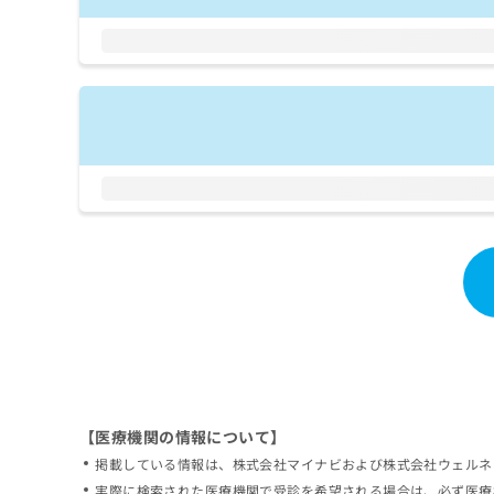
拡
資
きま
充
料
せん
の
ので
の
ご了
お
ご
承く
申
請
ださ
し
求
い。
込
は
み
こ
は
ち
こ
ら
ち
ら
無
料
掲
情
載
報
情
拡
報
充
の
の
修
お
【医療機関の情報について】
正
申
掲載している情報は、株式会社マイナビおよび株式会社ウェルネ
は
し
こ
実際に検索された医療機関で受診を希望される場合は、必ず医療
込