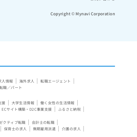
Copyright © Mynavi Corporation
求人情報
海外求人
転職エージェント
転職／パート
支援
大学生活情報
働く女性の生活情報
ECサイト構築・D2C事業支援
ふるさと納税
ゼクティブ転職
会計士の転職
保育士の求人
無期雇用派遣
介護の求人