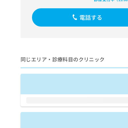
せ
こち
ち
らは
は
マイ
こ
ら
ナビ
電話する
ち
クリ
ら
ニッ
クナ
広
ビサ
広
資
イト
告
告
への
料
出
出
お問
の
稿
合せ
稿
ご
の
同じエリア・診療科目のクリニック
フォ
の
請
お
ーム
お
求
問
とな
問
りま
は
い
い
す。
こ
合
合
クリ
ち
わ
ニッ
わ
ら
せ
クの
せ
は
予
は
約・
こ
こ
無
症状
ち
ち
のご
料
ら
相談
ら
情
など
報
はで