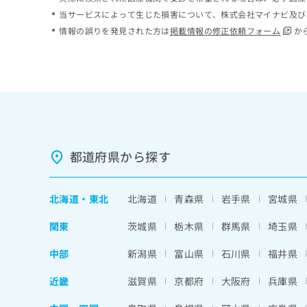
ち
み
当サービスによって生じた損害について、株式会社マイナビ及び
ら
は
情報の誤りを発見された方は
掲載情報の修正依頼フォーム
か
こ
ち
そ
ら
の
他
の
お
問
い
都道府県から探す
合
わ
せ
北海道
・
東北
北海道
青森県
岩手県
宮城県
は
こ
関東
茨城県
栃木県
群馬県
埼玉県
ち
ら
中部
新潟県
富山県
石川県
福井県
近畿
滋賀県
京都府
大阪府
兵庫県