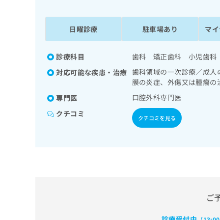
係
ク
者
リ
の
ニ
日曜診療
駐車場あり
マイ
ッ
方
ク
は
ナ
診療科目
歯科 矯正歯科 小児歯科
こ
ビ
歯科領域の一次診療／成人
対応可能な疾患・治療
ち
に
膜の炎症、外傷又は腫瘍の
関
ら
す
口腔外科専門医
専門医
る
クチコミ
お
クチコミを見る
広
広
問
告
告
い
出
代
合
稿
わ
理
の
せ
店
お
は
の
問
こ
い
方
ち
ご
合
ら
は
わ
こ
診療受付中
（13:0