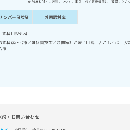
診療時間・内容等について、事前に必ず医療機関にご確認くださ
ナンバー保険証
外国語対応
 歯科口腔外科
の歯科矯正治療／埋伏歯抜歯／顎関節症治療／口唇、舌若しくは口腔
治療
予約・お問い合わせ
次回受付：今日の14:30～18:00
0まで）