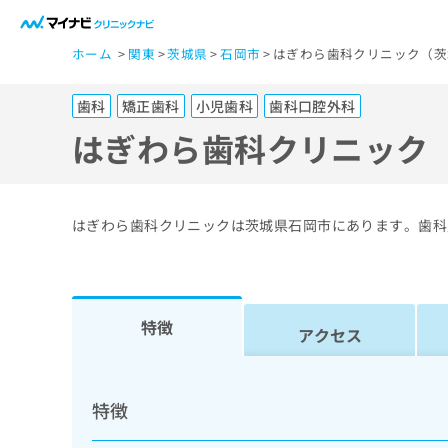
一
ホーム
関東
茨城県
石岡市
はぎわら歯科クリニック（茨
般
ユ
歯科
矯正歯科
小児歯科
歯科口腔外科
ー
ザ
はぎわら歯科クリニック
ー
の
方
はぎわら歯科クリニックは茨城県石岡市にあります。歯科
は
こ
ち
ら
特徴
アクセス
医
マ
療
イ
特徴
ナ
関
ビ