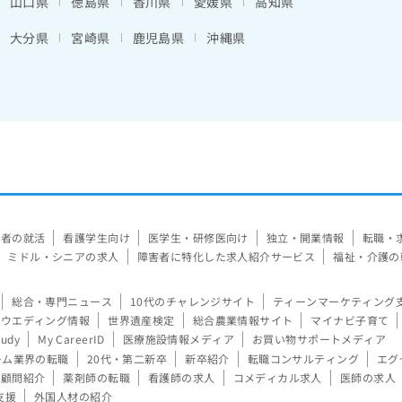
山口県
徳島県
香川県
愛媛県
高知県
大分県
宮崎県
鹿児島県
沖縄県
験者の就活
看護学生向け
医学生・研修医向け
独立・開業情報
転職・
ミドル・シニアの求人
障害者に特化した求人紹介サービス
福祉・介護の
総合・専門ニュース
10代のチャレンジサイト
ティーンマーケティング
ウエディング情報
世界遺産検定
総合農業情報サイト
マイナビ子育て
tudy
My CareerID
医療施設情報メディア
お買い物サポートメディア
ーム業界の転職
20代・第二新卒
新卒紹介
転職コンサルティング
エグ
顧問紹介
薬剤師の転職
看護師の求人
コメディカル求人
医師の求人
支援
外国人材の紹介