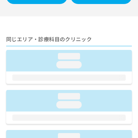
ご了
ら
み
承く
は
ださ
こ
無
い。
ち
料
ら
情
報
同じエリア・診療科目のクリニック
拡
掲
充
載
の
情
loading...
お
報
loading...
申
の
し
修
込
正
み
は
は
こ
loading...
こ
ち
ち
ら
loading...
ら
そ
の
他
の
loading...