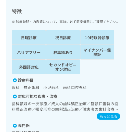
ッ
は
ク
こ
特徴
ナ
ち
ビ
診療時間・内容等について、事前に必ず医療機関にご確認ください。
ら
に
関
広
日曜診療
祝日診療
19時以降診療
す
広
告
る
告
代
マイナンバー保
お
出
バリアフリー
駐車場あり
険証
理
問
稿
店
い
の
セカンドオピニ
外国語対応
合
の
お
オン対応
わ
方
問
せ
診療科目
い
は
は
合
歯科 矯正歯科 小児歯科 歯科口腔外科
こ
こ
わ
ち
対応可能な疾患・治療
ち
せ
ら
ら
歯科領域の一次診療／成人の歯科矯正治療／唇顎口蓋裂の歯
は
科矯正治療／顎変形症の歯科矯正治療／障害者の歯科治療／
こ
こち
摂食機能障害の治療／埋伏歯抜歯／顎関節症治療／顎変形症
ち
もっと見る
広
らは
治療／顎骨骨折治療／口唇、舌若しくは口腔粘膜の炎症、外
広
ら
告
マイ
専門医
傷又は腫瘍の治療／口腔領域の腫瘍の治療
告
出
ナビ