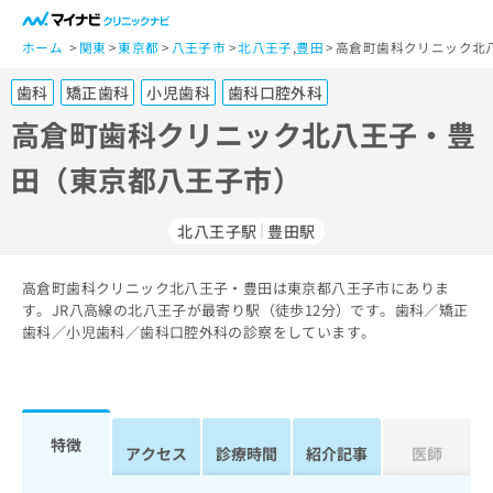
一
般
ホーム
関東
東京都
八王子市
北八王子
,
豊田
高倉町歯科クリニック北
ユ
歯科
矯正歯科
小児歯科
歯科口腔外科
ー
ザ
高倉町歯科クリニック北八王子・豊
ー
田（東京都八王子市）
の
方
は
北八王子駅
豊田駅
こ
ち
高倉町歯科クリニック北八王子・豊田は東京都八王子市にありま
ら
す。JR八高線の北八王子が最寄り駅（徒歩12分）です。歯科／矯正
歯科／小児歯科／歯科口腔外科の診察をしています。
医
マ
療
イ
関
ナ
係
ビ
者
ク
特徴
アクセス
診療時間
紹介記事
医師
の
リ
方
ニ