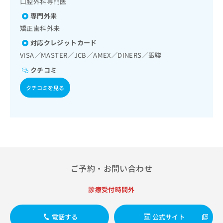
口腔外科専門医
出
稿
クリ
資
稿
ニッ
の
料
専門外来
クナ
の
お
の
矯正歯科外来
ビサ
お
問
ご
イト
問
対応クレジットカード
い
請
への
い
合
お問
VISA／MASTER／JCB／AMEX／DINERS／銀聯
求
合
合せ
わ
は
クチコミ
フォ
わ
せ
こ
ーム
せ
は
ち
クチコミを見る
とな
は
こ
ら
りま
こ
ち
す。
ち
ら
クリ
無
ら
ニッ
料
クの
資
情
予
料
報
約・
の
症状
拡
のご
ご
ご予約・お問い合わせ
充
相談
請
の
など
求
お
診療受付時間外
はで
は
申
きま
こ
せん
し
ので
ち
電話する
公式サイト
込