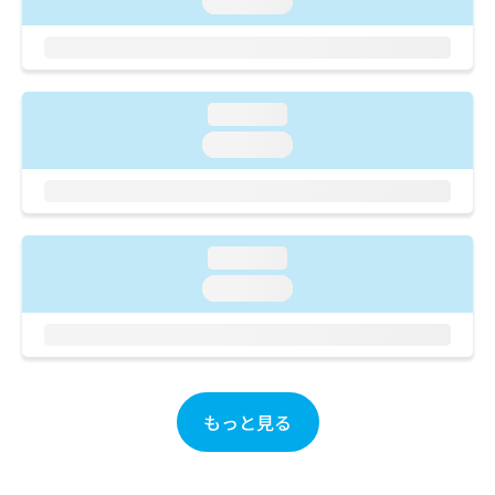
loading...
ご了
ら
み
承く
は
ださ
こ
無
い。
ち
料
ら
情
loading...
報
loading...
拡
掲
充
載
の
情
お
報
申
の
し
loading...
修
込
正
loading...
み
は
は
こ
こ
ち
ち
ら
ら
もっと見る
そ
の
他
の