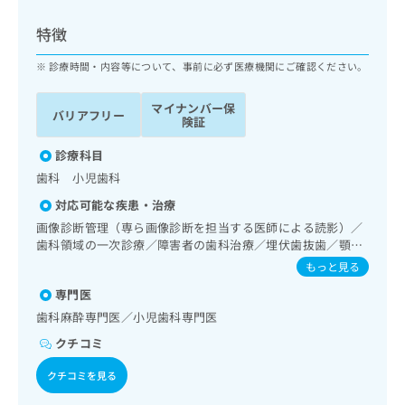
ッ
は
ク
こ
特徴
ナ
ち
ビ
診療時間・内容等について、事前に必ず医療機関にご確認ください。
ら
に
関
マイナンバー保
広
バリアフリー
す
広
険証
告
る
告
代
お
診療科目
出
理
問
稿
歯科 小児歯科
店
い
の
対応可能な疾患・治療
合
の
お
わ
画像診断管理（専ら画像診断を担当する医師による読影）／
方
問
せ
歯科領域の一次診療／障害者の歯科治療／埋伏歯抜歯／顎関
い
は
節症治療／顎骨骨折治療／口唇、舌若しくは口腔粘膜の炎
は
合
もっと見る
こ
症、外傷又は腫瘍の治療
こ
わ
ち
専門医
ち
せ
ら
ら
歯科麻酔専門医／小児歯科専門医
は
こ
クチコミ
こち
ち
広
らは
広
ら
クチコミを見る
告
マイ
告
出
ナビ