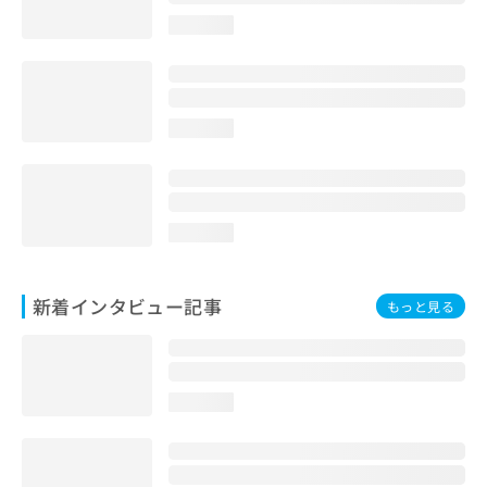
loading...
loading...
loading...
新着インタビュー記事
もっと見る
loading...