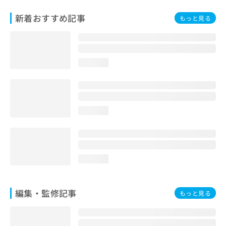
お
新着おすすめ記事
問
もっと見る
い
合
わ
せ
loading...
は
こ
ち
ら
loading...
loading...
編集・監修記事
もっと見る