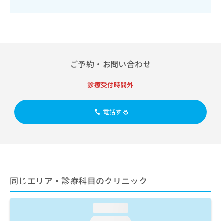
出
稿
クリ
資
稿
ニッ
の
料
クナ
の
お
の
ビサ
お
問
ご
イト
問
い
請
への
い
合
お問
求
合
ご予約・お問い合わせ
合せ
わ
は
フォ
わ
せ
こ
ーム
せ
は
ち
診療受付時間外
とな
は
こ
ら
りま
こ
ち
す。
ち
電話する
ら
クリ
無
ら
ニッ
料
クの
資
情
予
料
報
約・
の
症状
拡
のご
ご
充
相談
請
の
同じエリア・診療科目のクリニック
など
求
お
はで
は
申
きま
こ
せん
し
loading...
ので
ち
込