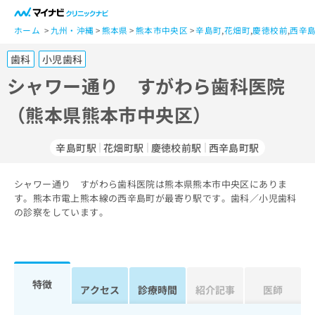
一
般
ホーム
九州・沖縄
熊本県
熊本市中央区
辛島町
,
花畑町
,
慶徳校前
,
西辛
ユ
歯科
小児歯科
ー
ザ
シャワー通り すがわら歯科医院
ー
（熊本県熊本市中央区）
の
方
は
辛島町駅
花畑町駅
慶徳校前駅
西辛島町駅
こ
ち
シャワー通り すがわら歯科医院は熊本県熊本市中央区にありま
ら
す。熊本市電上熊本線の西辛島町が最寄り駅です。歯科／小児歯科
の診察をしています。
医
マ
療
イ
関
ナ
係
ビ
者
ク
特徴
アクセス
診療時間
紹介記事
医師
の
リ
方
ニ