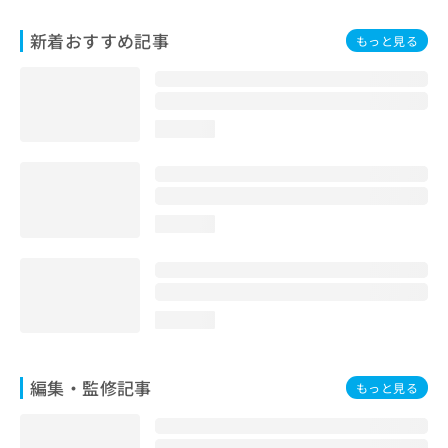
お
問
新着おすすめ記事
もっと見る
い
合
わ
せ
loading...
は
こ
ち
ら
loading...
loading...
編集・監修記事
もっと見る