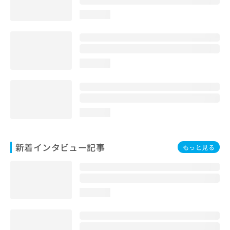
loading...
loading...
loading...
新着インタビュー記事
もっと見る
loading...