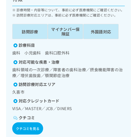
ッ
は
ク
診療時間・内容等について、事前に必ず医療機関にご確認ください。
こ
ナ
訪問診療対応エリアは、事前に必ず医療機関にご確認ください。
ち
ビ
ら
に
マイナンバー保
訪問診療
外国語対応
関
険証
広
す
広
告
診療科目
る
告
代
お
歯科 小児歯科 歯科口腔外科
出
理
問
稿
対応可能な疾患・治療
店
い
の
歯科領域の一次診療／障害者の歯科治療／摂食機能障害の治
合
の
お
療／埋伏歯抜歯／顎関節症治療
わ
方
問
せ
い
は
訪問診療対応エリア
は
合
こ
久喜市
こ
わ
ち
対応クレジットカード
ち
せ
ら
ら
は
VISA／MASTER／JCB／DINERS
こ
クチコミ
こち
ち
広
らは
広
ら
告
クチコミを見る
マイ
告
出
ナビ