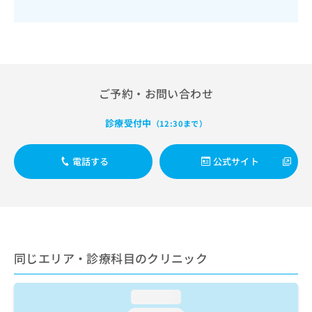
出
稿
クリ
資
稿
ニッ
の
料
クナ
の
お
の
ビサ
お
問
ご
イト
問
い
請
への
い
合
お問
求
合
合せ
わ
は
ご予約・お問い合わせ
フォ
わ
せ
こ
ーム
せ
は
ち
診療受付中
とな
（12:30まで）
は
こ
ら
りま
こ
ち
す。
ち
ら
クリ
電話する
公式サイト
無
ら
ニッ
料
クの
資
情
予
料
報
約・
の
症状
拡
のご
ご
充
相談
請
の
など
同じエリア・診療科目のクリニック
求
お
はで
は
申
きま
こ
せん
し
loading...
ので
ち
込