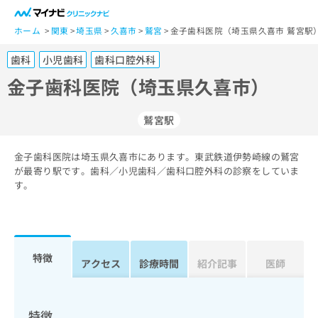
一
般
ホーム
関東
埼玉県
久喜市
鷲宮
金子歯科医院（埼玉県久喜市 鷲宮駅
ユ
歯科
小児歯科
歯科口腔外科
ー
ザ
金子歯科医院（埼玉県久喜市）
ー
の
鷲宮駅
方
は
こ
金子歯科医院は埼玉県久喜市にあります。東武鉄道伊勢崎線の鷲宮
が最寄り駅です。歯科／小児歯科／歯科口腔外科の診察をしていま
ち
す。
ら
医
マ
療
イ
関
ナ
特徴
アクセス
診療時間
紹介記事
医師
係
ビ
者
ク
の
リ
方
ニ
特徴