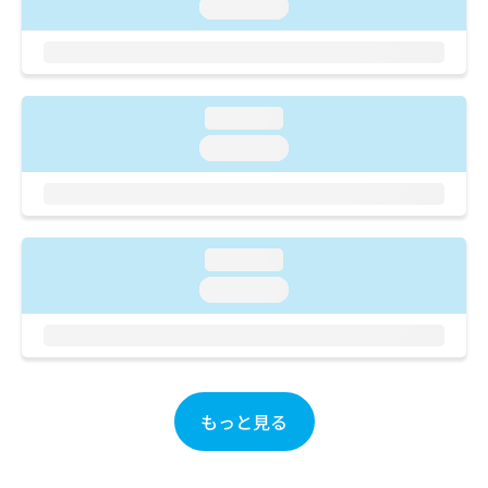
ご了
loading...
ら
み
承く
は
ださ
こ
無
い。
ち
料
ら
情
loading...
報
拡
掲
loading...
充
載
の
情
お
報
申
の
し
修
loading...
込
正
loading...
み
は
は
こ
こ
ち
ち
ら
ら
そ
もっと見る
の
他
の