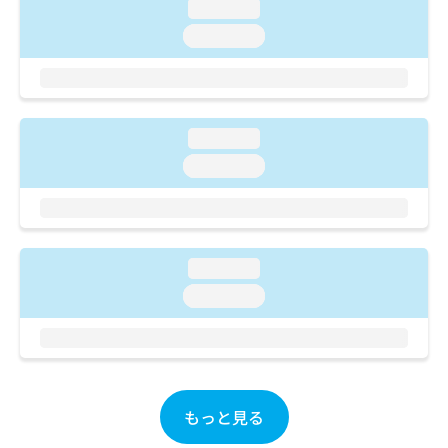
ご了
ら
loading...
み
承く
は
loading...
ださ
こ
無
い。
ち
料
ら
情
報
拡
掲
loading...
充
載
loading...
の
情
お
報
申
の
し
修
込
正
loading...
み
は
は
こ
loading...
こ
ち
ち
ら
ら
そ
の
もっと見る
他
の