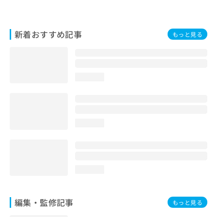
お
問
い
新着おすすめ記事
もっと見る
合
わ
せ
は
こ
loading...
ち
ら
loading...
loading...
編集・監修記事
もっと見る