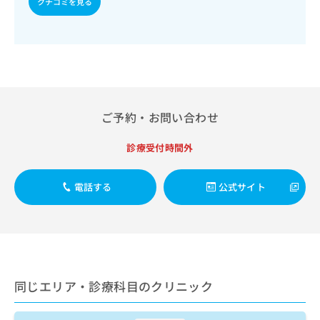
クチコミを見る
出
稿
クリ
資
稿
ニッ
の
料
クナ
の
お
の
ビサ
お
問
ご
イト
問
い
請
への
い
合
お問
求
合
合せ
わ
は
フォ
わ
せ
こ
ーム
ご予約・お問い合わせ
せ
は
ち
とな
は
こ
ら
りま
こ
診療受付時間外
ち
す。
ち
ら
クリ
無
ら
ニッ
料
電話する
公式サイト
クの
資
情
予
料
報
約・
の
症状
拡
のご
ご
充
相談
請
の
など
求
お
はで
は
同じエリア・診療科目のクリニック
申
きま
こ
せん
し
ので
ち
込