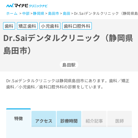
一
般
ホーム
中部
静岡県
島田市
島田
Dr.Saiデンタルクリニック（静岡県
ユ
歯科
矯正歯科
小児歯科
歯科口腔外科
ー
ザ
Dr.Saiデンタルクリニック（静岡県
ー
島田市）
の
方
は
島田駅
こ
ち
Dr.Saiデンタルクリニックは静岡県島田市にあります。歯科／矯正
ら
歯科／小児歯科／歯科口腔外科の診察をしています。
医
マ
療
イ
関
ナ
係
ビ
特徴
アクセス
診療時間
紹介記事
医師
者
ク
の
リ
方
ニ