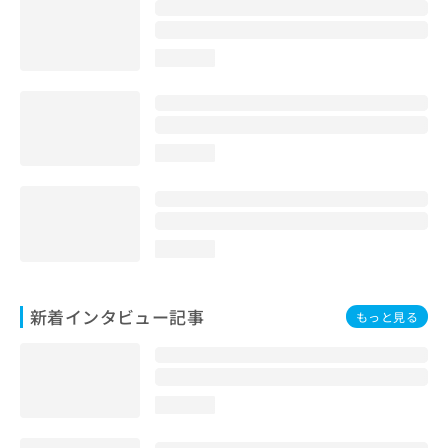
loading...
loading...
loading...
新着インタビュー記事
もっと見る
loading...