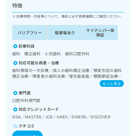
ッ
は
特徴
ク
こ
ナ
診療時間・内容等について、事前に必ず医療機関にご確認ください。
ち
ビ
ら
に
マイナンバー保
バリアフリー
駐車場あり
関
険証
広
す
広
告
る
診療科目
告
代
お
出
歯科 矯正歯科 小児歯科 歯科口腔外科
理
問
稿
対応可能な疾患・治療
店
い
の
合
の
歯科領域の一次診療／成人の歯科矯正治療／顎変形症の歯科
お
わ
矯正治療／障害者の歯科治療／埋伏歯抜歯／顎関節症治療／
方
問
顎変形症治療／口唇、舌若しくは口腔粘膜の炎症、外傷又は
せ
い
は
もっと見る
腫瘍の治療
は
合
こ
専門医
こ
わ
ち
ち
口腔外科専門医
せ
ら
ら
は
対応クレジットカード
こ
VISA／MASTER／JCB／AMEX／DINERS／DISCOVER
こち
ち
広
らは
広
ら
クチコミ
告
マイ
告
出
ナビ