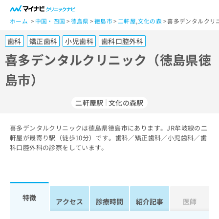
一
般
ホーム
中国・四国
徳島県
徳島市
二軒屋
,
文化の森
喜多デンタルクリ
ユ
歯科
矯正歯科
小児歯科
歯科口腔外科
ー
ザ
喜多デンタルクリニック（徳島県徳
ー
島市）
の
方
は
二軒屋駅
文化の森駅
こ
ち
喜多デンタルクリニックは徳島県徳島市にあります。JR牟岐線の二
ら
軒屋が最寄り駅（徒歩10分）です。歯科／矯正歯科／小児歯科／歯
科口腔外科の診察をしています。
医
マ
療
イ
関
ナ
係
ビ
者
ク
特徴
アクセス
診療時間
紹介記事
医師
の
リ
方
ニ