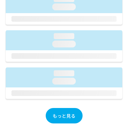
ご了
ら
み
承く
loading...
は
ださ
こ
無
い。
ち
料
ら
情
報
loading...
拡
掲
充
loading...
載
の
情
お
報
申
の
し
修
込
正
loading...
み
は
loading...
は
こ
こ
ち
ち
ら
ら
そ
の
もっと見る
他
の