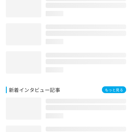
loading...
loading...
loading...
新着インタビュー記事
もっと見る
loading...