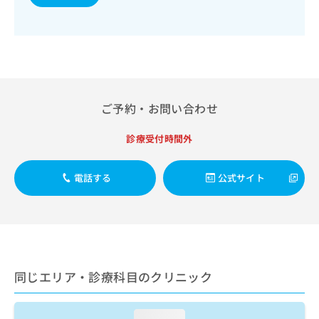
出
稿
クリ
資
稿
ニッ
の
料
クナ
の
お
の
ビサ
お
問
ご
イト
問
い
請
への
い
合
お問
求
合
合せ
わ
は
フォ
わ
せ
ご予約・お問い合わせ
こ
ーム
せ
は
ち
とな
は
こ
ら
診療受付時間外
りま
こ
ち
す。
ち
ら
クリ
無
ら
ニッ
電話する
公式サイト
料
クの
資
情
予
料
報
約・
の
症状
拡
のご
ご
充
相談
請
の
など
求
お
はで
同じエリア・診療科目のクリニック
は
申
きま
こ
せん
し
ので
ち
込
loading...