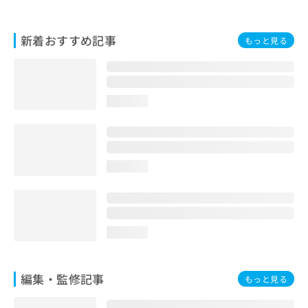
お
問
い
新着おすすめ記事
もっと見る
合
わ
せ
は
loading...
こ
ち
ら
loading...
loading...
編集・監修記事
もっと見る