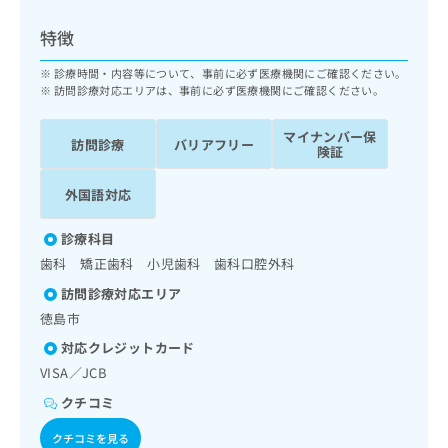
ッ
は
ク
こ
特徴
ナ
ち
ビ
診療時間・内容等について、事前に必ず医療機関にご確認ください。
ら
に
訪問診療対応エリアは、事前に必ず医療機関にご確認ください。
関
広
す
広
マイナンバー保
告
訪問診療
バリアフリー
る
険証
告
代
お
出
理
問
稿
外国語対応
店
い
の
合
の
お
診療科目
わ
方
問
歯科 矯正歯科 小児歯科 歯科口腔外科
せ
い
は
は
合
訪問診療対応エリア
こ
こ
わ
徳島市
ち
ち
せ
ら
対応クレジットカード
ら
は
VISA／JCB
こ
こち
ち
広
クチコミ
らは
広
ら
告
マイ
告
出
クチコミを見る
ナビ