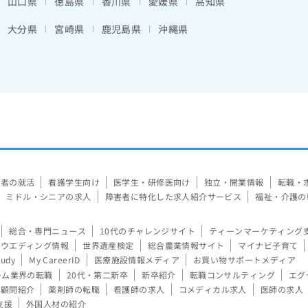
山口県
徳島県
香川県
愛媛県
高知県
大分県
宮崎県
鹿児島県
沖縄県
験者の就活
看護学生向け
医学生・研修医向け
独立・開業情報
転職・
ミドル・シニアの求人
障害者に特化した求人紹介サービス
福祉・介護の
総合・専門ニュース
10代のチャレンジサイト
ティーンマーケティング
ウエディング情報
世界遺産検定
総合農業情報サイト
マイナビ子育て
tudy
My CareerID
医療施設情報メディア
お買い物サポートメディア
ーム業界の転職
20代・第二新卒
新卒紹介
転職コンサルティング
エグ
顧問紹介
薬剤師の転職
看護師の求人
コメディカル求人
医師の求人
支援
外国人材の紹介