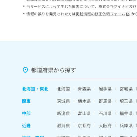
ち
み
当サービスによって生じた損害について、株式会社マイナビ及び
ら
は
情報の誤りを発見された方は
掲載情報の修正依頼フォーム
か
こ
ち
そ
ら
の
他
の
お
問
い
都道府県から探す
合
わ
せ
北海道
・
東北
北海道
青森県
岩手県
宮城県
は
こ
関東
茨城県
栃木県
群馬県
埼玉県
ち
ら
中部
新潟県
富山県
石川県
福井県
近畿
滋賀県
京都府
大阪府
兵庫県