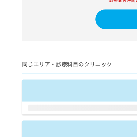
診療受付時間
せ
こち
ち
らは
は
マイ
こ
ら
ナビ
ち
クリ
ら
ニッ
クナ
広
ビサ
広
資
イト
告
告
への
料
出
出
お問
の
稿
合せ
稿
ご
の
同じエリア・診療科目のクリニック
フォ
の
請
お
ーム
お
求
問
とな
問
りま
は
い
い
す。
こ
合
合
クリ
ち
わ
ニッ
わ
ら
せ
クの
せ
は
予
は
約・
こ
こ
無
症状
ち
ち
のご
料
ら
相談
ら
情
など
報
はで