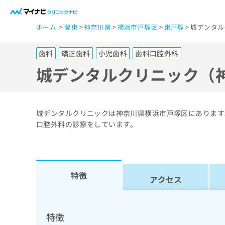
一
ホーム
関東
神奈川県
横浜市戸塚区
東戸塚
城デンタル
般
ユ
歯科
矯正歯科
小児歯科
歯科口腔外科
ー
ザ
城デンタルクリニック（
ー
の
方
城デンタルクリニックは神奈川県横浜市戸塚区にあります
は
口腔外科の診察をしています。
こ
ち
ら
特徴
アクセス
医
マ
療
イ
ナ
関
特徴
ビ