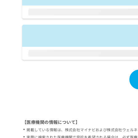
拡
資
きま
充
料
せん
の
ので
の
ご了
お
ご
承く
申
請
ださ
し
求
い。
込
は
み
こ
は
ち
こ
ら
ち
ら
無
料
掲
情
載
報
情
拡
報
充
の
の
修
お
【医療機関の情報について】
正
申
掲載している情報は、株式会社マイナビおよび株式会社ウェルネ
は
し
こ
実際に検索された医療機関で受診を希望される場合は、必ず医療
込