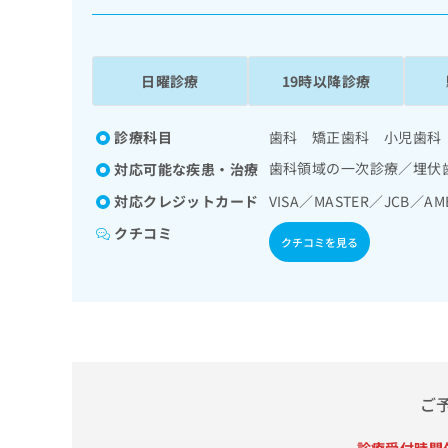
係
ク
者
リ
の
ニ
ッ
方
日曜診療
19時以降診療
ク
は
ナ
こ
ビ
診療科目
歯科 矯正歯科 小児歯科
ち
に
歯科領域の一次診療／埋伏
対応可能な疾患・治療
関
ら
す
対応クレジットカード
VISA／MASTER／JCB／A
る
クチコミ
お
クチコミを見る
広
広
問
告
告
い
出
代
合
稿
わ
理
の
せ
店
お
は
の
問
こ
い
方
ち
ご
合
ら
は
わ
こ