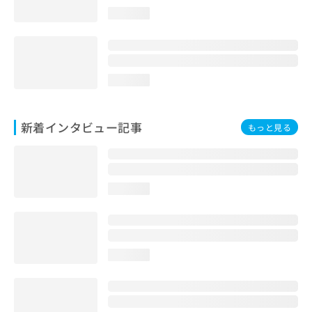
loading...
loading...
新着インタビュー記事
もっと見る
loading...
loading...