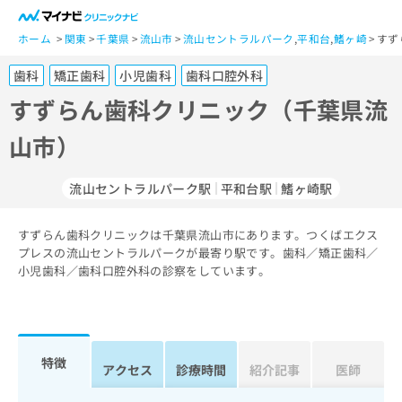
一
般
ホーム
関東
千葉県
流山市
流山セントラルパーク
,
平和台
,
鰭ヶ崎
すず
ユ
歯科
矯正歯科
小児歯科
歯科口腔外科
ー
ザ
すずらん歯科クリニック（千葉県流
ー
山市）
の
方
は
流山セントラルパーク駅
平和台駅
鰭ヶ崎駅
こ
ち
すずらん歯科クリニックは千葉県流山市にあります。つくばエクス
ら
プレスの流山セントラルパークが最寄り駅です。歯科／矯正歯科／
小児歯科／歯科口腔外科の診察をしています。
医
マ
療
イ
関
ナ
係
ビ
者
ク
特徴
アクセス
診療時間
紹介記事
医師
の
リ
方
ニ