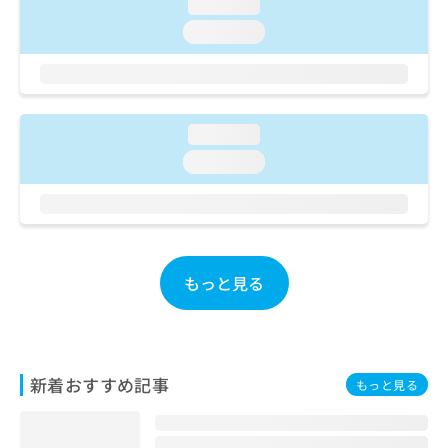
ご了
loading...
ら
み
承く
は
loading...
ださ
こ
無
い。
ち
料
ら
情
報
拡
loading...
掲
充
載
loading...
の
情
お
報
申
の
し
修
込
正
み
は
もっと見る
は
こ
こ
ち
ち
ら
ら
そ
新着おすすめ記事
もっと見る
の
他
の