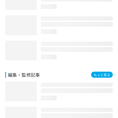
お
loading...
問
い
合
わ
せ
loading...
は
こ
ち
ら
loading...
編集・監修記事
もっと見る
loading...