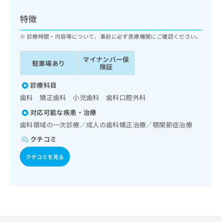
ッ
は
ク
こ
特徴
ナ
ち
ビ
診療時間・内容等について、事前に必ず医療機関にご確認ください。
ら
に
関
マイナンバー保
広
駐車場あり
す
広
険証
告
る
告
代
お
診療科目
出
理
問
稿
歯科 矯正歯科 小児歯科 歯科口腔外科
店
い
の
対応可能な疾患・治療
合
の
お
わ
歯科領域の一次診療／成人の歯科矯正治療／顎関節症治療
方
問
せ
い
は
クチコミ
は
合
こ
こ
わ
クチコミを見る
ち
ち
せ
ら
ら
は
こ
こち
ち
広
らは
広
ら
告
マイ
告
出
ナビ