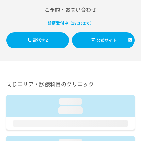
出
稿
クリ
資
稿
ニッ
ご予約・お問い合わせ
の
料
クナ
の
お
の
ビサ
お
問
ご
診療受付中
（18:30まで）
イト
問
い
請
への
い
合
お問
求
合
合せ
電話する
公式サイト
わ
は
フォ
わ
せ
こ
ーム
せ
は
ち
とな
は
こ
ら
りま
こ
ち
す。
ち
ら
クリ
無
ら
ニッ
料
同じエリア・診療科目のクリニック
クの
資
情
予
料
報
約・
の
症状
拡
loading...
のご
ご
充
相談
loading...
請
の
など
求
お
はで
は
申
きま
こ
せん
し
ので
ち
込