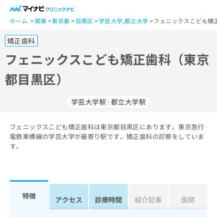
一
般
ホーム
関東
東京都
目黒区
学芸大学
,
都立大学
フェニックスこども矯
ユ
矯正歯科
ー
ザ
フェニックスこども矯正歯科（東京
ー
都目黒区）
の
方
は
学芸大学駅
都立大学駅
こ
ち
フェニックスこども矯正歯科は東京都目黒区にあります。東京急行
ら
電鉄東横線の学芸大学が最寄り駅です。矯正歯科の診察をしていま
す。
医
マ
療
イ
関
ナ
係
ビ
者
ク
特徴
アクセス
診療時間
紹介記事
医師
の
リ
方
ニ