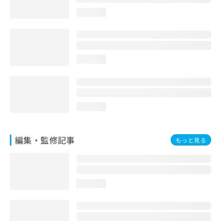
お
loading...
問
い
合
わ
せ
loading...
は
こ
ち
ら
loading...
編集・監修記事
もっと見る
loading...