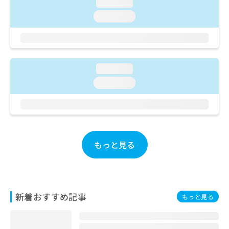
ご了
loading...
ら
み
承く
は
loading...
ださ
こ
無
い。
ち
料
ら
情
報
拡
loading...
掲
充
載
loading...
の
情
お
報
申
の
し
修
込
正
み
は
もっと見る
は
こ
こ
ち
ち
ら
ら
そ
新着おすすめ記事
もっと見る
の
他
の