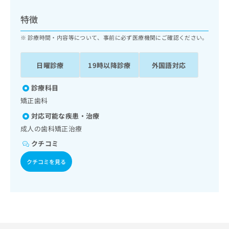
ッ
は
ク
こ
特徴
ナ
ち
ビ
診療時間・内容等について、事前に必ず医療機関にご確認ください。
ら
に
関
広
日曜診療
19時以降診療
外国語対応
す
広
告
る
告
代
お
診療科目
出
理
問
稿
矯正歯科
店
い
の
対応可能な疾患・治療
合
の
お
わ
成人の歯科矯正治療
方
問
せ
い
は
クチコミ
は
合
こ
こ
わ
クチコミを見る
ち
ち
せ
ら
ら
は
こ
こち
ち
広
らは
広
ら
告
マイ
告
出
ナビ