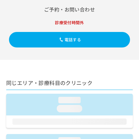
出
稿
クリ
資
稿
ニッ
ご予約・お問い合わせ
の
料
クナ
の
お
の
ビサ
お
問
ご
診療受付時間外
イト
問
い
請
への
い
合
お問
求
合
合せ
電話する
わ
は
フォ
わ
せ
こ
ーム
せ
は
ち
とな
は
こ
ら
りま
こ
ち
す。
ち
ら
クリ
無
ら
ニッ
料
同じエリア・診療科目のクリニック
クの
資
情
予
料
報
約・
の
症状
拡
loading...
のご
ご
充
相談
loading...
請
の
など
求
お
はで
は
申
きま
こ
せん
し
ので
ち
込