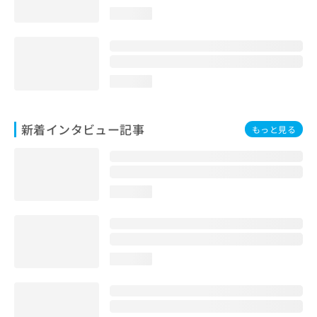
loading...
loading...
新着インタビュー記事
もっと見る
loading...
loading...