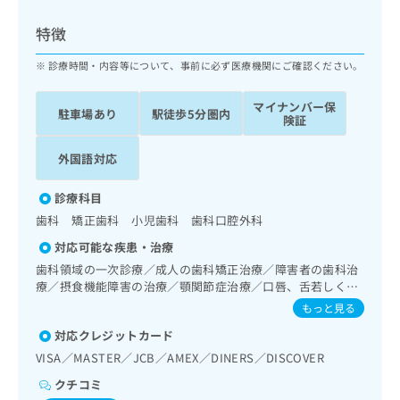
ッ
は
ク
こ
特徴
ナ
ち
ビ
診療時間・内容等について、事前に必ず医療機関にご確認ください。
ら
に
関
マイナンバー保
広
駐車場あり
駅徒歩5分圏内
す
広
険証
告
る
告
代
お
出
外国語対応
理
問
稿
店
い
の
診療科目
合
の
お
歯科 矯正歯科 小児歯科 歯科口腔外科
わ
方
問
せ
い
は
対応可能な疾患・治療
は
合
こ
歯科領域の一次診療／成人の歯科矯正治療／障害者の歯科治
こ
わ
ち
療／摂食機能障害の治療／顎関節症治療／口唇、舌若しくは
ち
せ
口腔粘膜の炎症、外傷又は腫瘍の治療
ら
もっと見る
ら
は
こ
対応クレジットカード
こち
ち
広
VISA／MASTER／JCB／AMEX／DINERS／DISCOVER
らは
広
ら
告
マイ
クチコミ
告
出
ナビ