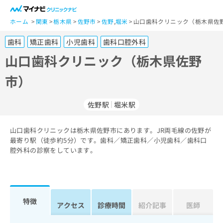
一
般
ホーム
関東
栃木県
佐野市
佐野
,
堀米
山口歯科クリニック（栃木県佐野
ユ
歯科
矯正歯科
小児歯科
歯科口腔外科
ー
ザ
山口歯科クリニック（栃木県佐野
ー
市）
の
方
は
佐野駅
堀米駅
こ
ち
山口歯科クリニックは栃木県佐野市にあります。JR両毛線の佐野が
ら
最寄り駅（徒歩約5分）です。歯科／矯正歯科／小児歯科／歯科口
腔外科の診察をしています。
医
マ
療
イ
関
ナ
係
ビ
者
ク
特徴
アクセス
診療時間
紹介記事
医師
の
リ
方
ニ