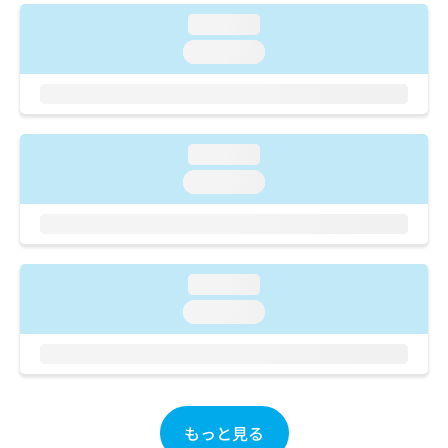
ご了
ら
み
承く
loading...
は
ださ
こ
loading...
無
い。
ち
料
ら
情
報
拡
掲
充
loading...
載
の
情
loading...
お
報
申
の
し
修
込
正
み
は
loading...
は
こ
loading...
こ
ち
ち
ら
ら
そ
の
他
もっと見る
の