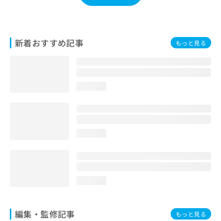
お
問
い
合
新着おすすめ記事
もっと見る
わ
せ
は
こ
ち
loading...
ら
loading...
loading...
編集・監修記事
もっと見る