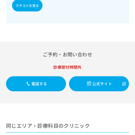
出
稿
クリ
資
クチコミを見る
稿
ニッ
の
料
クナ
の
お
の
ビサ
お
問
ご
イト
問
い
請
への
い
合
お問
求
合
合せ
わ
は
フォ
わ
せ
こ
ーム
せ
は
ち
ご予約・お問い合わせ
とな
は
こ
ら
りま
こ
ち
す。
診療受付時間外
ち
ら
クリ
無
ら
ニッ
料
クの
資
情
電話する
公式サイト
予
料
報
約・
の
症状
拡
のご
ご
充
相談
請
の
など
求
お
はで
は
申
きま
同じエリア・診療科目のクリニック
こ
せん
し
ので
ち
込