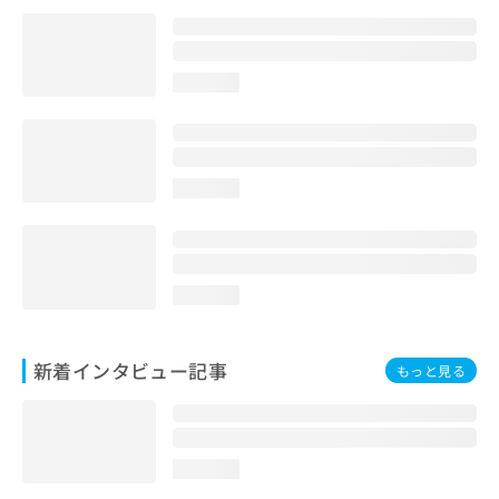
loading...
loading...
loading...
新着インタビュー記事
もっと見る
loading...