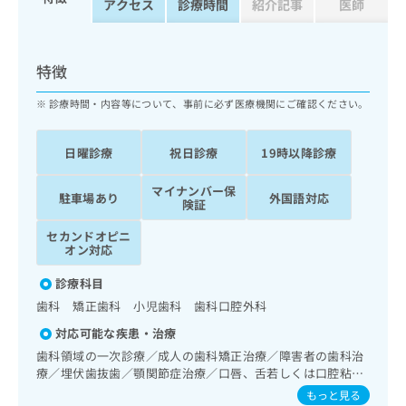
アクセス
診療時間
紹介記事
医師
ッ
は
ク
こ
ナ
ち
ビ
特徴
ら
に
関
診療時間・内容等について、事前に必ず医療機関にご確認ください。
広
す
広
告
る
告
代
日曜診療
祝日診療
19時以降診療
お
出
理
問
稿
店
い
マイナンバー保
の
駐車場あり
外国語対応
険証
合
の
お
わ
方
問
セカンドオピニ
せ
い
は
オン対応
は
合
こ
こ
診療科目
わ
ち
ち
せ
歯科 矯正歯科 小児歯科 歯科口腔外科
ら
ら
は
対応可能な疾患・治療
こ
こち
歯科領域の一次診療／成人の歯科矯正治療／障害者の歯科治
ち
広
らは
療／埋伏歯抜歯／顎関節症治療／口唇、舌若しくは口腔粘膜
広
ら
告
マイ
の炎症、外傷又は腫瘍の治療
告
出
もっと見る
ナビ