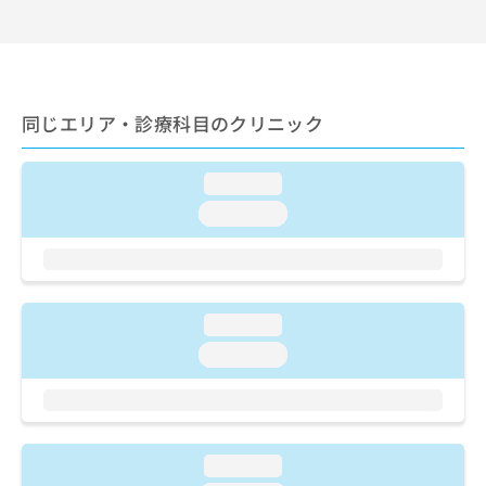
ご了
ら
み
承く
は
ださ
こ
無
い。
ち
料
ら
情
同じエリア・診療科目のクリニック
報
拡
掲
充
載
loading...
の
情
お
報
loading...
申
の
し
修
込
正
み
は
は
こ
loading...
こ
ち
loading...
ち
ら
ら
そ
の
他
loading...
の