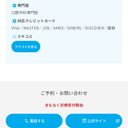
出
稿
クリ
資
専門医
稿
ニッ
の
料
クナ
口腔外科専門医
の
お
の
ビサ
お
問
ご
対応クレジットカード
イト
問
い
請
への
VISA／MASTER／JCB／AMEX／DINERS／DISCOVER／銀聯
い
合
お問
求
合
合せ
クチコミ
わ
は
フォ
わ
せ
こ
ーム
クチコミを見る
せ
は
ち
とな
は
こ
ら
りま
こ
ち
す。
ち
ら
クリ
無
ら
ニッ
料
クの
資
情
予
料
報
約・
の
症状
拡
ご予約・お問い合わせ
のご
ご
充
相談
請
の
など
まもなく診療受付開始
求
お
はで
は
申
きま
こ
せん
し
電話する
公式サイト
ので
ち
込