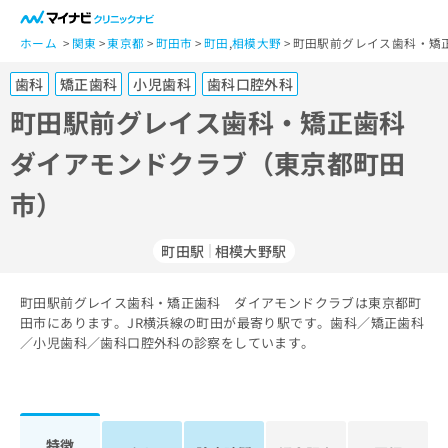
一
般
ホーム
関東
東京都
町田市
町田
,
相模大野
町田駅前グレイス歯科・矯
ユ
歯科
矯正歯科
小児歯科
歯科口腔外科
ー
ザ
町田駅前グレイス歯科・矯正歯科
ー
ダイアモンドクラブ（東京都町田
の
方
市）
は
こ
ち
町田駅
相模大野駅
ら
町田駅前グレイス歯科・矯正歯科 ダイアモンドクラブは東京都町
医
マ
田市にあります。JR横浜線の町田が最寄り駅です。歯科／矯正歯科
療
イ
／小児歯科／歯科口腔外科の診察をしています。
関
ナ
係
ビ
者
ク
の
リ
方
ニ
特徴