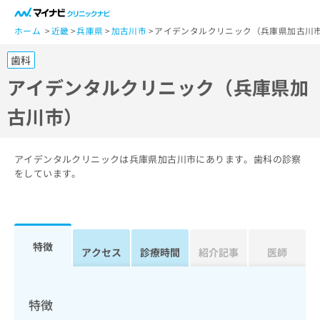
一
般
ホーム
近畿
兵庫県
加古川市
アイデンタルクリニック（兵庫県加古川
ユ
歯科
ー
ザ
アイデンタルクリニック（兵庫県加
ー
古川市）
の
方
は
こ
アイデンタルクリニックは兵庫県加古川市にあります。歯科の診察
ち
をしています。
ら
医
マ
療
イ
特徴
関
アクセス
診療時間
紹介記事
医師
ナ
係
ビ
者
ク
の
リ
特徴
方
ニ