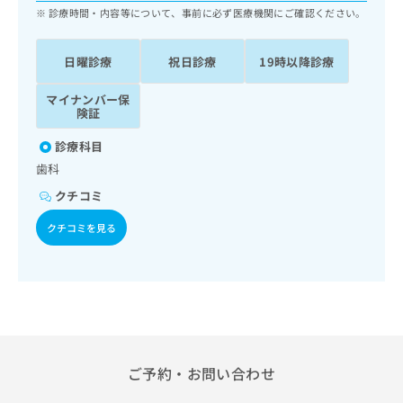
ッ
は
診療時間・内容等について、事前に必ず医療機関にご確認ください。
ク
こ
ナ
ち
日曜診療
祝日診療
19時以降診療
ビ
ら
に
関
マイナンバー保
広
険証
す
広
告
る
告
診療科目
代
お
出
理
歯科
問
稿
店
い
の
クチコミ
合
の
お
わ
方
問
クチコミを見る
せ
い
は
は
合
こ
こ
わ
ち
ち
せ
ら
ら
は
こ
こち
ち
広
らは
ご予約・お問い合わせ
広
ら
告
マイ
告
出
ナビ