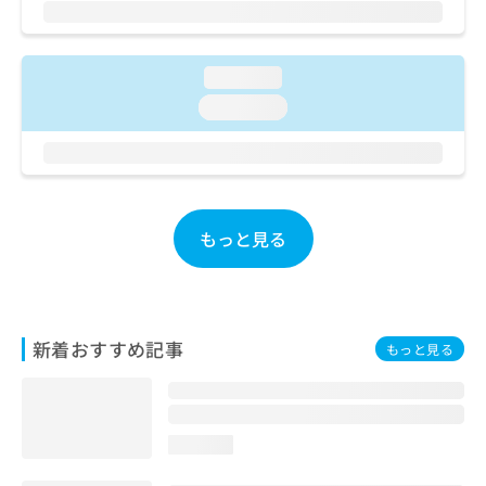
ご了
ら
み
承く
は
ださ
こ
無
い。
ち
loading...
料
ら
情
loading...
報
拡
掲
充
載
の
情
お
報
申
の
もっと見る
し
修
込
正
み
は
は
こ
こ
ち
新着おすすめ記事
もっと見る
ち
ら
ら
そ
の
loading...
他
の