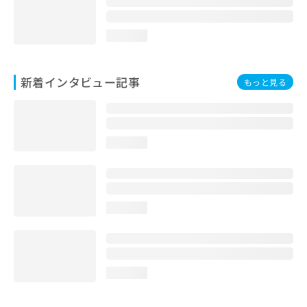
loading...
新着インタビュー記事
もっと見る
loading...
loading...
loading...