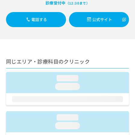
出
稿
クリ
診療受付中
資
（12:30まで）
稿
ニッ
の
料
クナ
の
お
の
ビサ
電話する
公式サイト
お
問
ご
イト
問
い
請
への
い
合
お問
求
合
合せ
わ
は
フォ
わ
せ
こ
ーム
せ
は
ち
とな
は
こ
ら
りま
同じエリア・診療科目のクリニック
こ
ち
す。
ち
ら
クリ
無
ら
ニッ
料
loading...
クの
資
情
予
loading...
料
報
約・
の
症状
拡
のご
ご
充
相談
請
の
など
求
お
はで
loading...
は
申
きま
こ
せん
loading...
し
ので
ち
込