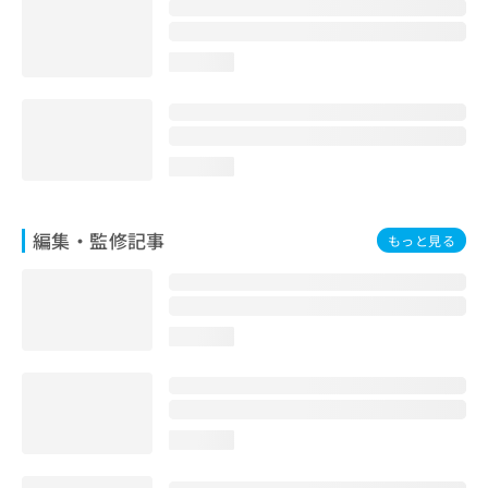
お
問
い
loading...
合
わ
せ
は
こ
loading...
ち
ら
編集・監修記事
もっと見る
loading...
loading...