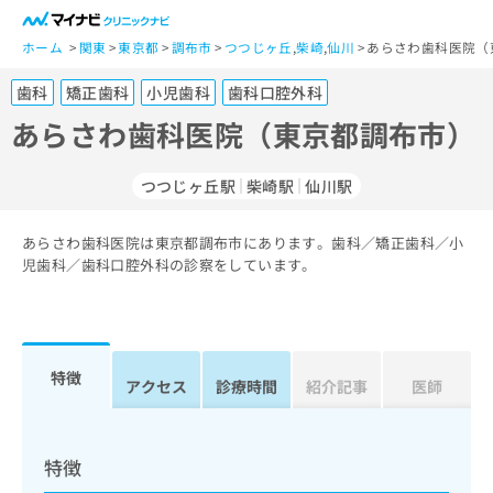
一
般
ホーム
関東
東京都
調布市
つつじヶ丘
,
柴崎
,
仙川
あらさわ歯科医院（
ユ
歯科
矯正歯科
小児歯科
歯科口腔外科
ー
ザ
あらさわ歯科医院（東京都調布市）
ー
の
つつじヶ丘駅
柴崎駅
仙川駅
方
は
こ
あらさわ歯科医院は東京都調布市にあります。歯科／矯正歯科／小
児歯科／歯科口腔外科の診察をしています。
ち
ら
医
マ
療
イ
特徴
アクセス
診療時間
紹介記事
医師
関
ナ
係
ビ
者
ク
の
リ
特徴
方
ニ