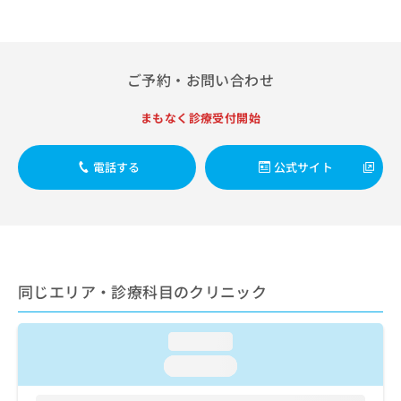
出
稿
クリ
資
稿
ニッ
の
料
クナ
の
お
の
ビサ
お
問
ご
イト
問
ご予約・お問い合わせ
い
請
への
い
合
お問
求
合
合せ
わ
は
まもなく診療受付開始
フォ
わ
せ
こ
ーム
せ
は
ち
とな
は
電話する
公式サイト
こ
ら
りま
こ
ち
す。
ち
ら
クリ
無
ら
ニッ
料
クの
資
情
予
料
報
約・
の
症状
拡
同じエリア・診療科目のクリニック
のご
ご
充
相談
請
の
など
求
お
loading...
はで
は
申
きま
loading...
こ
せん
し
ので
ち
込