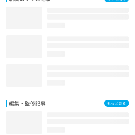
お
問
い
合
loading...
わ
せ
は
こ
ち
loading...
ら
loading...
編集・監修記事
もっと見る
loading...