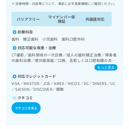
ッ
は
診療時間・内容等について、事前に必ず医療機関にご確認ください。
ク
こ
ナ
ち
マイナンバー保
バリアフリー
外国語対応
ビ
険証
ら
に
関
診療科目
広
す
広
歯科 矯正歯科 小児歯科 歯科口腔外科
告
る
告
代
対応可能な疾患・治療
お
出
理
問
CT撮影／歯科領域の一次診療／成人の歯科矯正治療／障害者
稿
店
の歯科治療／埋伏歯抜歯／口唇、舌若しくは口腔粘膜の炎
い
の
症、外傷又は腫瘍の治療
合
の
お
もっと見る
わ
方
問
対応クレジットカード
せ
い
は
VISA／MASTER／JCB／AMEX／NICOS／DC／DINERS／UC
は
合
こ
／SAISON／DISCOVER／銀聯
こ
わ
ち
ち
せ
クチコミ
ら
ら
は
こ
クチコミを見る
こち
ち
広
らは
広
ら
告
マイ
告
出
ナビ