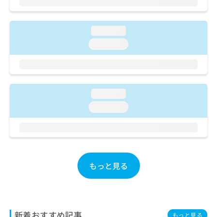
ご了
ら
み
承く
は
ださ
こ
無
い。
loading...
ち
料
ら
loading...
情
報
拡
掲
充
載
の
情
お
loading...
報
申
の
loading...
し
修
込
正
み
は
は
こ
こ
ち
ち
ら
もっと見る
ら
そ
の
他
新着おすすめ記事
の
もっと見る