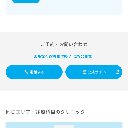
出
稿
クリ
資
稿
ニッ
の
料
クナ
の
お
の
ビサ
お
問
ご
イト
問
い
請
への
い
合
お問
求
合
合せ
わ
は
フォ
わ
せ
こ
ご予約・お問い合わせ
ーム
せ
は
ち
とな
は
こ
ら
りま
まもなく診療受付終了
（17:00まで）
こ
ち
す。
ち
ら
クリ
無
ら
ニッ
電話する
公式サイト
料
クの
資
情
予
料
報
約・
の
症状
拡
のご
ご
充
相談
請
の
など
求
お
はで
同じエリア・診療科目のクリニック
は
申
きま
こ
せん
し
ので
ち
込
loading...