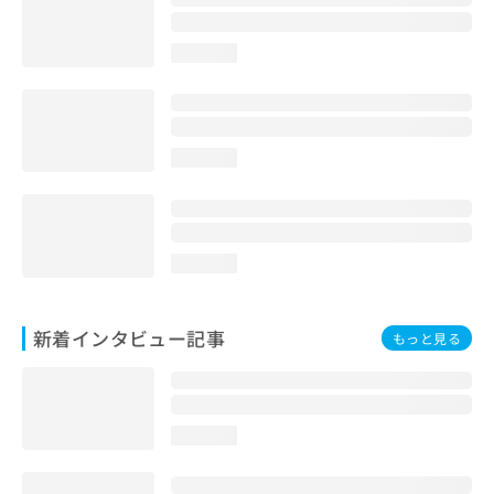
loading...
loading...
loading...
新着インタビュー記事
もっと見る
loading...