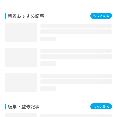
お
問
い
新着おすすめ記事
もっと見る
合
わ
せ
は
loading...
こ
ち
ら
loading...
loading...
編集・監修記事
もっと見る