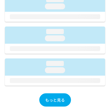
ご了
ら
み
承く
loading...
は
ださ
こ
無
い。
ち
料
ら
情
報
loading...
拡
掲
充
載
loading...
の
情
お
報
申
の
し
修
込
正
loading...
み
は
loading...
は
こ
こ
ち
ち
ら
ら
そ
の
もっと見る
他
の