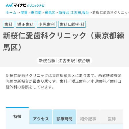
一
般
ホーム
関東
東京都
練馬区
新桜台
,
江古田
,
桜台
新桜仁愛歯科クリニッ
ユ
歯科
矯正歯科
小児歯科
歯科口腔外科
ー
ザ
新桜仁愛歯科クリニック（東京都練
ー
馬区）
の
方
は
新桜台駅
江古田駅
桜台駅
こ
ち
新桜仁愛歯科クリニックは東京都練馬区にあります。西武鉄道有楽
ら
町線の新桜台が最寄り駅です。歯科／矯正歯科／小児歯科／歯科口
腔外科の診察をしています。
医
マ
療
イ
関
ナ
係
ビ
者
ク
特徴
アクセス
診療時間
紹介記事
医師
の
リ
方
ニ