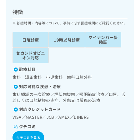
ッ
は
ク
こ
特徴
ナ
ち
ビ
診療時間・内容等について、事前に必ず医療機関にご確認ください。
ら
に
関
マイナンバー保
広
日曜診療
19時以降診療
す
広
険証
告
る
告
代
セカンドオピニ
お
出
オン対応
理
問
稿
店
い
の
診療科目
合
の
お
歯科 矯正歯科 小児歯科 歯科口腔外科
わ
方
問
せ
い
は
対応可能な疾患・治療
は
合
こ
歯科領域の一次診療／埋伏歯抜歯／顎関節症治療／口唇、舌
こ
わ
ち
若しくは口腔粘膜の炎症、外傷又は腫瘍の治療
ち
せ
ら
対応クレジットカード
ら
は
こ
VISA／MASTER／JCB／AMEX／DINERS
こち
ち
広
クチコミ
らは
広
ら
告
マイ
告
出
ナビ
クチコミを見る