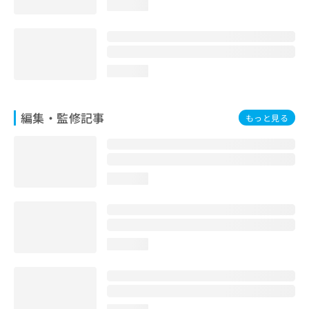
loading...
お
問
い
合
わ
loading...
せ
は
こ
編集・監修記事
もっと見る
ち
ら
loading...
loading...