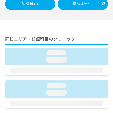
出
稿
クリ
資
電話する
公式サイト
稿
ニッ
の
料
クナ
の
お
の
ビサ
お
問
ご
イト
問
い
請
への
い
合
お問
求
合
合せ
わ
は
フォ
わ
せ
同じエリア・診療科目のクリニック
こ
ーム
せ
は
ち
とな
は
こ
ら
りま
こ
ち
loading...
す。
ち
ら
クリ
loading...
無
ら
ニッ
料
クの
資
情
予
料
報
約・
の
症状
拡
のご
ご
充
loading...
相談
請
の
など
loading...
求
お
はで
は
申
きま
こ
せん
し
ので
ち
込