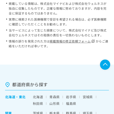
掲載している情報は、株式会社マイナビおよび株式会社ウェルネスが
独自に収集したものです。正確な情報に努めておりますが、内容を完
全に保証するものではありません。
実際に検索された医療機関で受診を希望される場合は、必ず医療機関
に確認していただくことをお勧めします。
当サービスによって生じた損害について、株式会社マイナビ及び株式
会社ウェルネスではその賠償の責任を一切負わないものとします。
情報の誤りを発見された方は
掲載情報の修正依頼フォーム
からご連
絡をいただければ幸いです。
都道府県から探す
北海道
・
東北
北海道
青森県
岩手県
宮城県
秋田県
山形県
福島県
関東
茨城県
栃木県
群馬県
埼玉県