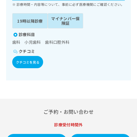
ッ
は
診療時間・内容等について、事前に必ず医療機関にご確認ください。
ク
こ
ナ
ち
マイナンバー保
19時以降診療
ビ
険証
ら
に
関
診療科目
広
す
広
歯科 小児歯科 歯科口腔外科
告
る
告
代
クチコミ
お
出
理
問
稿
クチコミを見る
店
い
の
合
の
お
わ
方
問
せ
い
は
は
合
こ
こ
わ
ち
ち
せ
ら
ら
は
ご予約・お問い合わせ
こ
こち
ち
広
らは
診療受付時間外
広
ら
告
マイ
告
出
ナビ