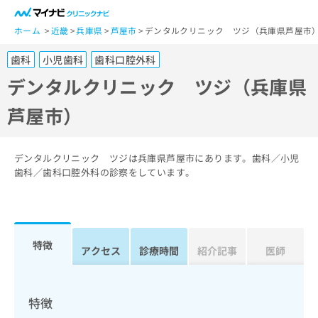
一
般
ホーム
近畿
兵庫県
芦屋市
デンタルクリニック ツジ（兵庫県芦屋市
ユ
歯科
小児歯科
歯科口腔外科
ー
ザ
デンタルクリニック ツジ（兵庫県
ー
芦屋市）
の
方
は
こ
デンタルクリニック ツジは兵庫県芦屋市にあります。歯科／小児
ち
歯科／歯科口腔外科の診察をしています。
ら
医
マ
療
イ
特徴
関
アクセス
診療時間
紹介記事
医師
ナ
係
ビ
者
ク
の
リ
特徴
方
ニ