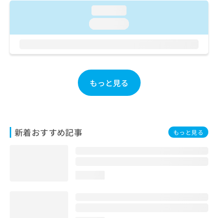
ご了
ら
み
承く
loading...
は
ださ
loading...
こ
無
い。
ち
料
ら
情
報
拡
掲
充
載
もっと見る
の
情
お
報
申
の
し
修
込
正
新着おすすめ記事
み
もっと見る
は
は
こ
こ
ち
ち
ら
ら
loading...
そ
の
他
の