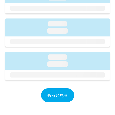
ご了
ら
み
承く
は
ださ
こ
無
い。
ち
料
ら
loading...
情
報
loading...
拡
掲
充
載
の
情
お
報
申
の
loading...
し
修
loading...
込
正
み
は
は
こ
こ
ち
ち
ら
ら
もっと見る
そ
の
他
の