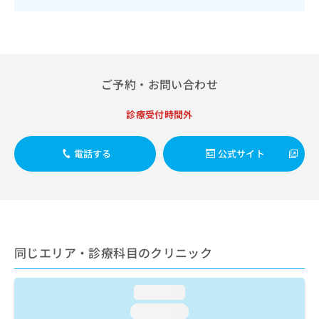
出
稿
クリ
資
稿
ニッ
の
料
クナ
の
お
の
ビサ
お
問
ご
イト
問
い
請
への
い
合
お問
求
ご予約・お問い合わせ
合
合せ
わ
は
フォ
わ
せ
こ
診療受付時間外
ーム
せ
は
ち
とな
は
こ
ら
りま
こ
ち
す。
電話する
公式サイト
ち
ら
クリ
無
ら
ニッ
料
クの
資
情
予
料
報
約・
の
症状
拡
のご
ご
充
相談
同じエリア・診療科目のクリニック
請
の
など
求
お
はで
は
申
きま
loading...
こ
せん
し
ので
ち
込
loading...