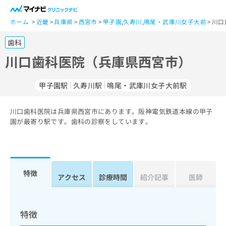
一
般
ホーム
近畿
兵庫県
西宮市
甲子園
,
久寿川
,
鳴尾・武庫川女子大前
川口
ユ
歯科
ー
ザ
川口歯科医院（兵庫県西宮市）
ー
の
甲子園駅
久寿川駅
鳴尾・武庫川女子大前駅
方
は
こ
川口歯科医院は兵庫県西宮市にあります。阪神電気鉄道本線の甲子
園が最寄り駅です。歯科の診察をしています。
ち
ら
医
マ
療
イ
特徴
アクセス
診療時間
紹介記事
医師
関
ナ
係
ビ
者
ク
の
リ
特徴
方
ニ