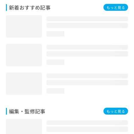
お
新着おすすめ記事
もっと見る
問
い
合
わ
せ
loading...
は
こ
ち
ら
loading...
loading...
編集・監修記事
もっと見る