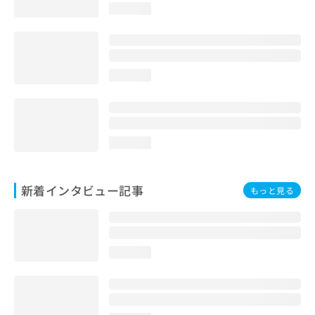
loading...
loading...
loading...
新着インタビュー記事
もっと見る
loading...