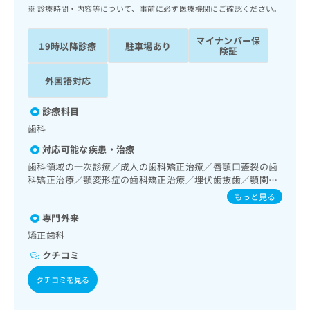
ッ
は
診療時間・内容等について、事前に必ず医療機関にご確認ください。
ク
こ
ナ
ち
マイナンバー保
19時以降診療
駐車場あり
ビ
険証
ら
に
関
外国語対応
広
す
広
告
る
告
診療科目
代
お
出
歯科
理
問
稿
店
い
の
対応可能な疾患・治療
合
の
お
歯科領域の一次診療／成人の歯科矯正治療／唇顎口蓋裂の歯
わ
方
問
科矯正治療／顎変形症の歯科矯正治療／埋伏歯抜歯／顎関節
せ
い
は
症治療
もっと見る
は
合
こ
こ
わ
専門外来
ち
ち
せ
矯正歯科
ら
ら
は
クチコミ
こ
こち
ち
広
クチコミを見る
らは
広
ら
告
マイ
告
出
ナビ