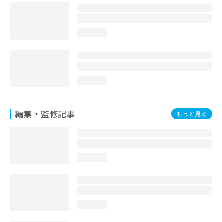
お
問
い
loading...
合
わ
せ
は
こ
loading...
ち
ら
編集・監修記事
もっと見る
loading...
loading...