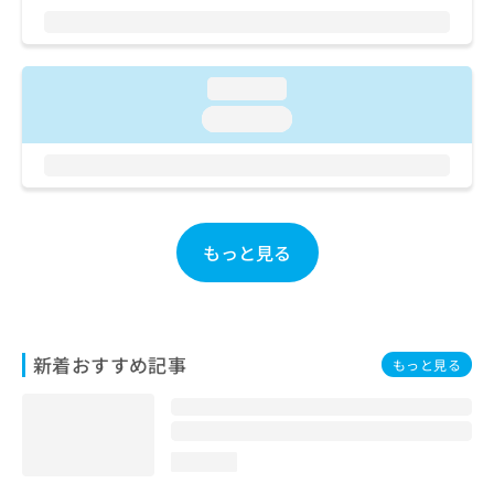
ご了
ら
み
承く
は
ださ
こ
無
い。
ち
料
loading...
ら
情
loading...
報
拡
掲
充
載
の
情
お
報
申
の
もっと見る
し
修
込
正
み
は
は
こ
こ
ち
新着おすすめ記事
もっと見る
ち
ら
ら
そ
の
loading...
他
の