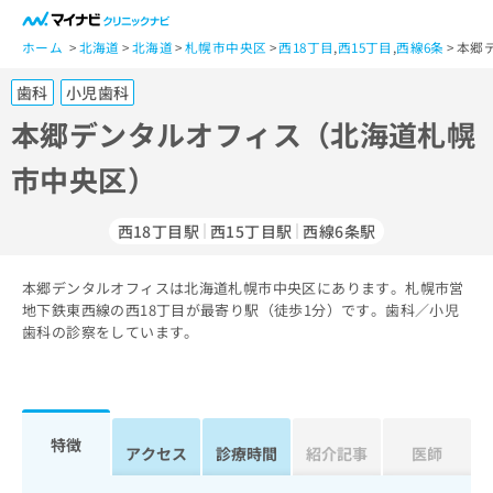
一
般
ホーム
北海道
北海道
札幌市中央区
西18丁目
,
西15丁目
,
西線6条
本郷
ユ
歯科
小児歯科
ー
ザ
本郷デンタルオフィス（北海道札幌
ー
市中央区）
の
方
は
西18丁目駅
西15丁目駅
西線6条駅
こ
ち
本郷デンタルオフィスは北海道札幌市中央区にあります。札幌市営
ら
地下鉄東西線の西18丁目が最寄り駅（徒歩1分）です。歯科／小児
歯科の診察をしています。
医
マ
療
イ
関
ナ
係
ビ
者
ク
特徴
アクセス
診療時間
紹介記事
医師
の
リ
方
ニ