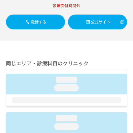
出
稿
クリ
資
診療受付時間外
稿
ニッ
の
料
クナ
の
お
の
ビサ
お
問
ご
電話する
公式サイト
イト
問
い
請
への
い
合
お問
求
合
合せ
わ
は
フォ
わ
せ
こ
ーム
せ
は
ち
とな
は
こ
ら
りま
こ
ち
同じエリア・診療科目のクリニック
す。
ち
ら
クリ
無
ら
ニッ
料
クの
loading...
資
情
予
料
loading...
報
約・
の
症状
拡
のご
ご
充
相談
請
の
など
求
お
はで
は
申
loading...
きま
こ
せん
し
loading...
ので
ち
込