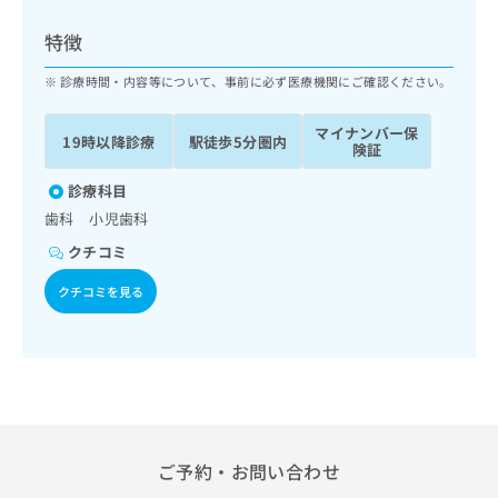
ッ
は
ク
こ
特徴
ナ
ち
ビ
診療時間・内容等について、事前に必ず医療機関にご確認ください。
ら
に
関
マイナンバー保
広
19時以降診療
駅徒歩5分圏内
す
広
険証
告
る
告
代
お
診療科目
出
理
問
稿
歯科 小児歯科
店
い
の
クチコミ
合
の
お
わ
方
問
クチコミを見る
せ
い
は
は
合
こ
こ
わ
ち
ち
せ
ら
ら
は
こ
こち
ち
広
らは
広
ら
告
ご予約・お問い合わせ
マイ
告
出
ナビ