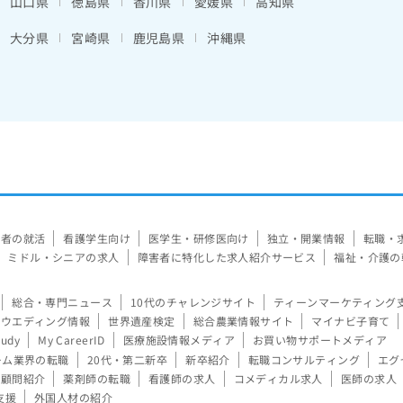
山口県
徳島県
香川県
愛媛県
高知県
大分県
宮崎県
鹿児島県
沖縄県
験者の就活
看護学生向け
医学生・研修医向け
独立・開業情報
転職・
ミドル・シニアの求人
障害者に特化した求人紹介サービス
福祉・介護の
総合・専門ニュース
10代のチャレンジサイト
ティーンマーケティング
ウエディング情報
世界遺産検定
総合農業情報サイト
マイナビ子育て
tudy
My CareerID
医療施設情報メディア
お買い物サポートメディア
ーム業界の転職
20代・第二新卒
新卒紹介
転職コンサルティング
エグ
顧問紹介
薬剤師の転職
看護師の求人
コメディカル求人
医師の求人
支援
外国人材の紹介