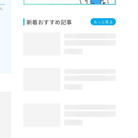
い。
新着おすすめ記事
もっと見る
loading...
loading...
loading...