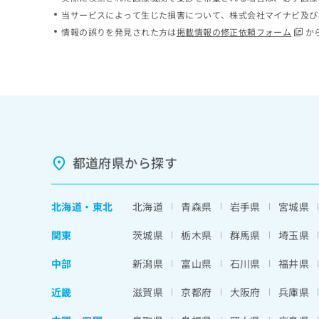
ち
み
当サービスによって生じた損害について、株式会社マイナビ及び
ら
は
情報の誤りを発見された方は
掲載情報の修正依頼フォーム
か
こ
ち
そ
ら
の
他
の
お
問
い
都道府県から探す
合
わ
せ
北海道
・
東北
北海道
青森県
岩手県
宮城県
は
こ
関東
茨城県
栃木県
群馬県
埼玉県
ち
ら
中部
新潟県
富山県
石川県
福井県
近畿
滋賀県
京都府
大阪府
兵庫県