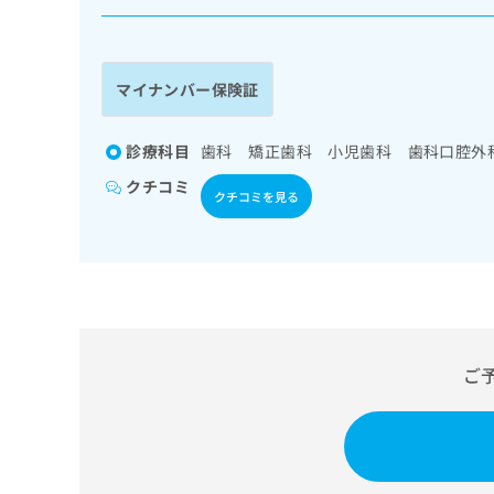
係
ク
者
リ
の
ニ
ッ
方
マイナンバー保険証
ク
は
ナ
こ
ビ
診療科目
歯科 矯正歯科 小児歯科 歯科口腔外
ち
に
クチコミ
関
ら
クチコミを見る
す
る
お
広
広
問
告
告
い
出
代
合
稿
わ
理
の
せ
ご
店
お
は
の
問
こ
い
方
ち
合
ら
は
わ
こ