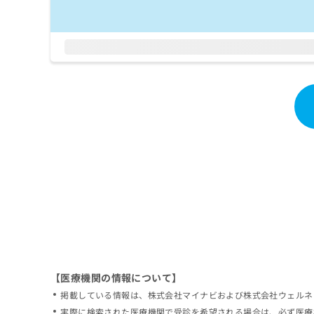
拡
資
きま
充
料
せん
の
ので
の
ご了
お
ご
承く
申
請
ださ
し
求
い。
込
は
み
こ
は
ち
こ
ら
ち
ら
無
料
掲
情
載
報
情
拡
報
充
の
の
修
お
【医療機関の情報について】
正
申
掲載している情報は、株式会社マイナビおよび株式会社ウェルネ
は
し
こ
実際に検索された医療機関で受診を希望される場合は、必ず医療
込