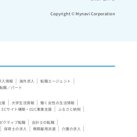
Copyright © Mynavi Corporation
求人情報
海外求人
転職エージェント
転職／パート
支援
大学生活情報
働く女性の生活情報
ECサイト構築・D2C事業支援
ふるさと納税
ゼクティブ転職
会計士の転職
保育士の求人
無期雇用派遣
介護の求人