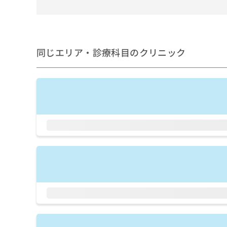
せ
こち
ち
らは
は
マイ
こ
ら
ナビ
ち
クリ
ら
ニッ
同じエリア・診療科目のクリニック
クナ
広
ビサ
広
資
イト
告
告
への
料
出
出
お問
の
稿
合せ
稿
ご
の
フォ
の
請
お
ーム
お
求
問
とな
問
りま
は
い
い
す。
こ
合
合
クリ
ち
わ
ニッ
わ
ら
せ
クの
せ
は
予
は
約・
こ
こ
無
症状
ち
ち
のご
料
ら
相談
ら
情
など
報
はで