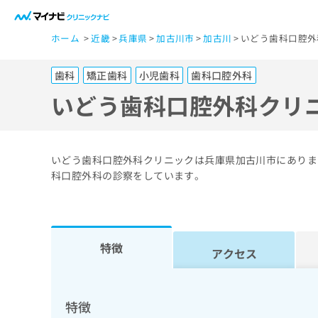
一
ホーム
近畿
兵庫県
加古川市
加古川
いどう歯科口腔外
般
ユ
歯科
矯正歯科
小児歯科
歯科口腔外科
ー
ザ
いどう歯科口腔外科クリ
ー
の
方
いどう歯科口腔外科クリニックは兵庫県加古川市にありま
は
科口腔外科の診察をしています。
こ
ち
ら
特徴
アクセス
医
マ
療
イ
ナ
関
特徴
ビ