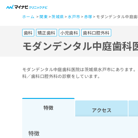
一
ホーム
関東
茨城県
水戸市
赤塚
モダンデンタル中庭歯
般
ユ
歯科
矯正歯科
小児歯科
歯科口腔外科
ー
ザ
モダンデンタル中庭歯科
ー
の
方
モダンデンタル中庭歯科医院は茨城県水戸市にあります。
は
科／歯科口腔外科の診察をしています。
こ
ち
ら
特徴
アクセス
医
マ
療
イ
ナ
関
特徴
ビ