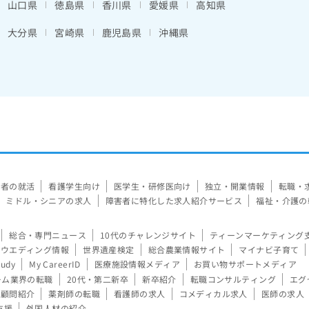
山口県
徳島県
香川県
愛媛県
高知県
大分県
宮崎県
鹿児島県
沖縄県
験者の就活
看護学生向け
医学生・研修医向け
独立・開業情報
転職・
ミドル・シニアの求人
障害者に特化した求人紹介サービス
福祉・介護の
総合・専門ニュース
10代のチャレンジサイト
ティーンマーケティング
ウエディング情報
世界遺産検定
総合農業情報サイト
マイナビ子育て
tudy
My CareerID
医療施設情報メディア
お買い物サポートメディア
ーム業界の転職
20代・第二新卒
新卒紹介
転職コンサルティング
エグ
顧問紹介
薬剤師の転職
看護師の求人
コメディカル求人
医師の求人
支援
外国人材の紹介