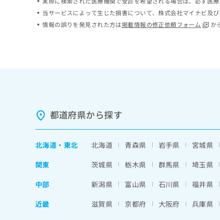
実際に検索された医療機関で受診を希望される場合は、必ず医療
ち
み
当サービスによって生じた損害について、株式会社マイナビ及び
ら
は
情報の誤りを発見された方は
掲載情報の修正依頼フォーム
か
こ
ち
そ
ら
の
他
の
お
問
い
都道府県から探す
合
わ
せ
は
北海道
・
東北
北海道
青森県
岩手県
宮城県
こ
ち
関東
茨城県
栃木県
群馬県
埼玉県
ら
中部
新潟県
富山県
石川県
福井県
近畿
滋賀県
京都府
大阪府
兵庫県