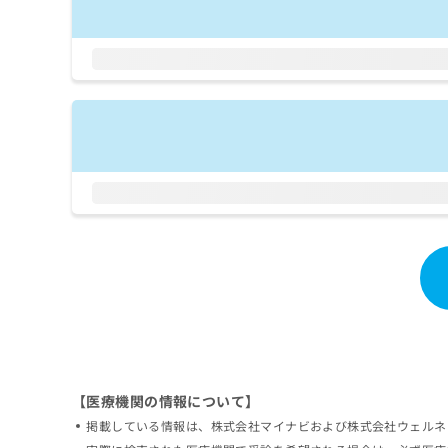
拡
資
きま
充
料
せん
の
ので
の
ご了
お
ご
承く
申
請
ださ
し
求
い。
込
は
み
こ
は
ち
こ
ら
ち
ら
無
料
掲
情
載
報
情
拡
報
充
の
の
修
お
【医療機関の情報について】
正
申
は
し
掲載している情報は、株式会社マイナビおよび株式会社ウェルネ
こ
込