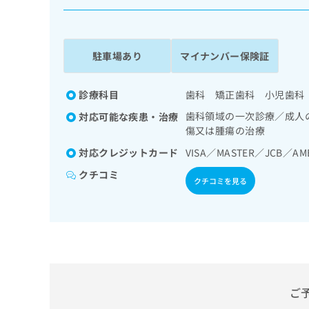
係
ク
者
リ
の
ニ
ッ
方
駐車場あり
マイナンバー保険証
ク
は
ナ
こ
ビ
診療科目
歯科 矯正歯科 小児歯科
ち
に
歯科領域の一次診療／成人
対応可能な疾患・治療
関
ら
傷又は腫瘍の治療
す
る
対応クレジットカード
VISA／MASTER／JCB／AM
お
広
広
クチコミ
問
クチコミを見る
告
告
い
出
代
合
稿
わ
理
の
せ
店
お
は
の
問
こ
い
方
ち
合
ら
は
ご
わ
こ