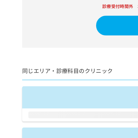
せ
こち
診療受付時間外
ち
らは
は
マイ
こ
ら
ナビ
ち
クリ
ら
ニッ
クナ
広
ビサ
広
資
イト
告
告
への
料
出
出
お問
の
稿
合せ
稿
ご
の
フォ
の
請
お
ーム
同じエリア・診療科目のクリニック
お
求
問
とな
問
りま
は
い
い
す。
こ
合
合
クリ
ち
わ
ニッ
わ
ら
せ
クの
せ
は
予
は
約・
こ
こ
無
症状
ち
ち
のご
料
ら
相談
ら
情
など
報
はで