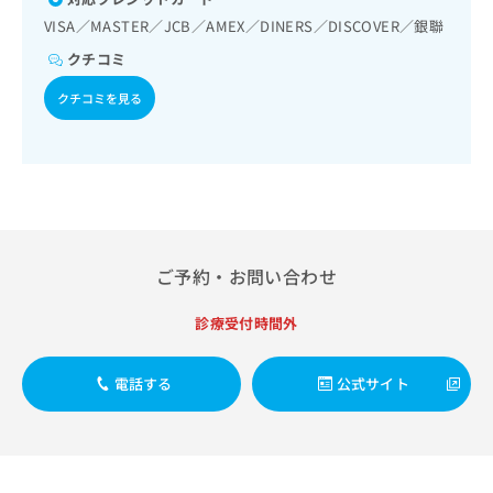
出
稿
クリ
資
VISA／MASTER／JCB／AMEX／DINERS／DISCOVER／銀聯
稿
ニッ
の
料
クナ
の
お
の
クチコミ
ビサ
お
問
ご
イト
問
い
クチコミを見る
請
への
い
合
お問
求
合
合せ
わ
は
フォ
わ
せ
こ
ーム
せ
は
ち
とな
は
こ
ら
りま
こ
ち
す。
ち
ら
クリ
無
ら
ニッ
ご予約・お問い合わせ
料
クの
資
情
予
診療受付時間外
料
報
約・
の
症状
拡
のご
ご
充
相談
電話する
公式サイト
請
の
など
求
お
はで
は
申
きま
こ
せん
し
ので
ち
込