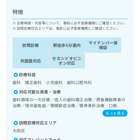
ッ
は
ク
こ
特徴
ナ
ち
ビ
診療時間・内容等について、事前に必ず医療機関にご確認ください。
ら
に
訪問診療対応エリアは、事前に必ず医療機関にご確認ください。
関
広
す
広
マイナンバー保
告
訪問診療
駅徒歩5分圏内
る
険証
告
代
お
出
セカンドオピニ
理
問
稿
外国語対応
オン対応
店
い
の
合
の
お
診療科目
わ
方
問
歯科 矯正歯科 小児歯科 歯科口腔外科
せ
い
は
は
合
対応可能な疾患・治療
こ
こ
わ
歯科領域の一次診療／成人の歯科矯正治療／摂食機能障害の
ち
ち
せ
治療／埋伏歯抜歯／顎関節症治療／顎骨骨折治療／口唇、舌
ら
ら
は
若しくは口腔粘膜の炎症、外傷又は腫瘍の治療
もっと見る
こ
こち
訪問診療対応エリア
ち
広
らは
広
ら
告
大田区
マイ
告
出
ナビ
対応クレジットカード