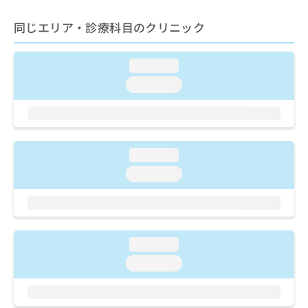
ご了
ら
み
承く
は
同じエリア・診療科目のクリニック
ださ
こ
無
い。
ち
料
ら
情
loading...
報
loading...
拡
掲
充
載
の
情
お
報
申
の
loading...
し
修
込
loading...
正
み
は
は
こ
こ
ち
ち
ら
ら
loading...
そ
loading...
の
他
の