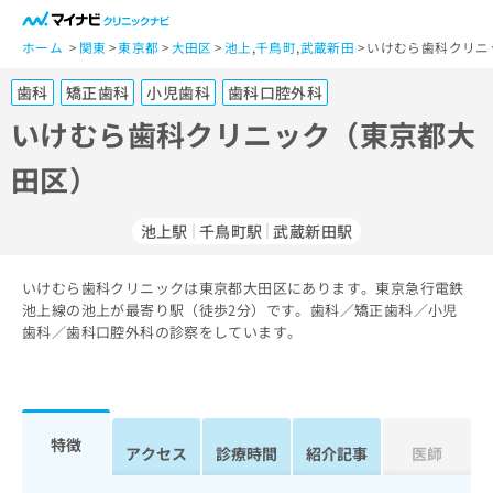
一
般
ホーム
関東
東京都
大田区
池上
,
千鳥町
,
武蔵新田
いけむら歯科クリニ
ユ
歯科
矯正歯科
小児歯科
歯科口腔外科
ー
ザ
いけむら歯科クリニック（東京都大
ー
田区）
の
方
は
池上駅
千鳥町駅
武蔵新田駅
こ
ち
いけむら歯科クリニックは東京都大田区にあります。東京急行電鉄
ら
池上線の池上が最寄り駅（徒歩2分）です。歯科／矯正歯科／小児
歯科／歯科口腔外科の診察をしています。
医
マ
療
イ
関
ナ
係
ビ
者
ク
特徴
アクセス
診療時間
紹介記事
医師
の
リ
方
ニ